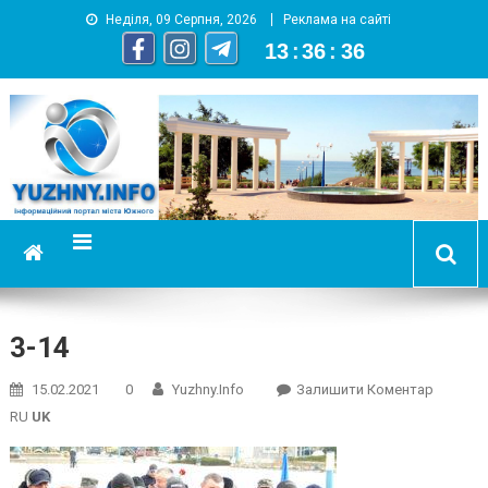
Неділя, 09 Серпня, 2026
Реклама на сайті
13
:
36
:
36
YUZHNY.INFO
информационный портал города Южный
3-14
On
15.02.2021
0
Yuzhny.info
Залишити Коментар
3-
RU
UK
14