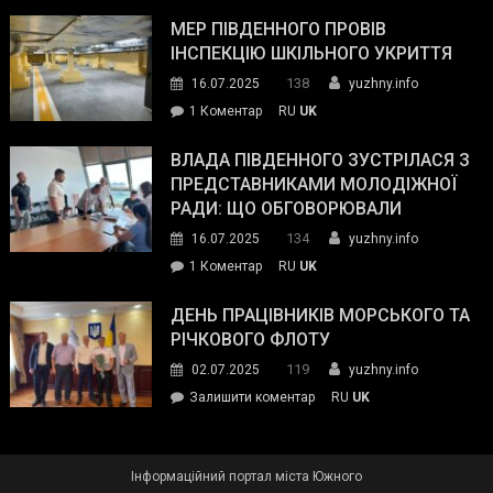
Інспектор
антикорупційних
ДСНС
МЕР ПІВДЕННОГО ПРОВІВ
органів:
власноруч
ІНСПЕКЦІЮ ШКІЛЬНОГО УКРИТТЯ
«Наш
ліквідував
спільний
138
16.07.2025
yuzhny.info
пожежу
ворог
до
1 Коментар
RU
UK
у
—
Мер
Південному
російські
Південного
ВЛАДА ПІВДЕННОГО ЗУСТРІЛАСЯ З
окупанти.
провів
ПРЕДСТАВНИКАМИ МОЛОДІЖНОЇ
Маємо
інспекцію
РАДИ: ЩО ОБГОВОРЮВАЛИ
діяти
шкільного
134
16.07.2025
yuzhny.info
як
укриття
команда
до
1 Коментар
RU
UK
України»
Влада
Південного
ДЕНЬ ПРАЦІВНИКІВ МОРСЬКОГО ТА
зустрілася
РІЧКОВОГО ФЛОТУ
з
119
02.07.2025
yuzhny.info
представниками
on
Залишити коментар
RU
UK
молодіжної
День
ради:
працівників
що
морського
обговорювали
Інформаційний портал міста Южного
та