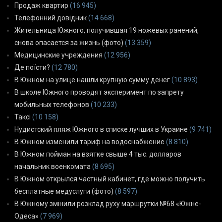
Продаж квартир
(16 945)
Телефонний довідник
(14 668)
Жительница Южного, получившая 19 ножевых ранений,
снова опасается за жизнь (фото)
(13 359)
Медицинские учреждения
(12 956)
Де поїсти?
(12 780)
В Южном на улице нашли крупную сумму денег
(10 893)
В школе Южного проводят эксперимент по запрету
мобильных телефонов
(10 233)
Таксі
(10 158)
Нудистский пляж Южного в списке лучших в Украине
(9 741)
В Южном изменили тариф на водоснабжение
(8 810)
В Южном пойман на взятке свыше 4 тыс. долларов
начальник военкомата
(8 695)
В Южном открылся частный кабинет, где можно получить
бесплатные медуслуги (фото)
(8 597)
В Южному змінили розклад руху маршрутки №68 «Южне-
Одеса»
(7 969)