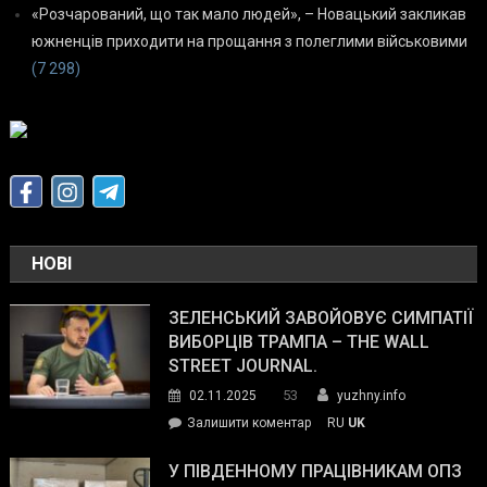
«Розчарований, що так мало людей», – Новацький закликав
южненців приходити на прощання з полеглими військовими
(7 298)
НОВІ
ЗЕЛЕНСЬКИЙ ЗАВОЙОВУЄ СИМПАТІЇ
ВИБОРЦІВ ТРАМПА – THE WALL
STREET JOURNAL.
53
02.11.2025
yuzhny.info
on
Залишити коментар
RU
UK
Зеленський
завойовує
У ПІВДЕННОМУ ПРАЦІВНИКАМ ОПЗ