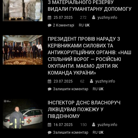
симпатії
З МАТЕРІАЛЬНОГО РЕЗЕРВУ
виборців
ВИДАЛИ ГУМАНІТАРНУ ДОПОМОГУ
Трампа
272
25.07.2025
yuzhny.info
–
до
2 Коментарі
RU
UK
The
У
Wall
Південному
ПРЕЗИДЕНТ ПРОВІВ НАРАДУ З
Street
працівникам
КЕРІВНИКАМИ СИЛОВИХ ТА
Journal.
ОПЗ
АНТИКОРУПЦІЙНИХ ОРГАНІВ: «НАШ
з
СПІЛЬНИЙ ВОРОГ — РОСІЙСЬКІ
матеріального
ОКУПАНТИ. МАЄМО ДІЯТИ ЯК
резерву
КОМАНДА УКРАЇНИ»
видали
62
23.07.2025
yuzhny.info
гуманітарну
on
Залишити коментар
RU
UK
допомогу
Президент
провів
ІНСПЕКТОР ДСНС ВЛАСНОРУЧ
нараду
ЛІКВІДУВАВ ПОЖЕЖУ У
з
ПІВДЕННОМУ
керівниками
150
16.07.2025
yuzhny.info
силових
on
Залишити коментар
RU
UK
та