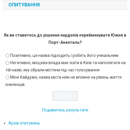
ОПИТУВАННЯ
Як ви ставитесь до рішення нардепів перейменувати Южне в
Порт-Аненталь?
Позитивно, ця назва підходить і робить його унікальним
Негативно, місцева влада має їхати в Київ та наполягати на
тій назві, яку обрали містяни під час голосування
Мені байдуже, назва міста ніяк не вплине на рівень життя
южненців
Подивитись результати
Архів опитувань