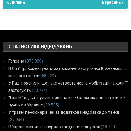
« Липень
Вересень »
СТАТИСТИКА ВІДВІДУВАНЬ
Головна
(376 989)
В СБУ прокоментували затримання заступника Южненського
міського голови
(68 924)
У Раді пояснили, що таке четверта черга мобілізації та коли її
застосують
(63 724)
“Голый” отдых: нудистский пляж в Южном оказался в списке
лучших в Украине
(39 505)
У травні пенсіонерів чекає додаткова надбавка до пенсії
(29 934)
В Україні зміниться порядок надання відпусток
(18 720)