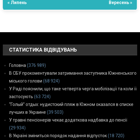
« Липень
Вересень »
СТАТИСТИКА ВІДВІДУВАНЬ
Головна
(376 989)
В СБУ прокоментували затримання заступника Южненського
міського голови
(68 924)
У Раді пояснили, що таке четверта черга мобілізації та коли її
застосують
(63 724)
“Голый” отдых: нудистский пляж в Южном оказался в списке
лучших в Украине
(39 503)
У травні пенсіонерів чекає додаткова надбавка до пенсії
(29 934)
В Україні зміниться порядок надання відпусток
(18 720)