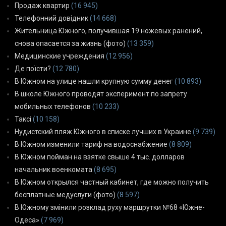
Продаж квартир
(16 945)
Телефонний довідник
(14 668)
Жительница Южного, получившая 19 ножевых ранений,
снова опасается за жизнь (фото)
(13 359)
Медицинские учреждения
(12 956)
Де поїсти?
(12 780)
В Южном на улице нашли крупную сумму денег
(10 893)
В школе Южного проводят эксперимент по запрету
мобильных телефонов
(10 233)
Таксі
(10 158)
Нудистский пляж Южного в списке лучших в Украине
(9 739)
В Южном изменили тариф на водоснабжение
(8 809)
В Южном пойман на взятке свыше 4 тыс. долларов
начальник военкомата
(8 695)
В Южном открылся частный кабинет, где можно получить
бесплатные медуслуги (фото)
(8 597)
В Южному змінили розклад руху маршрутки №68 «Южне-
Одеса»
(7 969)