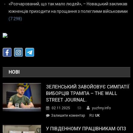
«Розчарований, що так мало людей», – Новацький закликав
южненців приходити на прощання з полеглими військовими
(7 298)
НОВІ
ЗЕЛЕНСЬКИЙ ЗАВОЙОВУЄ СИМПАТІЇ
ВИБОРЦІВ ТРАМПА – THE WALL
STREET JOURNAL.
53
02.11.2025
yuzhny.info
on
Залишити коментар
RU
UK
Зеленський
завойовує
У ПІВДЕННОМУ ПРАЦІВНИКАМ ОПЗ