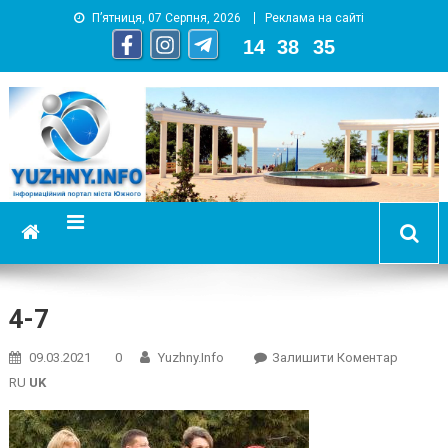
П’ятниця, 07 Серпня, 2026
Реклама на сайті
14
:
38
:
36
YUZHNY.INFO
информационный портал города Южный
4-7
On
09.03.2021
0
Yuzhny.info
Залишити Коментар
4-
RU
UK
7