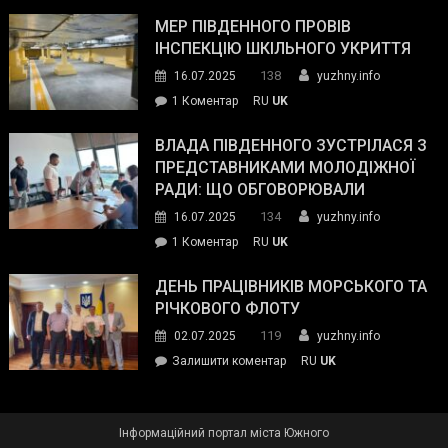
Інспектор
антикорупційних
ДСНС
МЕР ПІВДЕННОГО ПРОВІВ
органів:
власноруч
ІНСПЕКЦІЮ ШКІЛЬНОГО УКРИТТЯ
«Наш
ліквідував
спільний
138
16.07.2025
yuzhny.info
пожежу
ворог
до
1 Коментар
RU
UK
у
—
Мер
Південному
російські
Південного
ВЛАДА ПІВДЕННОГО ЗУСТРІЛАСЯ З
окупанти.
провів
ПРЕДСТАВНИКАМИ МОЛОДІЖНОЇ
Маємо
інспекцію
РАДИ: ЩО ОБГОВОРЮВАЛИ
діяти
шкільного
134
16.07.2025
yuzhny.info
як
укриття
команда
до
1 Коментар
RU
UK
України»
Влада
Південного
ДЕНЬ ПРАЦІВНИКІВ МОРСЬКОГО ТА
зустрілася
РІЧКОВОГО ФЛОТУ
з
119
02.07.2025
yuzhny.info
представниками
on
Залишити коментар
RU
UK
молодіжної
День
ради:
працівників
що
морського
обговорювали
Інформаційний портал міста Южного
та