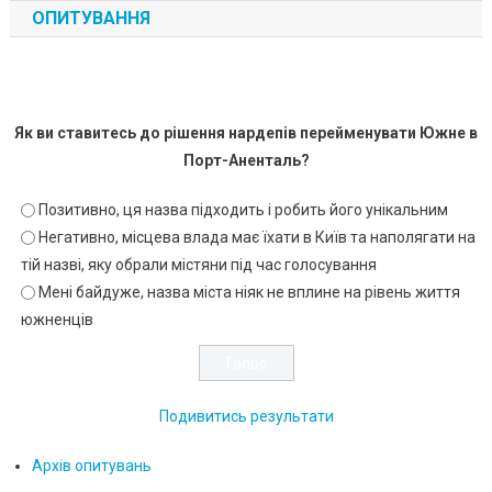
ОПИТУВАННЯ
Як ви ставитесь до рішення нардепів перейменувати Южне в
Порт-Аненталь?
Позитивно, ця назва підходить і робить його унікальним
Негативно, місцева влада має їхати в Київ та наполягати на
тій назві, яку обрали містяни під час голосування
Мені байдуже, назва міста ніяк не вплине на рівень життя
южненців
Подивитись результати
Архів опитувань