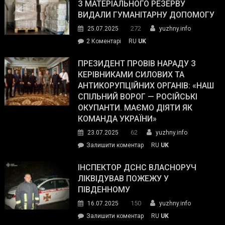
симпатії
З МАТЕРІАЛЬНОГО РЕЗЕРВУ
виборців
ВИДАЛИ ГУМАНІТАРНУ ДОПОМОГУ
Трампа
272
25.07.2025
yuzhny.info
–
до
2 Коментарі
RU
UK
The
У
Wall
Південному
ПРЕЗИДЕНТ ПРОВІВ НАРАДУ З
Street
працівникам
КЕРІВНИКАМИ СИЛОВИХ ТА
Journal.
ОПЗ
АНТИКОРУПЦІЙНИХ ОРГАНІВ: «НАШ
з
СПІЛЬНИЙ ВОРОГ — РОСІЙСЬКІ
матеріального
ОКУПАНТИ. МАЄМО ДІЯТИ ЯК
резерву
КОМАНДА УКРАЇНИ»
видали
62
23.07.2025
yuzhny.info
гуманітарну
on
Залишити коментар
RU
UK
допомогу
Президент
провів
ІНСПЕКТОР ДСНС ВЛАСНОРУЧ
нараду
ЛІКВІДУВАВ ПОЖЕЖУ У
з
ПІВДЕННОМУ
керівниками
150
16.07.2025
yuzhny.info
силових
on
Залишити коментар
RU
UK
та