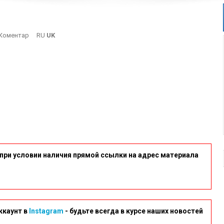
On
Коментар
RU
UK
6-
8
при условии наличия прямой ссылки на адрес материала
ккаунт в
Instagram
- будьте всегда в курсе наших новостей