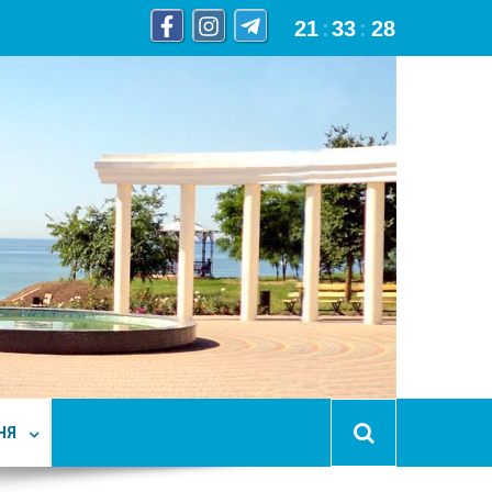
21
:
33
:
29
НЯ