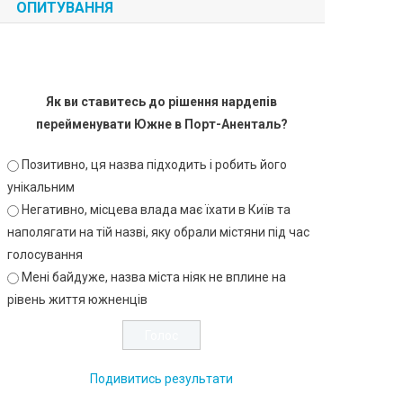
ОПИТУВАННЯ
Як ви ставитесь до рішення нардепів
перейменувати Южне в Порт-Аненталь?
Позитивно, ця назва підходить і робить його
унікальним
Негативно, місцева влада має їхати в Київ та
наполягати на тій назві, яку обрали містяни під час
голосування
Мені байдуже, назва міста ніяк не вплине на
рівень життя южненців
Подивитись результати