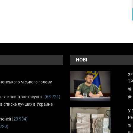
НОВІ
ЗЕ
ТР
енського міського голови
ї та коли її застосують
(63 724)
 в списке лучших в Украине
У 
Р
пенсії
(29 934)
 720)