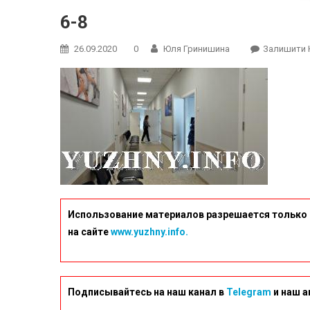
6-8
26.09.2020
0
Юля Гринишина
Залишити 
Использование материалов разрешается только 
на сайте
www.yuzhny.info.
Подписывайтесь на наш канал в
Telegram
и наш а