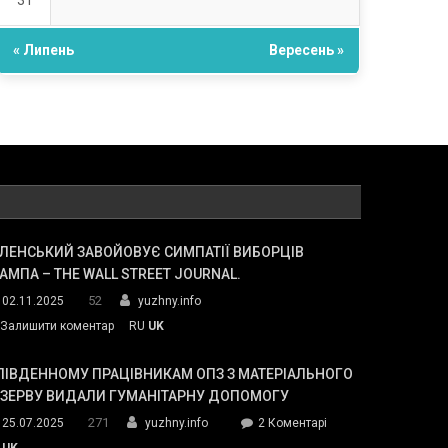
31
« Липень
Вересень »
ЛЕНСЬКИЙ ЗАВОЙОВУЄ СИМПАТІЇ ВИБОРЦІВ
АМПА – THE WALL STREET JOURNAL.
52
02.11.2025
yuzhny.info
on
Залишити коментар
RU
UK
Зеленський
завойовує
ПІВДЕННОМУ ПРАЦІВНИКАМ ОПЗ З МАТЕРІАЛЬНОГО
симпатії
ЕЗЕРВУ ВИДАЛИ ГУМАНІТАРНУ ДОПОМОГУ
виборців
271
до
25.07.2025
yuzhny.info
2 Коментарі
Трампа
У