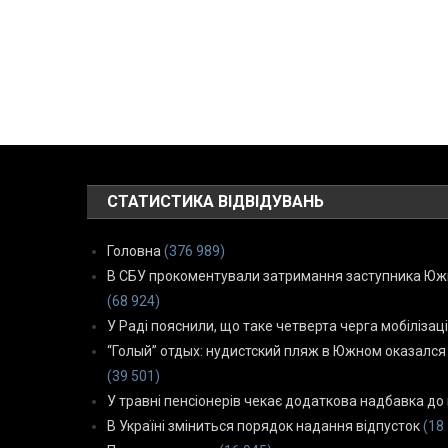
СТАТИСТИКА ВІДВІДУВАНЬ
Головна
(376 989)
В СБУ прокоментували затримання заступника Южн
(68 924)
У Раді пояснили, що таке четверта черга мобілізаці
“Голый” отдых: нудистский пляж в Южном оказался
(39 501)
У травні пенсіонерів чекає додаткова надбавка до 
В Україні зміниться порядок надання відпусток
(18