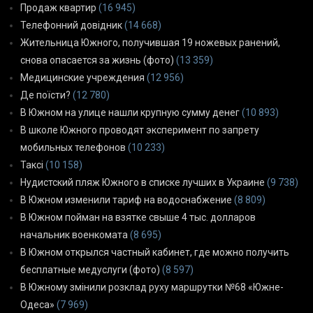
Продаж квартир
(16 945)
Телефонний довідник
(14 668)
Жительница Южного, получившая 19 ножевых ранений,
снова опасается за жизнь (фото)
(13 359)
Медицинские учреждения
(12 956)
Де поїсти?
(12 780)
В Южном на улице нашли крупную сумму денег
(10 893)
В школе Южного проводят эксперимент по запрету
мобильных телефонов
(10 233)
Таксі
(10 158)
Нудистский пляж Южного в списке лучших в Украине
(9 738)
В Южном изменили тариф на водоснабжение
(8 809)
В Южном пойман на взятке свыше 4 тыс. долларов
начальник военкомата
(8 695)
В Южном открылся частный кабинет, где можно получить
бесплатные медуслуги (фото)
(8 597)
В Южному змінили розклад руху маршрутки №68 «Южне-
Одеса»
(7 969)