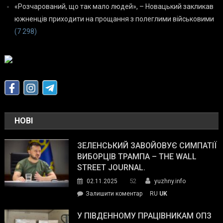
«Розчарований, що так мало людей», – Новацький закликав
южненців приходити на прощання з полеглими військовими
(7 298)
НОВІ
ЗЕЛЕНСЬКИЙ ЗАВОЙОВУЄ СИМПАТІЇ
ВИБОРЦІВ ТРАМПА – THE WALL
STREET JOURNAL.
52
02.11.2025
yuzhny.info
on
Залишити коментар
RU
UK
Зеленський
завойовує
У ПІВДЕННОМУ ПРАЦІВНИКАМ ОПЗ