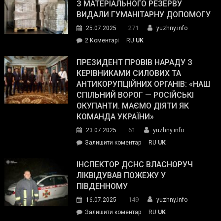
симпатії
З МАТЕРІАЛЬНОГО РЕЗЕРВУ
виборців
ВИДАЛИ ГУМАНІТАРНУ ДОПОМОГУ
Трампа
271
25.07.2025
yuzhny.info
–
до
2 Коментарі
RU
UK
The
У
Wall
Південному
ПРЕЗИДЕНТ ПРОВІВ НАРАДУ З
Street
працівникам
КЕРІВНИКАМИ СИЛОВИХ ТА
Journal.
ОПЗ
АНТИКОРУПЦІЙНИХ ОРГАНІВ: «НАШ
з
СПІЛЬНИЙ ВОРОГ — РОСІЙСЬКІ
матеріального
ОКУПАНТИ. МАЄМО ДІЯТИ ЯК
резерву
КОМАНДА УКРАЇНИ»
видали
61
23.07.2025
yuzhny.info
гуманітарну
on
Залишити коментар
RU
UK
допомогу
Президент
провів
ІНСПЕКТОР ДСНС ВЛАСНОРУЧ
нараду
ЛІКВІДУВАВ ПОЖЕЖУ У
з
ПІВДЕННОМУ
керівниками
149
16.07.2025
yuzhny.info
силових
on
Залишити коментар
RU
UK
та