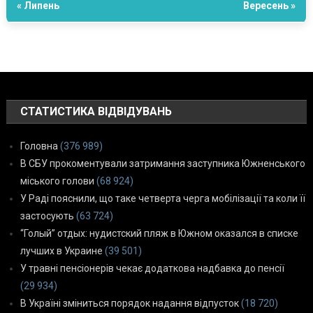
« Липень
Вересень »
СТАТИСТИКА ВІДВІДУВАНЬ
Головна
(376 989)
В СБУ прокоментували затримання заступника Южненського
міського голови
(68 924)
У Раді пояснили, що таке четверта черга мобілізації та коли її
застосують
(63 724)
“Голый” отдых: нудистский пляж в Южном оказался в списке
лучших в Украине
(39 501)
У травні пенсіонерів чекає додаткова надбавка до пенсії
(29 934)
В Україні зміниться порядок надання відпусток
(18 720)