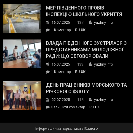
Інспектор
антикорупційних
ДСНС
МЕР ПІВДЕННОГО ПРОВІВ
органів:
власноруч
ІНСПЕКЦІЮ ШКІЛЬНОГО УКРИТТЯ
«Наш
ліквідував
спільний
137
16.07.2025
yuzhny.info
пожежу
ворог
до
1 Коментар
RU
UK
у
—
Мер
Південному
російські
Південного
ВЛАДА ПІВДЕННОГО ЗУСТРІЛАСЯ З
окупанти.
провів
ПРЕДСТАВНИКАМИ МОЛОДІЖНОЇ
Маємо
інспекцію
РАДИ: ЩО ОБГОВОРЮВАЛИ
діяти
шкільного
133
16.07.2025
yuzhny.info
як
укриття
команда
до
1 Коментар
RU
UK
України»
Влада
Південного
ДЕНЬ ПРАЦІВНИКІВ МОРСЬКОГО ТА
зустрілася
РІЧКОВОГО ФЛОТУ
з
118
02.07.2025
yuzhny.info
представниками
on
Залишити коментар
RU
UK
молодіжної
День
ради:
працівників
що
морського
обговорювали
Інформаційний портал міста Южного
та