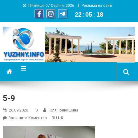
П’ятниця, 07 Серпня, 2026
Реклама на сайті
22
:
05
:
19
YUZHNY.INFO
информационный портал города Южный
5-9
26.09.2020
0
Юля Гринишина
On
Залишити Коментар
RU
UK
5-
9