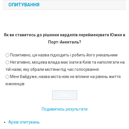
ОПИТУВАННЯ
Як ви ставитесь до рішення нардепів перейменувати Южне в
Порт-Аненталь?
Позитивно, ця назва підходить і робить його унікальним
Негативно, місцева влада має їхати в Київ та наполягати на
тій назві, яку обрали містяни під час голосування
Мені байдуже, назва міста ніяк не вплине на рівень життя
южненців
Подивитись результати
Архів опитувань