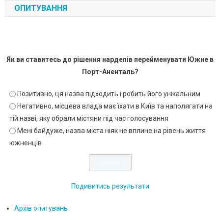
ОПИТУВАННЯ
Як ви ставитесь до рішення нардепів перейменувати Южне в
Порт-Аненталь?
Позитивно, ця назва підходить і робить його унікальним
Негативно, місцева влада має їхати в Київ та наполягати на
тій назві, яку обрали містяни під час голосування
Мені байдуже, назва міста ніяк не вплине на рівень життя
южненців
Подивитись результати
Архів опитувань