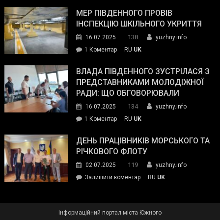
Інспектор
антикорупційних
ДСНС
МЕР ПІВДЕННОГО ПРОВІВ
органів:
власноруч
ІНСПЕКЦІЮ ШКІЛЬНОГО УКРИТТЯ
«Наш
ліквідував
спільний
138
16.07.2025
yuzhny.info
пожежу
ворог
до
1 Коментар
RU
UK
у
—
Мер
Південному
російські
Південного
ВЛАДА ПІВДЕННОГО ЗУСТРІЛАСЯ З
окупанти.
провів
ПРЕДСТАВНИКАМИ МОЛОДІЖНОЇ
Маємо
інспекцію
РАДИ: ЩО ОБГОВОРЮВАЛИ
діяти
шкільного
134
16.07.2025
yuzhny.info
як
укриття
команда
до
1 Коментар
RU
UK
України»
Влада
Південного
ДЕНЬ ПРАЦІВНИКІВ МОРСЬКОГО ТА
зустрілася
РІЧКОВОГО ФЛОТУ
з
119
02.07.2025
yuzhny.info
представниками
on
Залишити коментар
RU
UK
молодіжної
День
ради:
працівників
що
морського
обговорювали
Інформаційний портал міста Южного
та