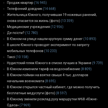
Продаж квартир
(16 945)
Телефонний довідник
(14 668)
Жительница Южного, получившая 19 ножевых ранений,
снова опасается за жизнь (фото)
(13 359)
Медицинские учреждения
(12 956)
Де поїсти?
(12 780)
В Южном на улице нашли крупную сумму денег
(10 893)
В школе Южного проводят эксперимент по запрету
мобильных телефонов
(10 233)
Таксі
(10 158)
Нудистский пляж Южного в списке лучших в Украине
(9 739)
В Южном изменили тариф на водоснабжение
(8 809)
В Южном пойман на взятке свыше 4 тыс. долларов
начальник военкомата
(8 695)
В Южном открылся частный кабинет, где можно получить
бесплатные медуслуги (фото)
(8 597)
В Южному змінили розклад руху маршрутки №68 «Южне-
Одеса»
(7 969)