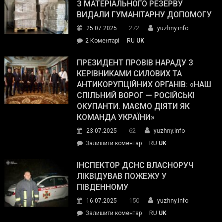
симпатії
З МАТЕРІАЛЬНОГО РЕЗЕРВУ
виборців
ВИДАЛИ ГУМАНІТАРНУ ДОПОМОГУ
Трампа
272
25.07.2025
yuzhny.info
–
до
2 Коментарі
RU
UK
The
У
Wall
Південному
ПРЕЗИДЕНТ ПРОВІВ НАРАДУ З
Street
працівникам
КЕРІВНИКАМИ СИЛОВИХ ТА
Journal.
ОПЗ
АНТИКОРУПЦІЙНИХ ОРГАНІВ: «НАШ
з
СПІЛЬНИЙ ВОРОГ — РОСІЙСЬКІ
матеріального
ОКУПАНТИ. МАЄМО ДІЯТИ ЯК
резерву
КОМАНДА УКРАЇНИ»
видали
62
23.07.2025
yuzhny.info
гуманітарну
on
Залишити коментар
RU
UK
допомогу
Президент
провів
ІНСПЕКТОР ДСНС ВЛАСНОРУЧ
нараду
ЛІКВІДУВАВ ПОЖЕЖУ У
з
ПІВДЕННОМУ
керівниками
150
16.07.2025
yuzhny.info
силових
on
Залишити коментар
RU
UK
та