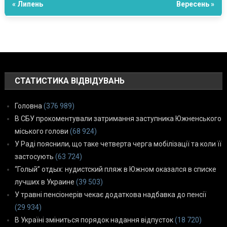
« Липень
Вересень »
СТАТИСТИКА ВІДВІДУВАНЬ
Головна
(376 989)
В СБУ прокоментували затримання заступника Южненського
міського голови
(68 924)
У Раді пояснили, що таке четверта черга мобілізації та коли її
застосують
(63 724)
“Голый” отдых: нудистский пляж в Южном оказался в списке
лучших в Украине
(39 503)
У травні пенсіонерів чекає додаткова надбавка до пенсії
(29 934)
В Україні зміниться порядок надання відпусток
(18 720)