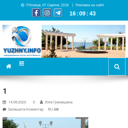
П’ятниця, 07 Серпня, 2026
Реклама на сайті
16
:
09
:
43
YUZHNY.INFO
информационный портал города Южный
1
14.09.2020
0
Юля Гринишина
On
Залишити Коментар
RU
UK
1