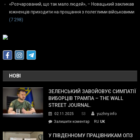
«Розчарований, що так мало людей», – Новацький закликав
южненців приходити на прощання з полеглими військовими
(7 298)
НОВІ
ЗЕЛЕНСЬКИЙ ЗАВОЙОВУЄ СИМПАТІЇ
ВИБОРЦІВ ТРАМПА – THE WALL
STREET JOURNAL.
53
02.11.2025
yuzhny.info
on
Залишити коментар
RU
UK
Зеленський
завойовує
У ПІВДЕННОМУ ПРАЦІВНИКАМ ОПЗ