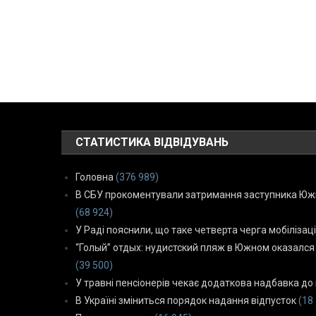
СТАТИСТИКА ВІДВІДУВАНЬ
Головна
(376 989)
В СБУ прокоментували затримання заступника Южн
(68 924)
У Раді пояснили, що таке четверта черга мобілізаці
“Голый” отдых: нудистский пляж в Южном оказался
(39 500)
У травні пенсіонерів чекає додаткова надбавка до 
В Україні зміниться порядок надання відпусток
(18