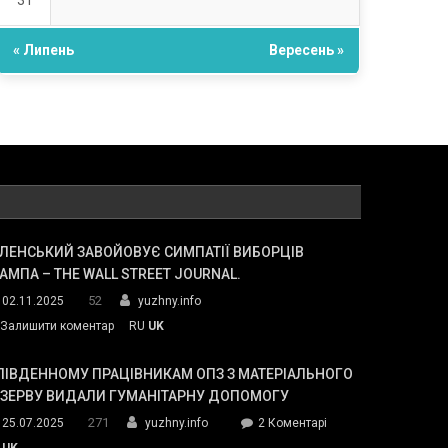
31
« Липень
Вересень »
ЛЕНСЬКИЙ ЗАВОЙОВУЄ СИМПАТІЇ ВИБОРЦІВ
АМПА – THE WALL STREET JOURNAL.
52
02.11.2025
yuzhny.info
on
Залишити коментар
RU
UK
Зеленський
завойовує
ПІВДЕННОМУ ПРАЦІВНИКАМ ОПЗ З МАТЕРІАЛЬНОГО
симпатії
ЕЗЕРВУ ВИДАЛИ ГУМАНІТАРНУ ДОПОМОГУ
виборців
271
до
25.07.2025
yuzhny.info
2 Коментарі
Трампа
У