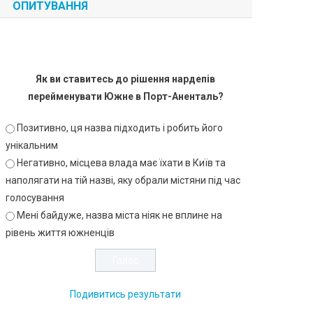
ОПИТУВАННЯ
Як ви ставитесь до рішення нардепів
перейменувати Южне в Порт-Аненталь?
Позитивно, ця назва підходить і робить його
унікальним
Негативно, місцева влада має їхати в Київ та
наполягати на тій назві, яку обрали містяни під час
голосування
Мені байдуже, назва міста ніяк не вплине на
рівень життя южненців
Подивитись результати