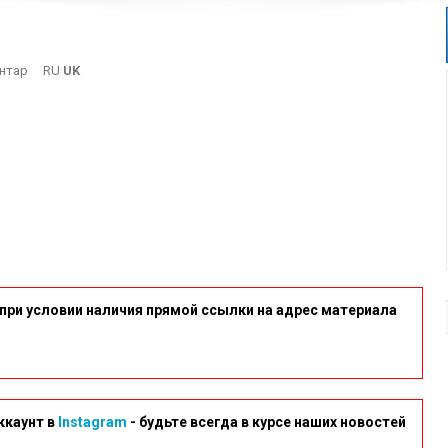
On
нтар
RU
UK
13-
1
при условии наличия прямой ссылки на адрес материала
ккаунт в
Instagram
- будьте всегда в курсе наших новостей