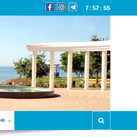
7
:
57
:
56
НЯ