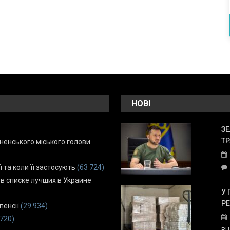
НОВІ
ЗЕ
ТР
енського міського голови
ї та коли її застосують
(63 724)
 в списке лучших в Украине
У 
Р
пенсії
(29 934)
 720)