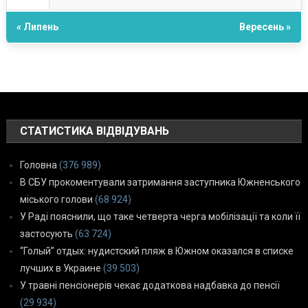
« Липень
Вересень »
СТАТИСТИКА ВІДВІДУВАНЬ
Головна
(376 989)
В СБУ прокоментували затримання заступника Южненського
міського голови
(68 924)
У Раді пояснили, що таке четверта черга мобілізації та коли її
застосують
(63 724)
“Голый” отдых: нудистский пляж в Южном оказался в списке
лучших в Украине
(39 503)
У травні пенсіонерів чекає додаткова надбавка до пенсії
(29 934)