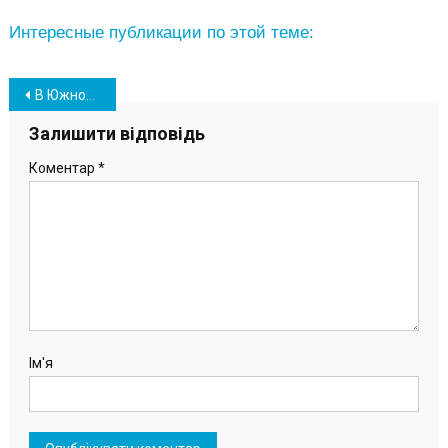
Интересные публикации по этой теме:
Навігація
В Южном начался сбор подписей против переименования города
записів
Залишити відповідь
Коментар
*
Ім'я