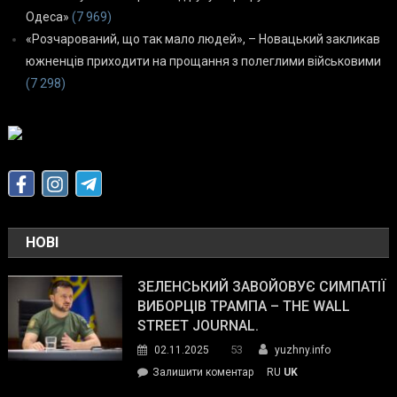
Одеса»
(7 969)
«Розчарований, що так мало людей», – Новацький закликав
южненців приходити на прощання з полеглими військовими
(7 298)
НОВІ
ЗЕЛЕНСЬКИЙ ЗАВОЙОВУЄ СИМПАТІЇ
ВИБОРЦІВ ТРАМПА – THE WALL
STREET JOURNAL.
53
02.11.2025
yuzhny.info
on
Залишити коментар
RU
UK
Зеленський