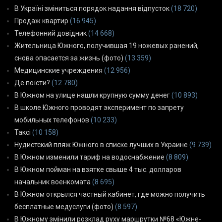
В Україні зміниться порядок надання відпусток
(18 720)
Продаж квартир
(16 945)
Телефонний довідник
(14 668)
Жительница Южного, получившая 19 ножевых ранений,
снова опасается за жизнь (фото)
(13 359)
Медицинские учреждения
(12 956)
Де поїсти?
(12 780)
В Южном на улице нашли крупную сумму денег
(10 893)
В школе Южного проводят эксперимент по запрету
мобильных телефонов
(10 233)
Таксі
(10 158)
Нудистский пляж Южного в списке лучших в Украине
(9 739)
В Южном изменили тариф на водоснабжение
(8 809)
В Южном пойман на взятке свыше 4 тыс. долларов
начальник военкомата
(8 695)
В Южном открылся частный кабинет, где можно получить
бесплатные медуслуги (фото)
(8 597)
В Южному змінили розклад руху маршрутки №68 «Южне-