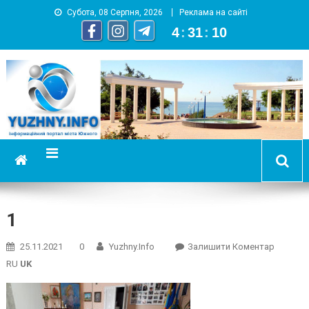
Субота, 08 Серпня, 2026
Реклама на сайті
4
:
31
:
10
YUZHNY.INFO
информационный портал города Южный
1
On
25.11.2021
0
Yuzhny.info
Залишити Коментар
1
RU
UK