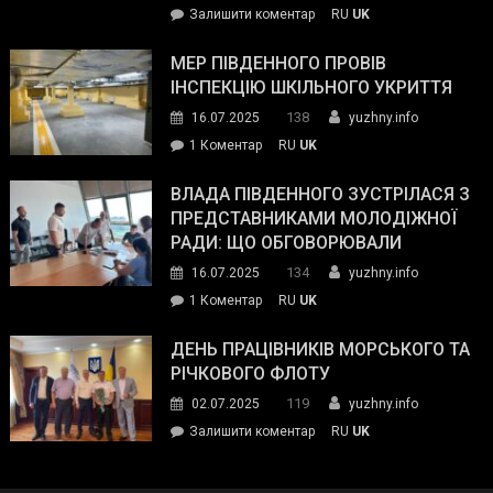
on
Залишити коментар
RU
UK
та
Інспектор
антикорупційних
ДСНС
МЕР ПІВДЕННОГО ПРОВІВ
органів:
власноруч
ІНСПЕКЦІЮ ШКІЛЬНОГО УКРИТТЯ
«Наш
ліквідував
спільний
138
16.07.2025
yuzhny.info
пожежу
ворог
до
1 Коментар
RU
UK
у
—
Мер
Південному
російські
Південного
ВЛАДА ПІВДЕННОГО ЗУСТРІЛАСЯ З
окупанти.
провів
ПРЕДСТАВНИКАМИ МОЛОДІЖНОЇ
Маємо
інспекцію
РАДИ: ЩО ОБГОВОРЮВАЛИ
діяти
шкільного
134
16.07.2025
yuzhny.info
як
укриття
команда
до
1 Коментар
RU
UK
України»
Влада
Південного
ДЕНЬ ПРАЦІВНИКІВ МОРСЬКОГО ТА
зустрілася
РІЧКОВОГО ФЛОТУ
з
119
02.07.2025
yuzhny.info
представниками
on
Залишити коментар
RU
UK
молодіжної
День
ради:
працівників
що