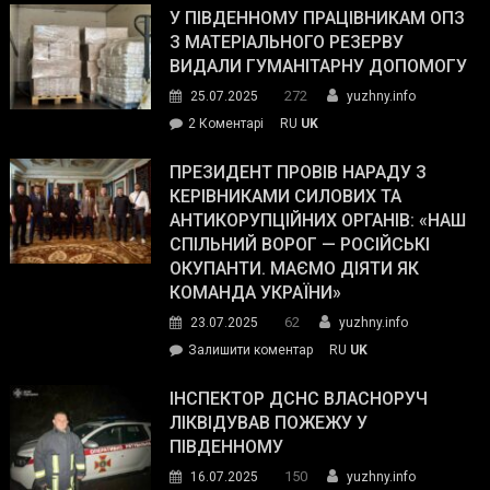
завойовує
У ПІВДЕННОМУ ПРАЦІВНИКАМ ОПЗ
симпатії
З МАТЕРІАЛЬНОГО РЕЗЕРВУ
виборців
ВИДАЛИ ГУМАНІТАРНУ ДОПОМОГУ
Трампа
272
25.07.2025
yuzhny.info
–
до
2 Коментарі
RU
UK
The
У
Wall
Південному
ПРЕЗИДЕНТ ПРОВІВ НАРАДУ З
Street
працівникам
КЕРІВНИКАМИ СИЛОВИХ ТА
Journal.
ОПЗ
АНТИКОРУПЦІЙНИХ ОРГАНІВ: «НАШ
з
СПІЛЬНИЙ ВОРОГ — РОСІЙСЬКІ
матеріального
ОКУПАНТИ. МАЄМО ДІЯТИ ЯК
резерву
КОМАНДА УКРАЇНИ»
видали
62
23.07.2025
yuzhny.info
гуманітарну
on
Залишити коментар
RU
UK
допомогу
Президент
провів
ІНСПЕКТОР ДСНС ВЛАСНОРУЧ
нараду
ЛІКВІДУВАВ ПОЖЕЖУ У
з
ПІВДЕННОМУ
керівниками
150
16.07.2025
yuzhny.info
силових