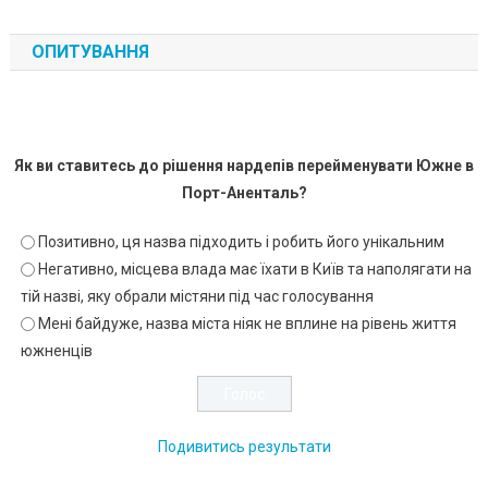
ОПИТУВАННЯ
Як ви ставитесь до рішення нардепів перейменувати Южне в
Порт-Аненталь?
Позитивно, ця назва підходить і робить його унікальним
Негативно, місцева влада має їхати в Київ та наполягати на
тій назві, яку обрали містяни під час голосування
Мені байдуже, назва міста ніяк не вплине на рівень життя
южненців
Подивитись результати