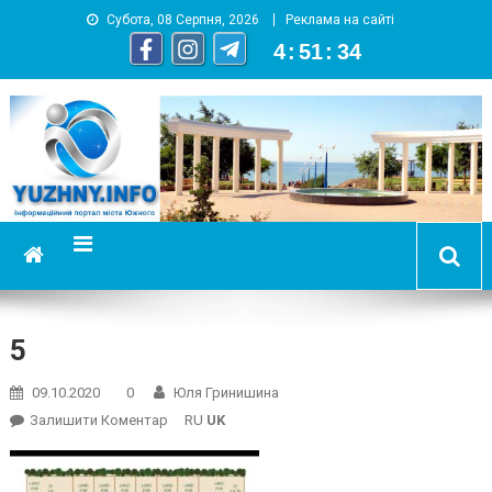
Субота, 08 Серпня, 2026
Реклама на сайті
4
:
51
:
34
YUZHNY.INFO
информационный портал города Южный
5
09.10.2020
0
Юля Гринишина
On
Залишити Коментар
RU
UK
5