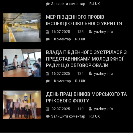
on
Залишити коментар
RU
UK
та
Інспектор
антикорупційних
ДСНС
МЕР ПІВДЕННОГО ПРОВІВ
органів:
власноруч
ІНСПЕКЦІЮ ШКІЛЬНОГО УКРИТТЯ
«Наш
ліквідував
спільний
138
16.07.2025
yuzhny.info
пожежу
ворог
до
1 Коментар
RU
UK
у
—
Мер
Південному
російські
Південного
ВЛАДА ПІВДЕННОГО ЗУСТРІЛАСЯ З
окупанти.
провів
ПРЕДСТАВНИКАМИ МОЛОДІЖНОЇ
Маємо
інспекцію
РАДИ: ЩО ОБГОВОРЮВАЛИ
діяти
шкільного
134
16.07.2025
yuzhny.info
як
укриття
команда
до
1 Коментар
RU
UK
України»
Влада
Південного
ДЕНЬ ПРАЦІВНИКІВ МОРСЬКОГО ТА
зустрілася
РІЧКОВОГО ФЛОТУ
з
119
02.07.2025
yuzhny.info
представниками
on
Залишити коментар
RU
UK
молодіжної
День
ради:
працівників
що