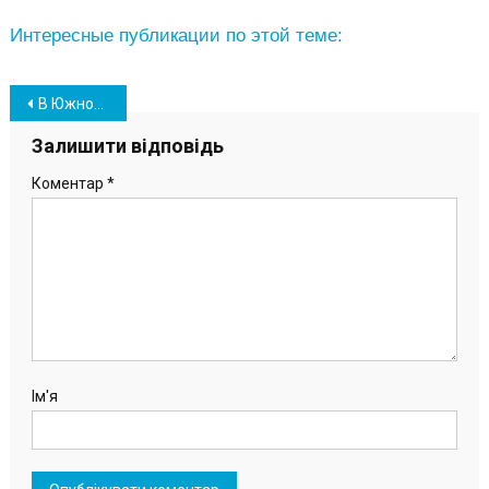
Интересные публикации по этой теме:
Навігація
В Южном началось строительство элитного коттеджного городка «Уютный» (фото)
записів
Залишити відповідь
Коментар
*
Ім'я