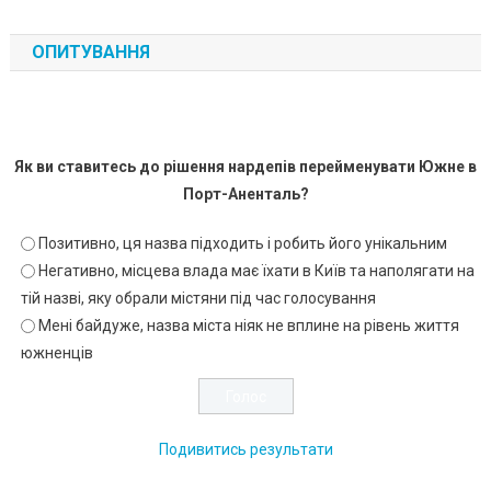
ОПИТУВАННЯ
Як ви ставитесь до рішення нардепів перейменувати Южне в
Порт-Аненталь?
Позитивно, ця назва підходить і робить його унікальним
Негативно, місцева влада має їхати в Київ та наполягати на
тій назві, яку обрали містяни під час голосування
Мені байдуже, назва міста ніяк не вплине на рівень життя
южненців
Подивитись результати