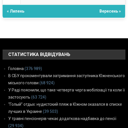
« Липень
Вересень »
СТАТИСТИКА ВІДВІДУВАНЬ
Головна
(376 989)
В СБУ прокоментували затримання заступника Южненського
міського голови
(68 924)
У Раді пояснили, що таке четверта черга мобілізації та коли її
застосують
(63 724)
“Голый” отдых: нудистский пляж в Южном оказался в списке
лучших в Украине
(39 503)
У травні пенсіонерів чекає додаткова надбавка до пенсії
(29 934)