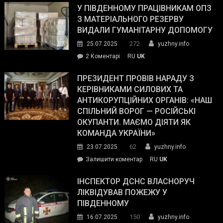
завойовує
У ПІВДЕННОМУ ПРАЦІВНИКАМ ОПЗ
симпатії
З МАТЕРІАЛЬНОГО РЕЗЕРВУ
виборців
ВИДАЛИ ГУМАНІТАРНУ ДОПОМОГУ
Трампа
272
25.07.2025
yuzhny.info
–
до
2 Коментарі
RU
UK
The
У
Wall
Південному
ПРЕЗИДЕНТ ПРОВІВ НАРАДУ З
Street
працівникам
КЕРІВНИКАМИ СИЛОВИХ ТА
Journal.
ОПЗ
АНТИКОРУПЦІЙНИХ ОРГАНІВ: «НАШ
з
СПІЛЬНИЙ ВОРОГ — РОСІЙСЬКІ
матеріального
ОКУПАНТИ. МАЄМО ДІЯТИ ЯК
резерву
КОМАНДА УКРАЇНИ»
видали
62
23.07.2025
yuzhny.info
гуманітарну
on
Залишити коментар
RU
UK
допомогу
Президент
провів
ІНСПЕКТОР ДСНС ВЛАСНОРУЧ
нараду
ЛІКВІДУВАВ ПОЖЕЖУ У
з
ПІВДЕННОМУ
керівниками
150
16.07.2025
yuzhny.info
силових