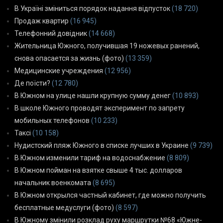
В Україні зміниться порядок надання відпусток
(18 720)
Продаж квартир
(16 945)
Телефонний довідник
(14 668)
Жительница Южного, получившая 19 ножевых ранений,
снова опасается за жизнь (фото)
(13 359)
Медицинские учреждения
(12 956)
Де поїсти?
(12 780)
В Южном на улице нашли крупную сумму денег
(10 893)
В школе Южного проводят эксперимент по запрету
мобильных телефонов
(10 233)
Таксі
(10 158)
Нудистский пляж Южного в списке лучших в Украине
(9 739)
В Южном изменили тариф на водоснабжение
(8 809)
В Южном пойман на взятке свыше 4 тыс. долларов
начальник военкомата
(8 695)
В Южном открылся частный кабинет, где можно получить
бесплатные медуслуги (фото)
(8 597)
В Южному змінили розклад руху маршрутки №68 «Южне-