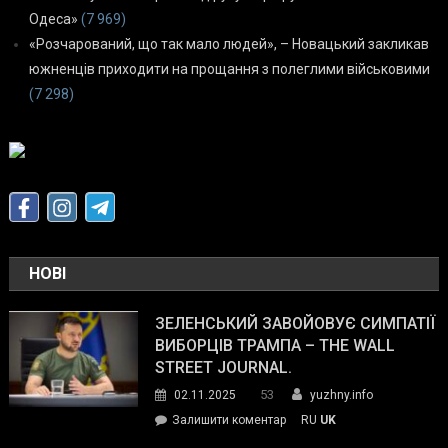
Одеса»
(7 969)
«Розчарований, що так мало людей», – Новацький закликав
южненців приходити на прощання з полеглими військовими
(7 298)
НОВІ
ЗЕЛЕНСЬКИЙ ЗАВОЙОВУЄ СИМПАТІЇ
ВИБОРЦІВ ТРАМПА – THE WALL
STREET JOURNAL.
53
02.11.2025
yuzhny.info
on
Залишити коментар
RU
UK
Зеленський