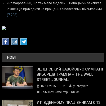
«Розчарований, що так мало людей», – Новацький закликав
южненців приходити на прощання з полеглими військовими
(7 298)
НОВІ
ЗЕЛЕНСЬКИЙ ЗАВОЙОВУЄ СИМПАТІЇ
ВИБОРЦІВ ТРАМПА – THE WALL
STREET JOURNAL.
52
02.11.2025
yuzhny.info
on
Залишити коментар
RU
UK
Зеленський
завойовує
У ПІВДЕННОМУ ПРАЦІВНИКАМ ОПЗ