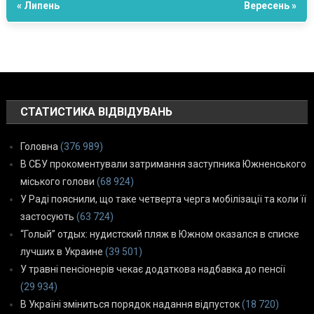
« Липень
Вересень »
СТАТИСТИКА ВІДВІДУВАНЬ
Головна
(376 989)
В СБУ прокоментували затримання заступника Южненського
міського голови
(68 924)
У Раді пояснили, що таке четверта черга мобілізації та коли її
застосують
(63 724)
“Голый” отдых: нудистский пляж в Южном оказался в списке
лучших в Украине
(39 501)
У травні пенсіонерів чекає додаткова надбавка до пенсії
(29 934)
В Україні зміниться порядок надання відпусток
(18 720)