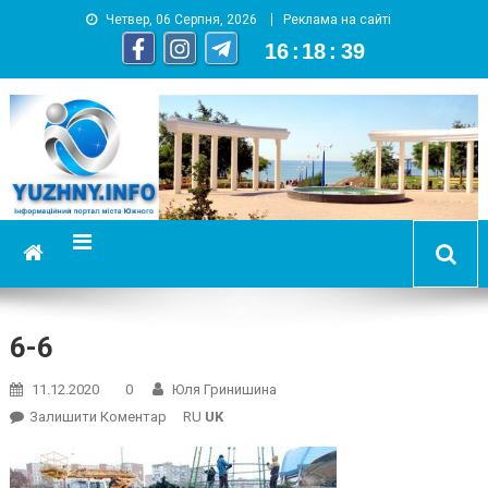
Четвер, 06 Серпня, 2026
Реклама на сайті
16
:
18
:
39
YUZHNY.INFO
информационный портал города Южный
6-6
11.12.2020
0
Юля Гринишина
On
Залишити Коментар
RU
UK
6-
6