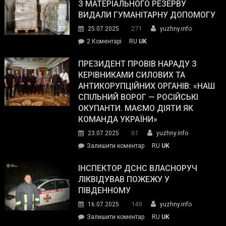
симпатії
З МАТЕРІАЛЬНОГО РЕЗЕРВУ
виборців
ВИДАЛИ ГУМАНІТАРНУ ДОПОМОГУ
Трампа
271
25.07.2025
yuzhny.info
–
до
2 Коментарі
RU
UK
The
У
Wall
Південному
ПРЕЗИДЕНТ ПРОВІВ НАРАДУ З
Street
працівникам
КЕРІВНИКАМИ СИЛОВИХ ТА
Journal.
ОПЗ
АНТИКОРУПЦІЙНИХ ОРГАНІВ: «НАШ
з
СПІЛЬНИЙ ВОРОГ — РОСІЙСЬКІ
матеріального
ОКУПАНТИ. МАЄМО ДІЯТИ ЯК
резерву
КОМАНДА УКРАЇНИ»
видали
61
23.07.2025
yuzhny.info
гуманітарну
on
Залишити коментар
RU
UK
допомогу
Президент
провів
ІНСПЕКТОР ДСНС ВЛАСНОРУЧ
нараду
ЛІКВІДУВАВ ПОЖЕЖУ У
з
ПІВДЕННОМУ
керівниками
149
16.07.2025
yuzhny.info
силових
on
Залишити коментар
RU
UK
та