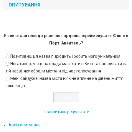
ОПИТУВАННЯ
Як ви ставитесь до рішення нардепів перейменувати Южне в
Порт-Аненталь?
Позитивно, ця назва підходить і робить його унікальним
Негативно, місцева влада має їхати в Київ та наполягати на
тій назві, яку обрали містяни під час голосування
Мені байдуже, назва міста ніяк не вплине на рівень життя
южненців
Подивитись результати
Архів опитувань