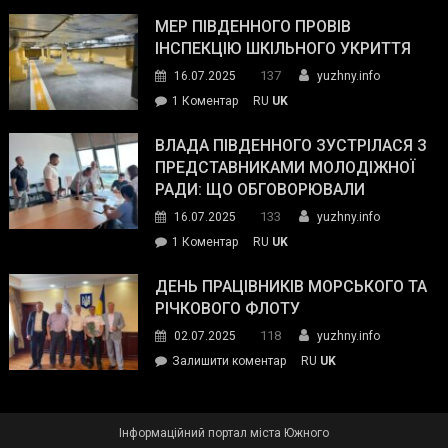
Інспектор
антикорупційних
ДСНС
МЕР ПІВДЕННОГО ПРОВІВ
органів:
власноруч
ІНСПЕКЦІЮ ШКІЛЬНОГО УКРИТТЯ
«Наш
ліквідував
спільний
137
16.07.2025
yuzhny.info
пожежу
ворог
до
1 Коментар
RU
UK
у
—
Мер
Південному
російські
Південного
ВЛАДА ПІВДЕННОГО ЗУСТРІЛАСЯ З
окупанти.
провів
ПРЕДСТАВНИКАМИ МОЛОДІЖНОЇ
Маємо
інспекцію
РАДИ: ЩО ОБГОВОРЮВАЛИ
діяти
шкільного
133
16.07.2025
yuzhny.info
як
укриття
команда
до
1 Коментар
RU
UK
України»
Влада
Південного
ДЕНЬ ПРАЦІВНИКІВ МОРСЬКОГО ТА
зустрілася
РІЧКОВОГО ФЛОТУ
з
118
02.07.2025
yuzhny.info
представниками
on
Залишити коментар
RU
UK
молодіжної
День
ради:
працівників
що
морського
обговорювали
Інформаційний портал міста Южного
та