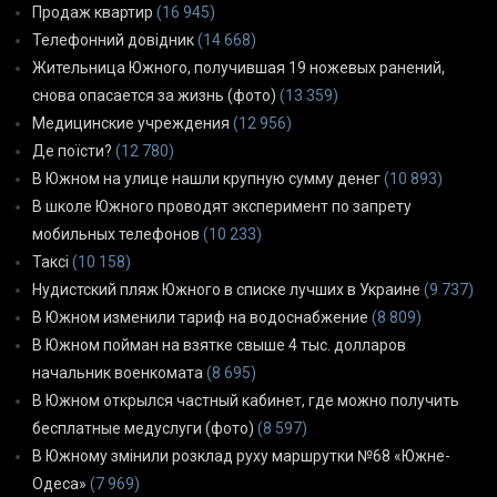
Продаж квартир
(16 945)
Телефонний довідник
(14 668)
Жительница Южного, получившая 19 ножевых ранений,
снова опасается за жизнь (фото)
(13 359)
Медицинские учреждения
(12 956)
Де поїсти?
(12 780)
В Южном на улице нашли крупную сумму денег
(10 893)
В школе Южного проводят эксперимент по запрету
мобильных телефонов
(10 233)
Таксі
(10 158)
Нудистский пляж Южного в списке лучших в Украине
(9 737)
В Южном изменили тариф на водоснабжение
(8 809)
В Южном пойман на взятке свыше 4 тыс. долларов
начальник военкомата
(8 695)
В Южном открылся частный кабинет, где можно получить
бесплатные медуслуги (фото)
(8 597)
В Южному змінили розклад руху маршрутки №68 «Южне-
Одеса»
(7 969)