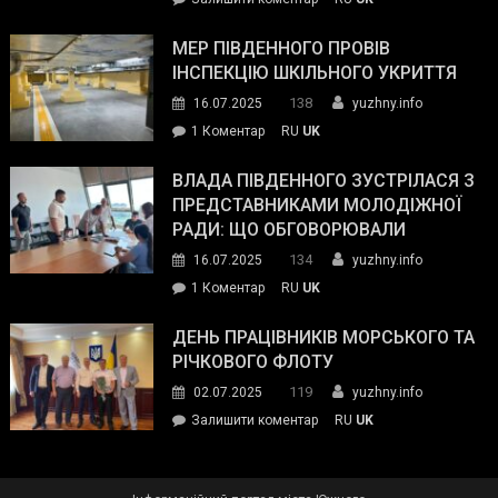
та
Інспектор
антикорупційних
ДСНС
МЕР ПІВДЕННОГО ПРОВІВ
органів:
власноруч
ІНСПЕКЦІЮ ШКІЛЬНОГО УКРИТТЯ
«Наш
ліквідував
спільний
138
16.07.2025
yuzhny.info
пожежу
ворог
до
1 Коментар
RU
UK
у
—
Мер
Південному
російські
Південного
ВЛАДА ПІВДЕННОГО ЗУСТРІЛАСЯ З
окупанти.
провів
ПРЕДСТАВНИКАМИ МОЛОДІЖНОЇ
Маємо
інспекцію
РАДИ: ЩО ОБГОВОРЮВАЛИ
діяти
шкільного
134
16.07.2025
yuzhny.info
як
укриття
команда
до
1 Коментар
RU
UK
України»
Влада
Південного
ДЕНЬ ПРАЦІВНИКІВ МОРСЬКОГО ТА
зустрілася
РІЧКОВОГО ФЛОТУ
з
119
02.07.2025
yuzhny.info
представниками
on
Залишити коментар
RU
UK
молодіжної
День
ради:
працівників
що
морського
обговорювали