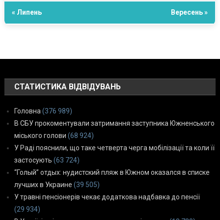
« Липень
Вересень »
СТАТИСТИКА ВІДВІДУВАНЬ
Головна
(376 989)
В СБУ прокоментували затримання заступника Южненського
міського голови
(68 924)
У Раді пояснили, що таке четверта черга мобілізації та коли її
застосують
(63 724)
“Голый” отдых: нудистский пляж в Южном оказался в списке
лучших в Украине
(39 505)
У травні пенсіонерів чекає додаткова надбавка до пенсії
(29 934)