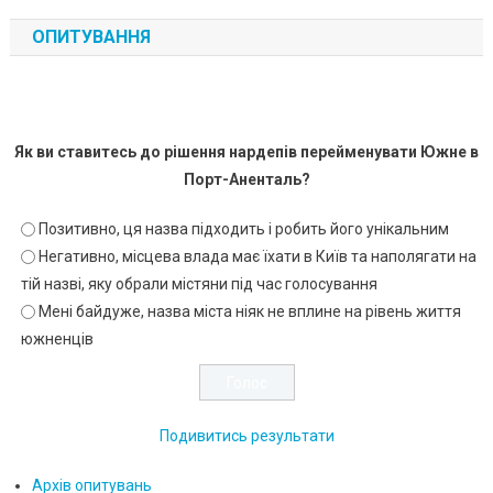
ОПИТУВАННЯ
Як ви ставитесь до рішення нардепів перейменувати Южне в
Порт-Аненталь?
Позитивно, ця назва підходить і робить його унікальним
Негативно, місцева влада має їхати в Київ та наполягати на
тій назві, яку обрали містяни під час голосування
Мені байдуже, назва міста ніяк не вплине на рівень життя
южненців
Подивитись результати
Архів опитувань