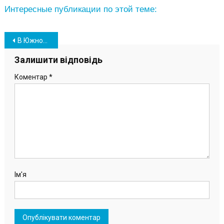
Интересные публикации по этой теме:
Навігація
В Южном на дачном массиве жена зарубила топором своего мужа
записів
Залишити відповідь
Коментар
*
Ім'я