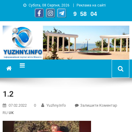
Субота, 08 Серпня, 2026
Реклама на сайті
9
:
58
:
05
YUZHNY.INFO
информационный портал города Южный
1.2
On
07.02.2022
0
Yuzhny.info
Залишити Коментар
1.2
RU
UK