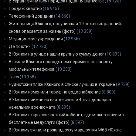
В Україні зміниться порядок надання відпусток
(18 720)
Продаж квартир
(16 945)
Телефонний довідник
(14 668)
Жительница Южного, получившая 19 ножевых ранений,
снова опасается за жизнь (фото)
(13 359)
Медицинские учреждения
(12 956)
Де поїсти?
(12 780)
В Южном на улице нашли крупную сумму денег
(10 893)
В школе Южного проводят эксперимент по запрету
мобильных телефонов
(10 233)
Таксі
(10 158)
Нудистский пляж Южного в списке лучших в Украине
(9 739)
В Южном изменили тариф на водоснабжение
(8 809)
В Южном пойман на взятке свыше 4 тыс. долларов
начальник военкомата
(8 695)
В Южном открылся частный кабинет, где можно получить
бесплатные медуслуги (фото)
(8 597)
В Южному змінили розклад руху маршрутки №68 «Южне-