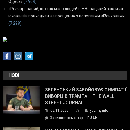
Одеса»
(7 969)
«Розчарований, що так мало людей», – Новацький закликав
южненців приходити на прощання з полеглими військовими
(7 298)
НОВІ
ЗЕЛЕНСЬКИЙ ЗАВОЙОВУЄ СИМПАТІЇ
ВИБОРЦІВ ТРАМПА – THE WALL
STREET JOURNAL.
53
02.11.2025
yuzhny.info
on
Залишити коментар
RU
UK
Зеленський
завойовує