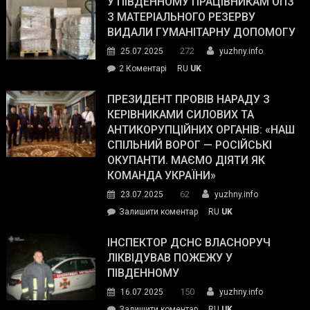
У ПІВДЕННОМУ ПРАЦІВНИКАМ ОПЗ
симпатії
З МАТЕРІАЛЬНОГО РЕЗЕРВУ
виборців
ВИДАЛИ ГУМАНІТАРНУ ДОПОМОГУ
Трампа
272
25.07.2025
yuzhny.info
–
до
2 Коментарі
RU
UK
The
У
Wall
Південному
ПРЕЗИДЕНТ ПРОВІВ НАРАДУ З
Street
працівникам
КЕРІВНИКАМИ СИЛОВИХ ТА
Journal.
ОПЗ
АНТИКОРУПЦІЙНИХ ОРГАНІВ: «НАШ
з
СПІЛЬНИЙ ВОРОГ — РОСІЙСЬКІ
матеріального
ОКУПАНТИ. МАЄМО ДІЯТИ ЯК
резерву
КОМАНДА УКРАЇНИ»
видали
62
23.07.2025
yuzhny.info
гуманітарну
on
Залишити коментар
RU
UK
допомогу
Президент
провів
ІНСПЕКТОР ДСНС ВЛАСНОРУЧ
нараду
ЛІКВІДУВАВ ПОЖЕЖУ У
з
ПІВДЕННОМУ
керівниками
150
16.07.2025
yuzhny.info
силових
on
Залишити коментар
RU
UK