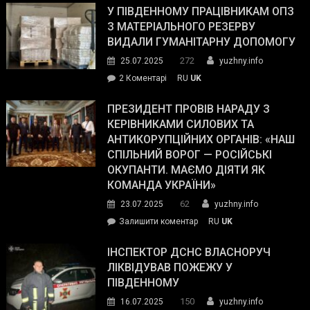
завойовує
У ПІВДЕННОМУ ПРАЦІВНИКАМ ОПЗ
симпатії
З МАТЕРІАЛЬНОГО РЕЗЕРВУ
виборців
ВИДАЛИ ГУМАНІТАРНУ ДОПОМОГУ
Трампа
272
25.07.2025
yuzhny.info
–
до
2 Коментарі
RU
UK
The
У
Wall
Південному
ПРЕЗИДЕНТ ПРОВІВ НАРАДУ З
Street
працівникам
КЕРІВНИКАМИ СИЛОВИХ ТА
Journal.
ОПЗ
АНТИКОРУПЦІЙНИХ ОРГАНІВ: «НАШ
з
СПІЛЬНИЙ ВОРОГ — РОСІЙСЬКІ
матеріального
ОКУПАНТИ. МАЄМО ДІЯТИ ЯК
резерву
КОМАНДА УКРАЇНИ»
видали
62
23.07.2025
yuzhny.info
гуманітарну
on
Залишити коментар
RU
UK
допомогу
Президент
провів
ІНСПЕКТОР ДСНС ВЛАСНОРУЧ
нараду
ЛІКВІДУВАВ ПОЖЕЖУ У
з
ПІВДЕННОМУ
керівниками
150
16.07.2025
yuzhny.info
силових