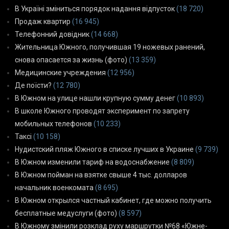
В Україні зміниться порядок надання відпусток
(18 720)
Продаж квартир
(16 945)
Телефонний довідник
(14 668)
Жительница Южного, получившая 19 ножевых ранений,
снова опасается за жизнь (фото)
(13 359)
Медицинские учреждения
(12 956)
Де поїсти?
(12 780)
В Южном на улице нашли крупную сумму денег
(10 893)
В школе Южного проводят эксперимент по запрету
мобильных телефонов
(10 233)
Таксі
(10 158)
Нудистский пляж Южного в списке лучших в Украине
(9 739)
В Южном изменили тариф на водоснабжение
(8 809)
В Южном пойман на взятке свыше 4 тыс. долларов
начальник военкомата
(8 695)
В Южном открылся частный кабинет, где можно получить
бесплатные медуслуги (фото)
(8 597)
В Южному змінили розклад руху маршрутки №68 «Южне-