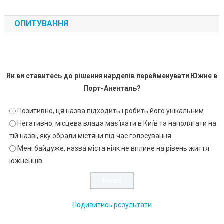
ОПИТУВАННЯ
Як ви ставитесь до рішення нардепів перейменувати Южне в
Порт-Аненталь?
Позитивно, ця назва підходить і робить його унікальним
Негативно, місцева влада має їхати в Київ та наполягати на
тій назві, яку обрали містяни під час голосування
Мені байдуже, назва міста ніяк не вплине на рівень життя
южненців
Подивитись результати