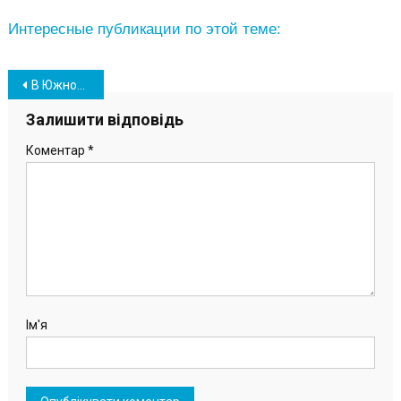
Интересные публикации по этой теме:
Навігація
В Южном комиссия протестировала тренажеры спортплощадки, которую готовят к открытию
записів
Залишити відповідь
Коментар
*
Ім'я