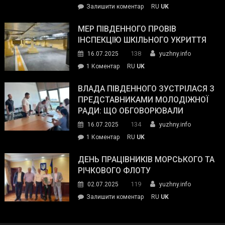
on
Залишити коментар
RU
UK
та
Інспектор
антикорупційних
ДСНС
МЕР ПІВДЕННОГО ПРОВІВ
органів:
власноруч
ІНСПЕКЦІЮ ШКІЛЬНОГО УКРИТТЯ
«Наш
ліквідував
спільний
138
16.07.2025
yuzhny.info
пожежу
ворог
до
1 Коментар
RU
UK
у
—
Мер
Південному
російські
Південного
ВЛАДА ПІВДЕННОГО ЗУСТРІЛАСЯ З
окупанти.
провів
ПРЕДСТАВНИКАМИ МОЛОДІЖНОЇ
Маємо
інспекцію
РАДИ: ЩО ОБГОВОРЮВАЛИ
діяти
шкільного
134
16.07.2025
yuzhny.info
як
укриття
команда
до
1 Коментар
RU
UK
України»
Влада
Південного
ДЕНЬ ПРАЦІВНИКІВ МОРСЬКОГО ТА
зустрілася
РІЧКОВОГО ФЛОТУ
з
119
02.07.2025
yuzhny.info
представниками
on
Залишити коментар
RU
UK
молодіжної
День
ради:
працівників
що