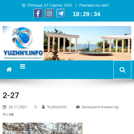
П’ятниця, 07 Серпня, 2026
Реклама на сайті
18
:
29
:
35
YUZHNY.INFO
информационный портал города Южный
2-27
On
26.11.2021
0
Yuzhny.info
Залишити Коментар
2-
RU
UK
27