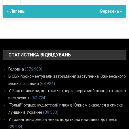
« Липень
Вересень »
СТАТИСТИКА ВІДВІДУВАНЬ
Головна
(376 989)
В СБУ прокоментували затримання заступника Южненського
міського голови
(68 924)
У Раді пояснили, що таке четверта черга мобілізації та коли її
застосують
(63 724)
“Голый” отдых: нудистский пляж в Южном оказался в списке
лучших в Украине
(39 503)
У травні пенсіонерів чекає додаткова надбавка до пенсії
(29 934)