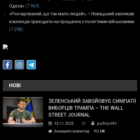
Одеса»
(7 969)
«Розчарований, що так мало людей», – Новацький закликав
южненців приходити на прощання з полеглими військовими
(7 298)
НОВІ
ЗЕЛЕНСЬКИЙ ЗАВОЙОВУЄ СИМПАТІЇ
ВИБОРЦІВ ТРАМПА – THE WALL
STREET JOURNAL.
53
02.11.2025
yuzhny.info
on
Залишити коментар
RU
UK
Зеленський