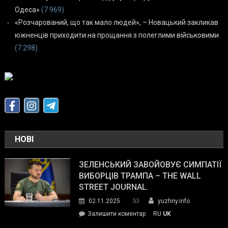
Одеса»
(7 969)
«Розчарований, що так мало людей», – Новацький закликав
южненців приходити на прощання з полеглими військовими
(7 298)
НОВІ
ЗЕЛЕНСЬКИЙ ЗАВОЙОВУЄ СИМПАТІЇ
ВИБОРЦІВ ТРАМПА – THE WALL
STREET JOURNAL.
53
02.11.2025
yuzhny.info
on
Залишити коментар
RU
UK
Зеленський