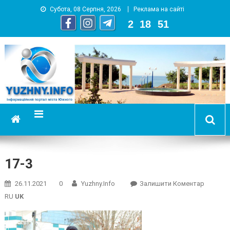
Субота, 08 Серпня, 2026
Реклама на сайті
2
:
18
:
52
YUZHNY.INFO
информационный портал города Южный
17-3
On
26.11.2021
0
Yuzhny.info
Залишити Коментар
17-
RU
UK
3