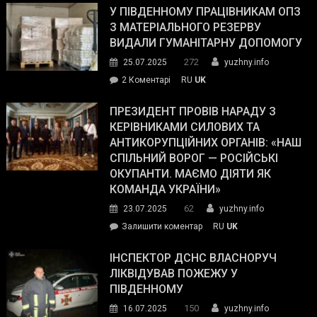
завойовує
У ПІВДЕННОМУ ПРАЦІВНИКАМ ОПЗ
симпатії
З МАТЕРІАЛЬНОГО РЕЗЕРВУ
виборців
ВИДАЛИ ГУМАНІТАРНУ ДОПОМОГУ
Трампа
272
25.07.2025
yuzhny.info
–
до
2 Коментарі
RU
UK
The
У
Wall
Південному
ПРЕЗИДЕНТ ПРОВІВ НАРАДУ З
Street
працівникам
КЕРІВНИКАМИ СИЛОВИХ ТА
Journal.
ОПЗ
АНТИКОРУПЦІЙНИХ ОРГАНІВ: «НАШ
з
СПІЛЬНИЙ ВОРОГ — РОСІЙСЬКІ
матеріального
ОКУПАНТИ. МАЄМО ДІЯТИ ЯК
резерву
КОМАНДА УКРАЇНИ»
видали
62
23.07.2025
yuzhny.info
гуманітарну
on
Залишити коментар
RU
UK
допомогу
Президент
провів
ІНСПЕКТОР ДСНС ВЛАСНОРУЧ
нараду
ЛІКВІДУВАВ ПОЖЕЖУ У
з
ПІВДЕННОМУ
керівниками
150
16.07.2025
yuzhny.info
силових