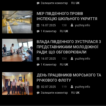
on
Залишити коментар
RU
UK
та
Інспектор
антикорупційних
ДСНС
МЕР ПІВДЕННОГО ПРОВІВ
органів:
власноруч
ІНСПЕКЦІЮ ШКІЛЬНОГО УКРИТТЯ
«Наш
ліквідував
спільний
138
16.07.2025
yuzhny.info
пожежу
ворог
до
1 Коментар
RU
UK
у
—
Мер
Південному
російські
Південного
ВЛАДА ПІВДЕННОГО ЗУСТРІЛАСЯ З
окупанти.
провів
ПРЕДСТАВНИКАМИ МОЛОДІЖНОЇ
Маємо
інспекцію
РАДИ: ЩО ОБГОВОРЮВАЛИ
діяти
шкільного
134
16.07.2025
yuzhny.info
як
укриття
команда
до
1 Коментар
RU
UK
України»
Влада
Південного
ДЕНЬ ПРАЦІВНИКІВ МОРСЬКОГО ТА
зустрілася
РІЧКОВОГО ФЛОТУ
з
119
02.07.2025
yuzhny.info
представниками
on
Залишити коментар
RU
UK
молодіжної
День
ради:
працівників
що