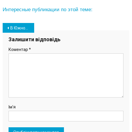
Интересные публикации по этой теме:
Навігація
В Южном комиссия протестировала тренажеры спортплощадки, которую готовят к открытию
записів
Залишити відповідь
Коментар
*
Ім'я