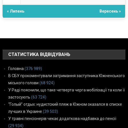
« Липень
Вересень »
СТАТИСТИКА ВІДВІДУВАНЬ
Головна
(376 989)
В СБУ прокоментували затримання заступника Южненського
міського голови
(68 924)
У Раді пояснили, що таке четверта черга мобілізації та коли її
застосують
(63 724)
“Голый” отдых: нудистский пляж в Южном оказался в списке
лучших в Украине
(39 503)
У травні пенсіонерів чекає додаткова надбавка до пенсії
(29 934)