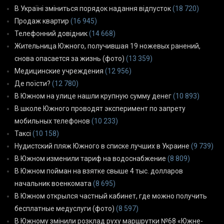
В Україні зміниться порядок надання відпусток
(18 720)
Продаж квартир
(16 945)
Телефонний довідник
(14 668)
Жительница Южного, получившая 19 ножевых ранений,
снова опасается за жизнь (фото)
(13 359)
Медицинские учреждения
(12 956)
Де поїсти?
(12 780)
В Южном на улице нашли крупную сумму денег
(10 893)
В школе Южного проводят эксперимент по запрету
мобильных телефонов
(10 233)
Таксі
(10 158)
Нудистский пляж Южного в списке лучших в Украине
(9 739)
В Южном изменили тариф на водоснабжение
(8 809)
В Южном пойман на взятке свыше 4 тыс. долларов
начальник военкомата
(8 695)
В Южном открылся частный кабинет, где можно получить
бесплатные медуслуги (фото)
(8 597)
В Южному змінили розклад руху маршрутки №68 «Южне-