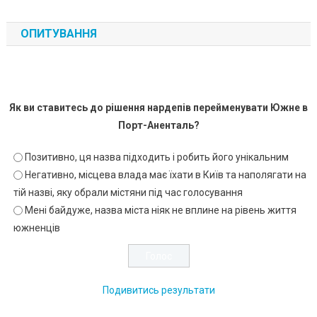
ОПИТУВАННЯ
Як ви ставитесь до рішення нардепів перейменувати Южне в
Порт-Аненталь?
Позитивно, ця назва підходить і робить його унікальним
Негативно, місцева влада має їхати в Київ та наполягати на
тій назві, яку обрали містяни під час голосування
Мені байдуже, назва міста ніяк не вплине на рівень життя
южненців
Подивитись результати