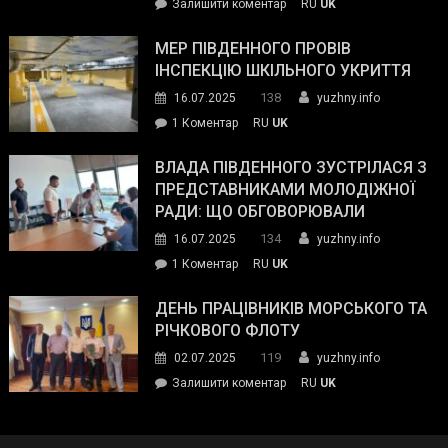
on
Залишити коментар
RU
UK
та
Інспектор
антикорупційних
ДСНС
МЕР ПІВДЕННОГО ПРОВІВ
органів:
власноруч
ІНСПЕКЦІЮ ШКІЛЬНОГО УКРИТТЯ
«Наш
ліквідував
спільний
138
16.07.2025
yuzhny.info
пожежу
ворог
до
1 Коментар
RU
UK
у
—
Мер
Південному
російські
Південного
ВЛАДА ПІВДЕННОГО ЗУСТРІЛАСЯ З
окупанти.
провів
ПРЕДСТАВНИКАМИ МОЛОДІЖНОЇ
Маємо
інспекцію
РАДИ: ЩО ОБГОВОРЮВАЛИ
діяти
шкільного
134
16.07.2025
yuzhny.info
як
укриття
команда
до
1 Коментар
RU
UK
України»
Влада
Південного
ДЕНЬ ПРАЦІВНИКІВ МОРСЬКОГО ТА
зустрілася
РІЧКОВОГО ФЛОТУ
з
119
02.07.2025
yuzhny.info
представниками
on
Залишити коментар
RU
UK
молодіжної
День
ради:
працівників
що
морського