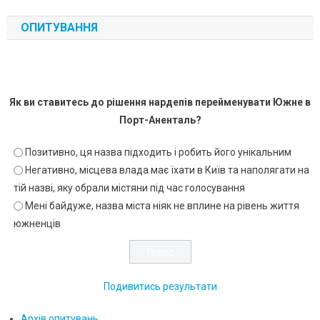
ОПИТУВАННЯ
Як ви ставитесь до рішення нардепів перейменувати Южне в
Порт-Аненталь?
Позитивно, ця назва підходить і робить його унікальним
Негативно, місцева влада має їхати в Київ та наполягати на
тій назві, яку обрали містяни під час голосування
Мені байдуже, назва міста ніяк не вплине на рівень життя
южненців
Подивитись результати
Архів опитувань