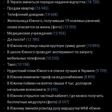
В Україні зміниться порядок надання відпусток
(18 720)
Продаж квартир
(16 945)
Телефонний довідник
(14 668)
Жительница Южного, получившая 19 ножевых ранений,
снова опасается за жизнь (фото)
(13 359)
Медицинские учреждения
(12 956)
Де поїсти?
(12 780)
В Южном на улице нашли крупную сумму денег
(10 893)
В школе Южного проводят эксперимент по запрету
мобильных телефонов
(10 233)
Таксі
(10 158)
Нудистский пляж Южного в списке лучших в Украине
(9 739)
В Южном изменили тариф на водоснабжение
(8 809)
В Южном пойман на взятке свыше 4 тыс. долларов
начальник военкомата
(8 695)
В Южном открылся частный кабинет, где можно получить
бесплатные медуслуги (фото)
(8 597)
В Южному змінили розклад руху маршрутки №68 «Южне-