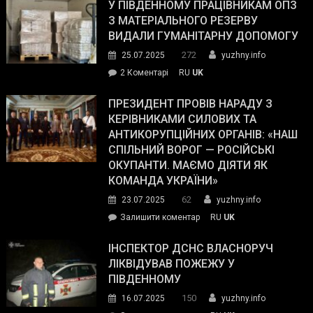
завойовує
У ПІВДЕННОМУ ПРАЦІВНИКАМ ОПЗ
симпатії
З МАТЕРІАЛЬНОГО РЕЗЕРВУ
виборців
ВИДАЛИ ГУМАНІТАРНУ ДОПОМОГУ
Трампа
272
25.07.2025
yuzhny.info
–
до
2 Коментарі
RU
UK
The
У
Wall
Південному
ПРЕЗИДЕНТ ПРОВІВ НАРАДУ З
Street
працівникам
КЕРІВНИКАМИ СИЛОВИХ ТА
Journal.
ОПЗ
АНТИКОРУПЦІЙНИХ ОРГАНІВ: «НАШ
з
СПІЛЬНИЙ ВОРОГ — РОСІЙСЬКІ
матеріального
ОКУПАНТИ. МАЄМО ДІЯТИ ЯК
резерву
КОМАНДА УКРАЇНИ»
видали
62
23.07.2025
yuzhny.info
гуманітарну
on
Залишити коментар
RU
UK
допомогу
Президент
провів
ІНСПЕКТОР ДСНС ВЛАСНОРУЧ
нараду
ЛІКВІДУВАВ ПОЖЕЖУ У
з
ПІВДЕННОМУ
керівниками
150
16.07.2025
yuzhny.info
силових