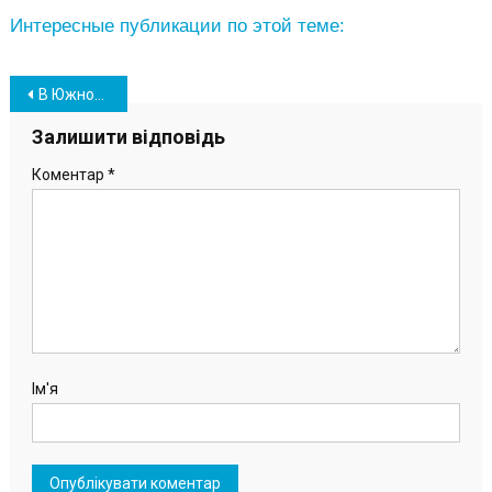
Интересные публикации по этой теме:
Навігація
В Южном комиссия протестировала тренажеры спортплощадки, которую готовят к открытию
записів
Залишити відповідь
Коментар
*
Ім'я