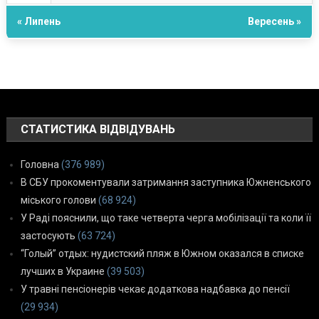
« Липень
Вересень »
СТАТИСТИКА ВІДВІДУВАНЬ
Головна
(376 989)
В СБУ прокоментували затримання заступника Южненського
міського голови
(68 924)
У Раді пояснили, що таке четверта черга мобілізації та коли її
застосують
(63 724)
“Голый” отдых: нудистский пляж в Южном оказался в списке
лучших в Украине
(39 503)
У травні пенсіонерів чекає додаткова надбавка до пенсії
(29 934)