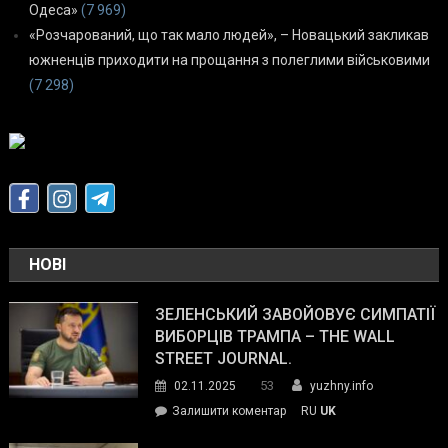
Одеса»
(7 969)
«Розчарований, що так мало людей», – Новацький закликав
южненців приходити на прощання з полеглими військовими
(7 298)
НОВІ
ЗЕЛЕНСЬКИЙ ЗАВОЙОВУЄ СИМПАТІЇ
ВИБОРЦІВ ТРАМПА – THE WALL
STREET JOURNAL.
53
02.11.2025
yuzhny.info
on
Залишити коментар
RU
UK
Зеленський