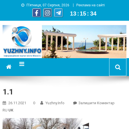
П’ятниця, 07 Серпня, 2026
Реклама на сайті
13
:
15
:
35
YUZHNY.INFO
информационный портал города Южный
1.1
On
26.11.2021
0
Yuzhny.info
Залишити Коментар
1.1
RU
UK