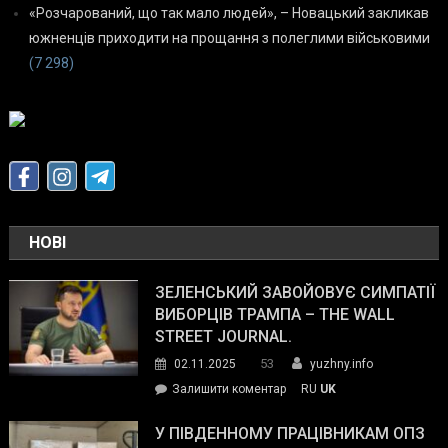
«Розчарований, що так мало людей», – Новацький закликав
южненців приходити на прощання з полеглими військовими
(7 298)
НОВІ
ЗЕЛЕНСЬКИЙ ЗАВОЙОВУЄ СИМПАТІЇ
ВИБОРЦІВ ТРАМПА – THE WALL
STREET JOURNAL.
53
02.11.2025
yuzhny.info
on
Залишити коментар
RU
UK
Зеленський
завойовує
У ПІВДЕННОМУ ПРАЦІВНИКАМ ОПЗ