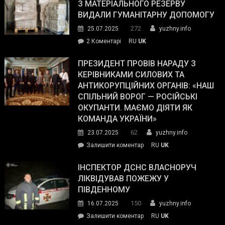
симпатії
З МАТЕРІАЛЬНОГО РЕЗЕРВУ
виборців
ВИДАЛИ ГУМАНІТАРНУ ДОПОМОГУ
Трампа
272
25.07.2025
yuzhny.info
–
до
2 Коментарі
RU
UK
The
У
Wall
Південному
ПРЕЗИДЕНТ ПРОВІВ НАРАДУ З
Street
працівникам
КЕРІВНИКАМИ СИЛОВИХ ТА
Journal.
ОПЗ
АНТИКОРУПЦІЙНИХ ОРГАНІВ: «НАШ
з
СПІЛЬНИЙ ВОРОГ — РОСІЙСЬКІ
матеріального
ОКУПАНТИ. МАЄМО ДІЯТИ ЯК
резерву
КОМАНДА УКРАЇНИ»
видали
62
23.07.2025
yuzhny.info
гуманітарну
on
Залишити коментар
RU
UK
допомогу
Президент
провів
ІНСПЕКТОР ДСНС ВЛАСНОРУЧ
нараду
ЛІКВІДУВАВ ПОЖЕЖУ У
з
ПІВДЕННОМУ
керівниками
150
16.07.2025
yuzhny.info
силових
on
Залишити коментар
RU
UK
та