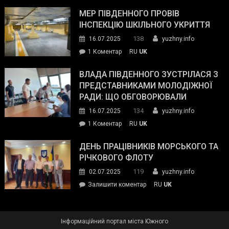
Інспектор
антикорупційних
ДСНС
МЕР ПІВДЕННОГО ПРОВІВ
органів:
власноруч
ІНСПЕКЦІЮ ШКІЛЬНОГО УКРИТТЯ
«Наш
ліквідував
спільний
138
16.07.2025
yuzhny.info
пожежу
ворог
до
1 Коментар
RU
UK
у
—
Мер
Південному
російські
Південного
ВЛАДА ПІВДЕННОГО ЗУСТРІЛАСЯ З
окупанти.
провів
ПРЕДСТАВНИКАМИ МОЛОДІЖНОЇ
Маємо
інспекцію
РАДИ: ЩО ОБГОВОРЮВАЛИ
діяти
шкільного
134
16.07.2025
yuzhny.info
як
укриття
команда
до
1 Коментар
RU
UK
України»
Влада
Південного
ДЕНЬ ПРАЦІВНИКІВ МОРСЬКОГО ТА
зустрілася
РІЧКОВОГО ФЛОТУ
з
119
02.07.2025
yuzhny.info
представниками
on
Залишити коментар
RU
UK
молодіжної
День
ради:
працівників
що
морського
обговорювали
Інформаційний портал міста Южного
та