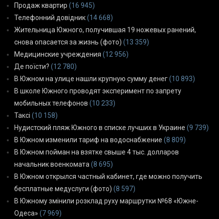
Продаж квартир
(16 945)
Телефонний довідник
(14 668)
Жительница Южного, получившая 19 ножевых ранений,
снова опасается за жизнь (фото)
(13 359)
Медицинские учреждения
(12 956)
Де поїсти?
(12 780)
В Южном на улице нашли крупную сумму денег
(10 893)
В школе Южного проводят эксперимент по запрету
мобильных телефонов
(10 233)
Таксі
(10 158)
Нудистский пляж Южного в списке лучших в Украине
(9 739)
В Южном изменили тариф на водоснабжение
(8 809)
В Южном пойман на взятке свыше 4 тыс. долларов
начальник военкомата
(8 695)
В Южном открылся частный кабинет, где можно получить
бесплатные медуслуги (фото)
(8 597)
В Южному змінили розклад руху маршрутки №68 «Южне-
Одеса»
(7 969)