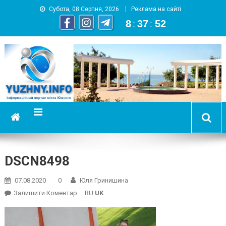
Субота, 08 Серпня, 2026
Реклама на сайті
8
:
37
:
53
YUZHNY.INFO
информационный портал города Южный
DSCN8498
07.08.2020
0
Юля Гринишина
On
Залишити Коментар
RU
UK
DSCN8498