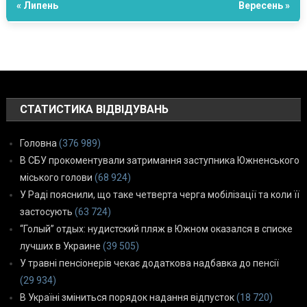
« Липень
Вересень »
СТАТИСТИКА ВІДВІДУВАНЬ
Головна
(376 989)
В СБУ прокоментували затримання заступника Южненського
міського голови
(68 924)
У Раді пояснили, що таке четверта черга мобілізації та коли її
застосують
(63 724)
“Голый” отдых: нудистский пляж в Южном оказался в списке
лучших в Украине
(39 505)
У травні пенсіонерів чекає додаткова надбавка до пенсії
(29 934)
В Україні зміниться порядок надання відпусток
(18 720)