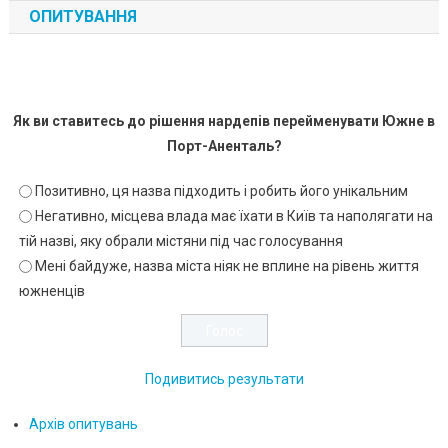
ОПИТУВАННЯ
Як ви ставитесь до рішення нардепів перейменувати Южне в
Порт-Аненталь?
Позитивно, ця назва підходить і робить його унікальним
Негативно, місцева влада має їхати в Київ та наполягати на
тій назві, яку обрали містяни під час голосування
Мені байдуже, назва міста ніяк не вплине на рівень життя
южненців
Подивитись результати
Архів опитувань