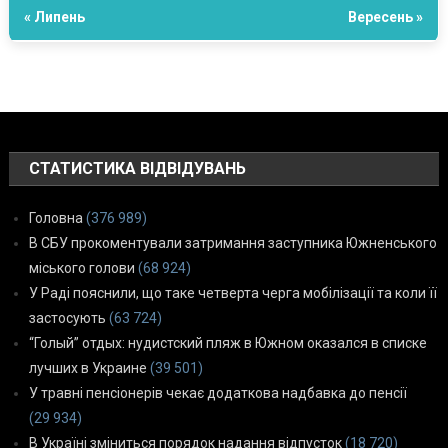
« Липень
Вересень »
СТАТИСТИКА ВІДВІДУВАНЬ
Головна
(376 989)
В СБУ прокоментували затримання заступника Южненського
міського голови
(68 924)
У Раді пояснили, що таке четверта черга мобілізації та коли її
застосують
(63 724)
“Голый” отдых: нудистский пляж в Южном оказался в списке
лучших в Украине
(39 501)
У травні пенсіонерів чекає додаткова надбавка до пенсії
(29 934)
В Україні зміниться порядок надання відпусток
(18 720)