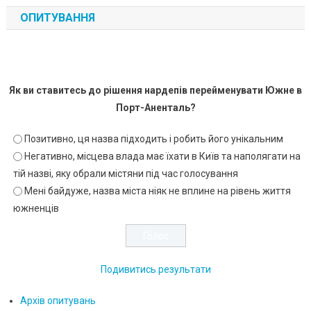
ОПИТУВАННЯ
Як ви ставитесь до рішення нардепів перейменувати Южне в
Порт-Аненталь?
Позитивно, ця назва підходить і робить його унікальним
Негативно, місцева влада має їхати в Київ та наполягати на
тій назві, яку обрали містяни під час голосування
Мені байдуже, назва міста ніяк не вплине на рівень життя
южненців
Подивитись результати
Архів опитувань