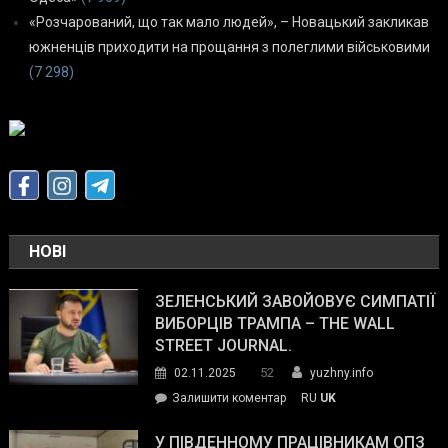
«Розчарований, що так мало людей», – Новацький закликав
южненців приходити на прощання з полеглими військовими
(7 298)
НОВІ
ЗЕЛЕНСЬКИЙ ЗАВОЙОВУЄ СИМПАТІЇ
ВИБОРЦІВ ТРАМПА – THE WALL
STREET JOURNAL.
52
02.11.2025
yuzhny.info
on
Залишити коментар
RU
UK
Зеленський
завойовує
У ПІВДЕННОМУ ПРАЦІВНИКАМ ОПЗ