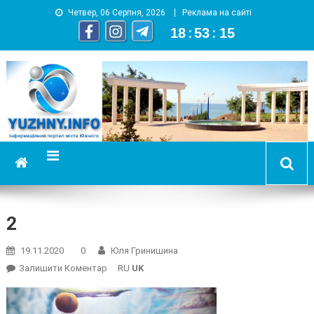
Четвер, 06 Серпня, 2026
Реклама на сайті
18
:
53
:
16
YUZHNY.INFO
информационный портал города Южный
2
19.11.2020
0
Юля Гринишина
On
Залишити Коментар
RU
UK
2