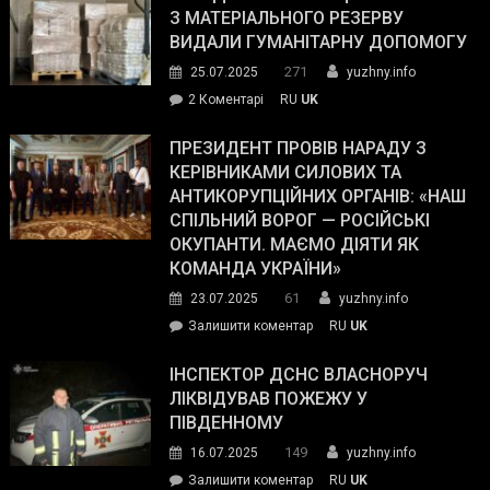
симпатії
З МАТЕРІАЛЬНОГО РЕЗЕРВУ
виборців
ВИДАЛИ ГУМАНІТАРНУ ДОПОМОГУ
Трампа
271
25.07.2025
yuzhny.info
–
до
2 Коментарі
RU
UK
The
У
Wall
Південному
ПРЕЗИДЕНТ ПРОВІВ НАРАДУ З
Street
працівникам
КЕРІВНИКАМИ СИЛОВИХ ТА
Journal.
ОПЗ
АНТИКОРУПЦІЙНИХ ОРГАНІВ: «НАШ
з
СПІЛЬНИЙ ВОРОГ — РОСІЙСЬКІ
матеріального
ОКУПАНТИ. МАЄМО ДІЯТИ ЯК
резерву
КОМАНДА УКРАЇНИ»
видали
61
23.07.2025
yuzhny.info
гуманітарну
on
Залишити коментар
RU
UK
допомогу
Президент
провів
ІНСПЕКТОР ДСНС ВЛАСНОРУЧ
нараду
ЛІКВІДУВАВ ПОЖЕЖУ У
з
ПІВДЕННОМУ
керівниками
149
16.07.2025
yuzhny.info
силових
on
Залишити коментар
RU
UK
та