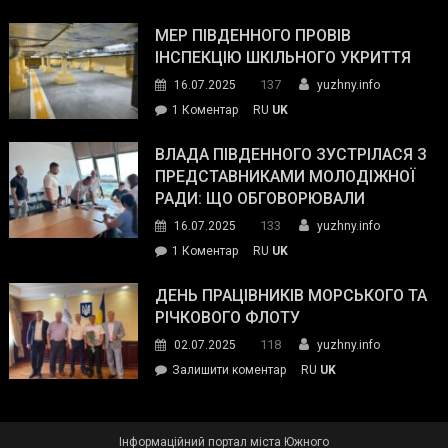
Інспектор
антикорупційних
ДСНС
МЕР ПІВДЕННОГО ПРОВІВ
органів:
власноруч
ІНСПЕКЦІЮ ШКІЛЬНОГО УКРИТТЯ
«Наш
ліквідував
спільний
137
16.07.2025
yuzhny.info
пожежу
ворог
до
1 Коментар
RU
UK
у
—
Мер
Південному
російські
Південного
ВЛАДА ПІВДЕННОГО ЗУСТРІЛАСЯ З
окупанти.
провів
ПРЕДСТАВНИКАМИ МОЛОДІЖНОЇ
Маємо
інспекцію
РАДИ: ЩО ОБГОВОРЮВАЛИ
діяти
шкільного
133
16.07.2025
yuzhny.info
як
укриття
команда
до
1 Коментар
RU
UK
України»
Влада
Південного
ДЕНЬ ПРАЦІВНИКІВ МОРСЬКОГО ТА
зустрілася
РІЧКОВОГО ФЛОТУ
з
118
02.07.2025
yuzhny.info
представниками
on
Залишити коментар
RU
UK
молодіжної
День
ради:
працівників
що
морського
обговорювали
Інформаційний портал міста Южного