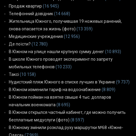
Продаж квартир
(16 945)
Телефонний довідник
(14 668)
Жительница Южного, получившая 19 ножевых ранений,
снова опасается за жизнь (фото)
(13 359)
Медицинские учреждения
(12 956)
Де поїсти?
(12 780)
В Южном на улице нашли крупную сумму денег
(10 893)
В школе Южного проводят эксперимент по запрету
мобильных телефонов
(10 233)
Таксі
(10 158)
Нудистский пляж Южного в списке лучших в Украине
(9 737)
В Южном изменили тариф на водоснабжение
(8 809)
В Южном пойман на взятке свыше 4 тыс. долларов
начальник военкомата
(8 695)
В Южном открылся частный кабинет, где можно получить
бесплатные медуслуги (фото)
(8 597)
В Южному змінили розклад руху маршрутки №68 «Южне-
Одеса»
(7 969)