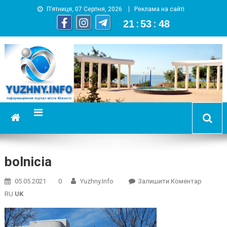
П’ятниця, 07 Серпня, 2026
Реклама на сайті
21
:
53
:
49
YUZHNY.INFO
информационный портал города Южный
bolnicia
On
05.05.2021
0
Yuzhny.info
Залишити Коментар
Bolnicia
RU
UK