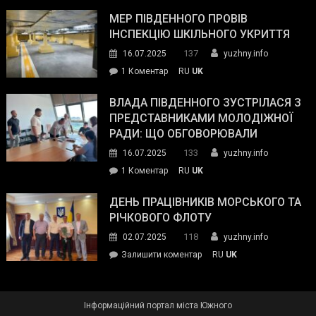
Інспектор
антикорупційних
ДСНС
МЕР ПІВДЕННОГО ПРОВІВ
органів:
власноруч
ІНСПЕКЦІЮ ШКІЛЬНОГО УКРИТТЯ
«Наш
ліквідував
спільний
137
16.07.2025
yuzhny.info
пожежу
ворог
до
1 Коментар
RU
UK
у
—
Мер
Південному
російські
Південного
ВЛАДА ПІВДЕННОГО ЗУСТРІЛАСЯ З
окупанти.
провів
ПРЕДСТАВНИКАМИ МОЛОДІЖНОЇ
Маємо
інспекцію
РАДИ: ЩО ОБГОВОРЮВАЛИ
діяти
шкільного
133
16.07.2025
yuzhny.info
як
укриття
команда
до
1 Коментар
RU
UK
України»
Влада
Південного
ДЕНЬ ПРАЦІВНИКІВ МОРСЬКОГО ТА
зустрілася
РІЧКОВОГО ФЛОТУ
з
118
02.07.2025
yuzhny.info
представниками
on
Залишити коментар
RU
UK
молодіжної
День
ради:
працівників
що
морського
обговорювали
Інформаційний портал міста Южного
та