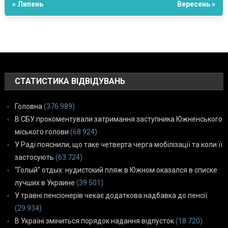
« Липень
Вересень »
СТАТИСТИКА ВІДВІДУВАНЬ
Головна
(376 989)
В СБУ прокоментували затримання заступника Южненського
міського голови
(68 924)
У Раді пояснили, що таке четверта черга мобілізації та коли її
застосують
(63 724)
“Голый” отдых: нудистский пляж в Южном оказался в списке
лучших в Украине
(39 501)
У травні пенсіонерів чекає додаткова надбавка до пенсії
(29 934)
В Україні зміниться порядок надання відпусток
(18 720)