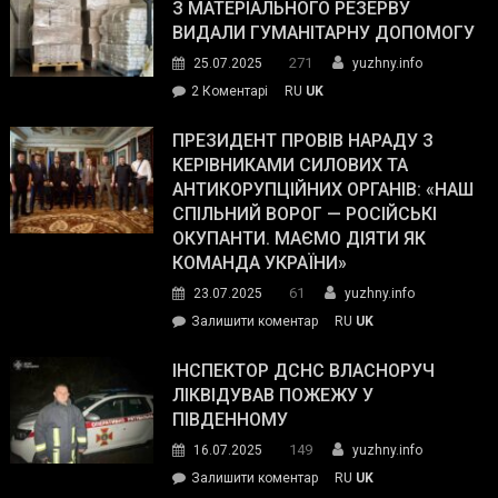
симпатії
З МАТЕРІАЛЬНОГО РЕЗЕРВУ
виборців
ВИДАЛИ ГУМАНІТАРНУ ДОПОМОГУ
Трампа
271
25.07.2025
yuzhny.info
–
до
2 Коментарі
RU
UK
The
У
Wall
Південному
ПРЕЗИДЕНТ ПРОВІВ НАРАДУ З
Street
працівникам
КЕРІВНИКАМИ СИЛОВИХ ТА
Journal.
ОПЗ
АНТИКОРУПЦІЙНИХ ОРГАНІВ: «НАШ
з
СПІЛЬНИЙ ВОРОГ — РОСІЙСЬКІ
матеріального
ОКУПАНТИ. МАЄМО ДІЯТИ ЯК
резерву
КОМАНДА УКРАЇНИ»
видали
61
23.07.2025
yuzhny.info
гуманітарну
on
Залишити коментар
RU
UK
допомогу
Президент
провів
ІНСПЕКТОР ДСНС ВЛАСНОРУЧ
нараду
ЛІКВІДУВАВ ПОЖЕЖУ У
з
ПІВДЕННОМУ
керівниками
149
16.07.2025
yuzhny.info
силових
on
Залишити коментар
RU
UK
та