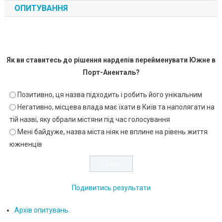
ОПИТУВАННЯ
Як ви ставитесь до рішення нардепів перейменувати Южне в
Порт-Аненталь?
Позитивно, ця назва підходить і робить його унікальним
Негативно, місцева влада має їхати в Київ та наполягати на
тій назві, яку обрали містяни під час голосування
Мені байдуже, назва міста ніяк не вплине на рівень життя
южненців
Подивитись результати
Архів опитувань