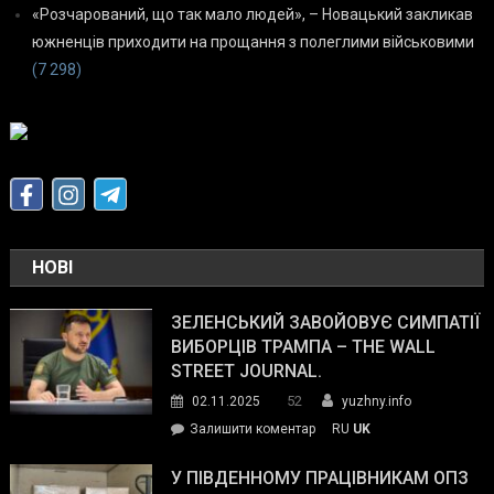
«Розчарований, що так мало людей», – Новацький закликав
южненців приходити на прощання з полеглими військовими
(7 298)
НОВІ
ЗЕЛЕНСЬКИЙ ЗАВОЙОВУЄ СИМПАТІЇ
ВИБОРЦІВ ТРАМПА – THE WALL
STREET JOURNAL.
52
02.11.2025
yuzhny.info
on
Залишити коментар
RU
UK
Зеленський
завойовує
У ПІВДЕННОМУ ПРАЦІВНИКАМ ОПЗ