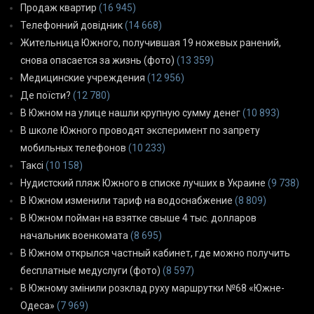
Продаж квартир
(16 945)
Телефонний довідник
(14 668)
Жительница Южного, получившая 19 ножевых ранений,
снова опасается за жизнь (фото)
(13 359)
Медицинские учреждения
(12 956)
Де поїсти?
(12 780)
В Южном на улице нашли крупную сумму денег
(10 893)
В школе Южного проводят эксперимент по запрету
мобильных телефонов
(10 233)
Таксі
(10 158)
Нудистский пляж Южного в списке лучших в Украине
(9 738)
В Южном изменили тариф на водоснабжение
(8 809)
В Южном пойман на взятке свыше 4 тыс. долларов
начальник военкомата
(8 695)
В Южном открылся частный кабинет, где можно получить
бесплатные медуслуги (фото)
(8 597)
В Южному змінили розклад руху маршрутки №68 «Южне-
Одеса»
(7 969)