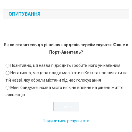
ОПИТУВАННЯ
Як ви ставитесь до рішення нардепів перейменувати Южне в
Порт-Аненталь?
Позитивно, ця назва підходить і робить його унікальним
Негативно, місцева влада має їхати в Київ та наполягати на
тій назві, яку обрали містяни під час голосування
Мені байдуже, назва міста ніяк не вплине на рівень життя
южненців
Подивитись результати