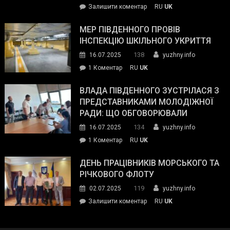
on
Залишити коментар
RU
UK
та
Інспектор
антикорупційних
ДСНС
МЕР ПІВДЕННОГО ПРОВІВ
органів:
власноруч
ІНСПЕКЦІЮ ШКІЛЬНОГО УКРИТТЯ
«Наш
ліквідував
спільний
138
16.07.2025
yuzhny.info
пожежу
ворог
до
1 Коментар
RU
UK
у
—
Мер
Південному
російські
Південного
ВЛАДА ПІВДЕННОГО ЗУСТРІЛАСЯ З
окупанти.
провів
ПРЕДСТАВНИКАМИ МОЛОДІЖНОЇ
Маємо
інспекцію
РАДИ: ЩО ОБГОВОРЮВАЛИ
діяти
шкільного
134
16.07.2025
yuzhny.info
як
укриття
команда
до
1 Коментар
RU
UK
України»
Влада
Південного
ДЕНЬ ПРАЦІВНИКІВ МОРСЬКОГО ТА
зустрілася
РІЧКОВОГО ФЛОТУ
з
119
02.07.2025
yuzhny.info
представниками
on
Залишити коментар
RU
UK
молодіжної
День
ради:
працівників
що