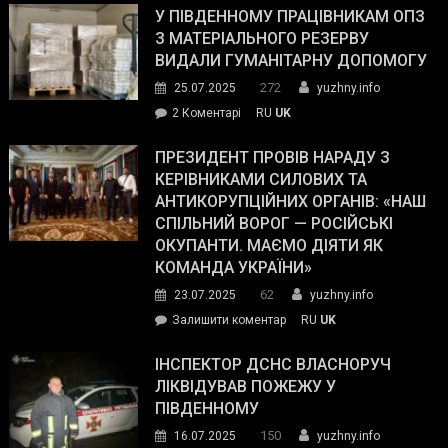
завойовує
У ПІВДЕННОМУ ПРАЦІВНИКАМ ОПЗ
симпатії
З МАТЕРІАЛЬНОГО РЕЗЕРВУ
виборців
ВИДАЛИ ГУМАНІТАРНУ ДОПОМОГУ
Трампа
272
25.07.2025
yuzhny.info
–
до
2 Коментарі
RU
UK
The
У
Wall
Південному
ПРЕЗИДЕНТ ПРОВІВ НАРАДУ З
Street
працівникам
КЕРІВНИКАМИ СИЛОВИХ ТА
Journal.
ОПЗ
АНТИКОРУПЦІЙНИХ ОРГАНІВ: «НАШ
з
СПІЛЬНИЙ ВОРОГ — РОСІЙСЬКІ
матеріального
ОКУПАНТИ. МАЄМО ДІЯТИ ЯК
резерву
КОМАНДА УКРАЇНИ»
видали
62
23.07.2025
yuzhny.info
гуманітарну
on
Залишити коментар
RU
UK
допомогу
Президент
провів
ІНСПЕКТОР ДСНС ВЛАСНОРУЧ
нараду
ЛІКВІДУВАВ ПОЖЕЖУ У
з
ПІВДЕННОМУ
керівниками
150
16.07.2025
yuzhny.info
силових