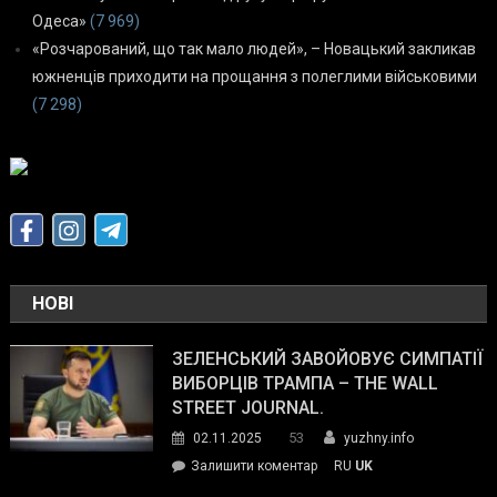
Одеса»
(7 969)
«Розчарований, що так мало людей», – Новацький закликав
южненців приходити на прощання з полеглими військовими
(7 298)
НОВІ
ЗЕЛЕНСЬКИЙ ЗАВОЙОВУЄ СИМПАТІЇ
ВИБОРЦІВ ТРАМПА – THE WALL
STREET JOURNAL.
53
02.11.2025
yuzhny.info
on
Залишити коментар
RU
UK
Зеленський