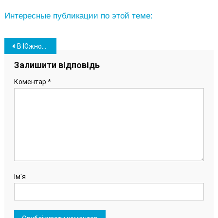
Интересные публикации по этой теме:
Навігація
В Южном двум желающим отказали войти в состав Набсовета ЮТВ
записів
Залишити відповідь
Коментар
*
Ім'я