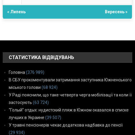
« Липень
Вересень »
СТАТИСТИКА ВІДВІДУВАНЬ
Головна
(376 989)
В СБУ прокоментували затримання заступника Южненського
міського голови
(68 924)
У Раді пояснили, що таке четверта черга мобілізації та коли її
застосують
(63 724)
“Голый” отдых: нудистский пляж в Южном оказался в списке
лучших в Украине
(39 507)
У травні пенсіонерів чекає додаткова надбавка до пенсії
(29 934)