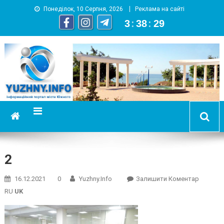
Понеділок, 10 Серпня, 2026
Реклама на сайті
3
:
38
:
29
YUZHNY.INFO
информационный портал города Южный
2
On
16.12.2021
0
Yuzhny.info
Залишити Коментар
2
RU
UK