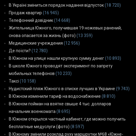
В Україні зміниться порядок надання відпусток
(18 720)
Продаж квартир
(16 945)
Телефонний довідник
(14 668)
Жительница Южного, получившая 19 ножевых ранений,
снова опасается за жизнь (фото)
(13 359)
Медицинские учреждения
(12 956)
Де поїсти?
(12 780)
В Южном на улице нашли крупную сумму денег
(10 893)
В школе Южного проводят эксперимент по запрету
мобильных телефонов
(10 233)
Таксі
(10 158)
Нудистский пляж Южного в списке лучших в Украине
(9 743)
В Южном изменили тариф на водоснабжение
(8 810)
В Южном пойман на взятке свыше 4 тыс. долларов
начальник военкомата
(8 695)
В Южном открылся частный кабинет, где можно получить
бесплатные медуслуги (фото)
(8 597)
В Южному змінили розклад руху маршрутки №68 «Южне-