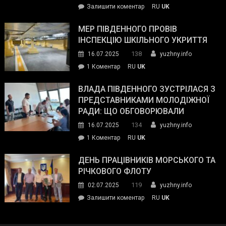
on
Залишити коментар
RU
UK
та
Інспектор
антикорупційних
ДСНС
МЕР ПІВДЕННОГО ПРОВІВ
органів:
власноруч
ІНСПЕКЦІЮ ШКІЛЬНОГО УКРИТТЯ
«Наш
ліквідував
спільний
138
16.07.2025
yuzhny.info
пожежу
ворог
до
1 Коментар
RU
UK
у
—
Мер
Південному
російські
Південного
ВЛАДА ПІВДЕННОГО ЗУСТРІЛАСЯ З
окупанти.
провів
ПРЕДСТАВНИКАМИ МОЛОДІЖНОЇ
Маємо
інспекцію
РАДИ: ЩО ОБГОВОРЮВАЛИ
діяти
шкільного
134
16.07.2025
yuzhny.info
як
укриття
команда
до
1 Коментар
RU
UK
України»
Влада
Південного
ДЕНЬ ПРАЦІВНИКІВ МОРСЬКОГО ТА
зустрілася
РІЧКОВОГО ФЛОТУ
з
119
02.07.2025
yuzhny.info
представниками
on
Залишити коментар
RU
UK
молодіжної
День
ради:
працівників
що