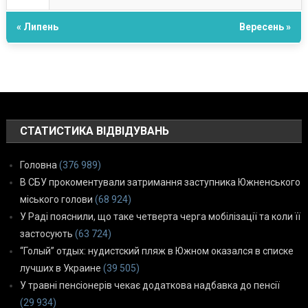
« Липень
Вересень »
СТАТИСТИКА ВІДВІДУВАНЬ
Головна
(376 989)
В СБУ прокоментували затримання заступника Южненського
міського голови
(68 924)
У Раді пояснили, що таке четверта черга мобілізації та коли її
застосують
(63 724)
“Голый” отдых: нудистский пляж в Южном оказался в списке
лучших в Украине
(39 505)
У травні пенсіонерів чекає додаткова надбавка до пенсії
(29 934)