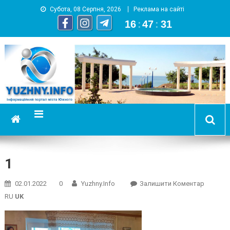
Субота, 08 Серпня, 2026
Реклама на сайті
16
:
47
:
32
YUZHNY.INFO
информационный портал города Южный
1
On
02.01.2022
0
Yuzhny.info
Залишити Коментар
1
RU
UK