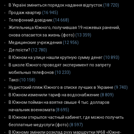
В Україні зміниться порядок надання відпусток
(18 720)
Продаж квартир
(16 945)
Телефонний довідник
(14 668)
Жительница Южного, получившая 19 ножевых ранений,
снова опасается за жизнь (фото)
(13 359)
Медицинские учреждения
(12 956)
Де поїсти?
(12 780)
В Южном на улице нашли крупную сумму денег
(10 893)
В школе Южного проводят эксперимент по запрету
мобильных телефонов
(10 233)
Таксі
(10 158)
Нудистский пляж Южного в списке лучших в Украине
(9 740)
В Южном изменили тариф на водоснабжение
(8 809)
В Южном пойман на взятке свыше 4 тыс. долларов
начальник военкомата
(8 695)
В Южном открылся частный кабинет, где можно получить
бесплатные медуслуги (фото)
(8 597)
В Южному змінили розклад руху маршрутки №68 «Южне-