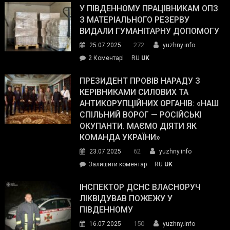
завойовує
У ПІВДЕННОМУ ПРАЦІВНИКАМ ОПЗ
симпатії
З МАТЕРІАЛЬНОГО РЕЗЕРВУ
виборців
ВИДАЛИ ГУМАНІТАРНУ ДОПОМОГУ
Трампа
272
25.07.2025
yuzhny.info
–
до
2 Коментарі
RU
UK
The
У
Wall
Південному
ПРЕЗИДЕНТ ПРОВІВ НАРАДУ З
Street
працівникам
КЕРІВНИКАМИ СИЛОВИХ ТА
Journal.
ОПЗ
АНТИКОРУПЦІЙНИХ ОРГАНІВ: «НАШ
з
СПІЛЬНИЙ ВОРОГ — РОСІЙСЬКІ
матеріального
ОКУПАНТИ. МАЄМО ДІЯТИ ЯК
резерву
КОМАНДА УКРАЇНИ»
видали
62
23.07.2025
yuzhny.info
гуманітарну
on
Залишити коментар
RU
UK
допомогу
Президент
провів
ІНСПЕКТОР ДСНС ВЛАСНОРУЧ
нараду
ЛІКВІДУВАВ ПОЖЕЖУ У
з
ПІВДЕННОМУ
керівниками
150
16.07.2025
yuzhny.info
силових