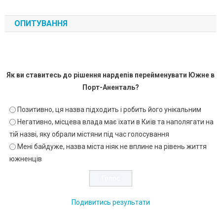
ОПИТУВАННЯ
Як ви ставитесь до рішення нардепів перейменувати Южне в
Порт-Аненталь?
Позитивно, ця назва підходить і робить його унікальним
Негативно, місцева влада має їхати в Київ та наполягати на
тій назві, яку обрали містяни під час голосування
Мені байдуже, назва міста ніяк не вплине на рівень життя
южненців
Подивитись результати