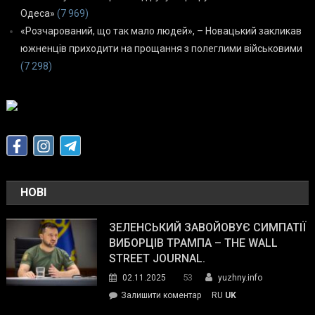
Одеса»
(7 969)
«Розчарований, що так мало людей», – Новацький закликав
южненців приходити на прощання з полеглими військовими
(7 298)
НОВІ
ЗЕЛЕНСЬКИЙ ЗАВОЙОВУЄ СИМПАТІЇ
ВИБОРЦІВ ТРАМПА – THE WALL
STREET JOURNAL.
53
02.11.2025
yuzhny.info
on
Залишити коментар
RU
UK
Зеленський