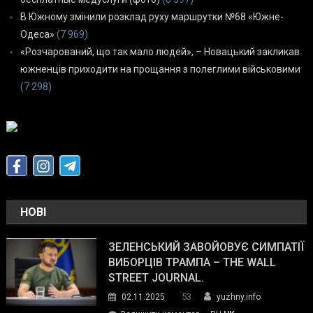
В Южному змінили розклад руху маршрутки №68 «Южне-
Одеса»
(7 969)
«Розчарований, що так мало людей», – Новацький закликав
южненців приходити на прощання з полеглими військовими
(7 298)
НОВІ
ЗЕЛЕНСЬКИЙ ЗАВОЙОВУЄ СИМПАТІЇ
ВИБОРЦІВ ТРАМПА – THE WALL
STREET JOURNAL.
53
02.11.2025
yuzhny.info