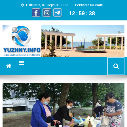
П’ятниця, 07 Серпня, 2026
Реклама на сайті
12
:
59
:
39
YUZHNY.INFO
информационный портал города Южный