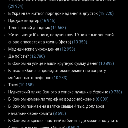
(29 934)
В Україні зміниться порядок надання відпусток
(18 720)
Продаж квартир
(16 945)
Телефонний довідник
(14 668)
Жительница Южного, получившая 19 ножевых ранений,
снова опасается за жизнь (фото)
(13 359)
Медицинские учреждения
(12 956)
Де поїсти?
(12 780)
В Южном на улице нашли крупную сумму денег
(10 893)
В школе Южного проводят эксперимент по запрету
мобильных телефонов
(10 233)
Таксі
(10 158)
Нудистский пляж Южного в списке лучших в Украине
(9 738)
В Южном изменили тариф на водоснабжение
(8 809)
В Южном пойман на взятке свыше 4 тыс. долларов
начальник военкомата
(8 695)
В Южном открылся частный кабинет, где можно получить
бесплатные медуслуги (фото)
(8 597)