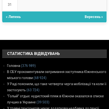
31
« Липень
Вересень »
СТАТИСТИКА ВІДВІДУВАНЬ
Головна
(376 989)
В СБУ прокоментували затримання заступника Южненського
міського голови
(68 924)
У Раді пояснили, що таке четверта черга мобілізації та коли її
застосують
(63 724)
“Голый” отдых: нудистский пляж в Южном оказался в списке
лучших в Украине
(39 503)
У травні пенсіонерів чекає додаткова надбавка до пенсії