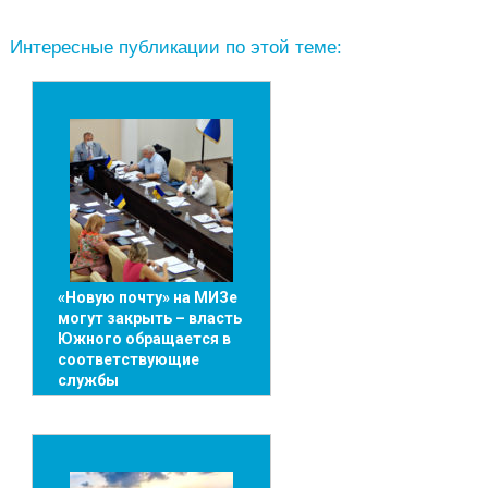
Интересные публикации по этой теме:
«Новую почту» на МИЗе
могут закрыть – власть
Южного обращается в
соответствующие
службы