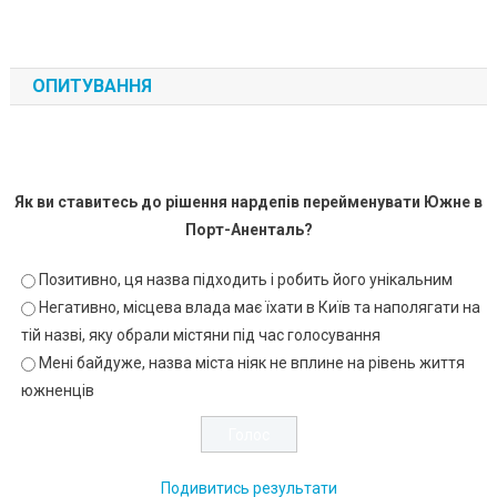
ОПИТУВАННЯ
Як ви ставитесь до рішення нардепів перейменувати Южне в
Порт-Аненталь?
Позитивно, ця назва підходить і робить його унікальним
Негативно, місцева влада має їхати в Київ та наполягати на
тій назві, яку обрали містяни під час голосування
Мені байдуже, назва міста ніяк не вплине на рівень життя
южненців
Подивитись результати