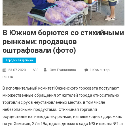
В Южном борются со стихийными
рынками: продавцов
оштрафовали (фото)
Городская хроника
До
23.07.2020
633
Юля Гринишина
1 Коментар
В
RU
UK
Южном
В исполнительный комитет Южненского горсовета поступают
Борются
множественные обращения от жителей города относительно
Со
торговли с рук в неустановленных местах, в том числе
Стихийны
Рынками:
небезопасными продуктами. Стихийная торговля
Продавц
осуществляется неподалеку рынков, на пешеходных дорожках
Оштрафо
по ул. Химиков, 27 и 19а, вдоль детского сада №3 и школы №1, а