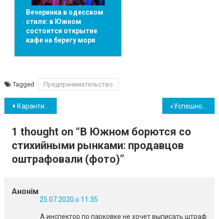
Вечеринка в одесском
стиле: в Южном
состоится открытие
кафе на берегу моря
Tagged
Предпринимательство
Навігація
Карантин в Украине продлили, а страну разделят на условные зоны в зависимости от эпидситуации
«Успешное развитие будущей Южненской громады абсолютно реально» – Кутателадзе
записів
1 thought on “
В Южном борются со
стихийными рынками: продавцов
оштрафовали (фото)
”
Анонім
25.07.2020 о 11:35
А инспектор по парковке не хочет выписать штраф