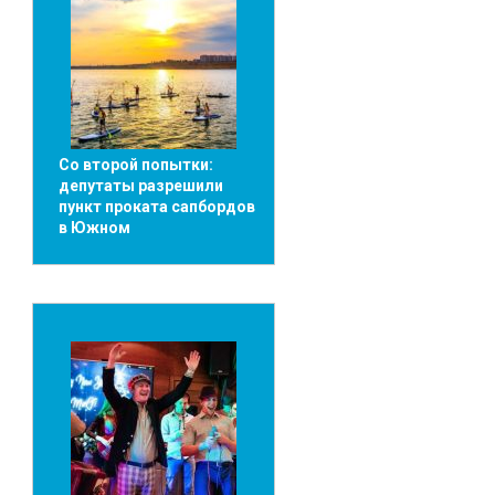
Со второй попытки:
депутаты разрешили
пункт проката сапбордов
в Южном