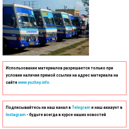
68_4915
Использование материалов разрешается только при
условии наличия прямой ссылки на адрес материала на
сайте
www.yuzhny.info.
Подписывайтесь на наш канал в
Telegram
и наш аккаунт в
Instagram
- будьте всегда в курсе наших новостей