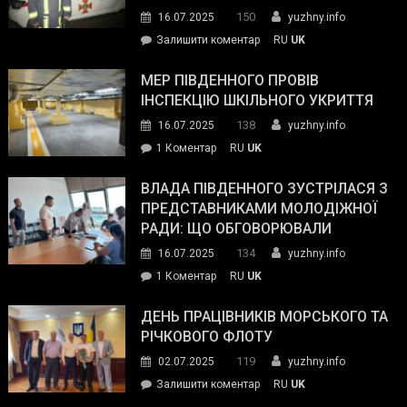
керівниками
150
16.07.2025
yuzhny.info
силових
on
Залишити коментар
RU
UK
та
Інспектор
антикорупційних
ДСНС
МЕР ПІВДЕННОГО ПРОВІВ
органів:
власноруч
ІНСПЕКЦІЮ ШКІЛЬНОГО УКРИТТЯ
«Наш
ліквідував
спільний
138
16.07.2025
yuzhny.info
пожежу
ворог
до
1 Коментар
RU
UK
у
—
Мер
Південному
російські
Південного
ВЛАДА ПІВДЕННОГО ЗУСТРІЛАСЯ З
окупанти.
провів
ПРЕДСТАВНИКАМИ МОЛОДІЖНОЇ
Маємо
інспекцію
РАДИ: ЩО ОБГОВОРЮВАЛИ
діяти
шкільного
134
16.07.2025
yuzhny.info
як
укриття
команда
до
1 Коментар
RU
UK
України»
Влада
Південного
ДЕНЬ ПРАЦІВНИКІВ МОРСЬКОГО ТА
зустрілася
РІЧКОВОГО ФЛОТУ
з
119
02.07.2025
yuzhny.info
представниками
on
Залишити коментар
RU
UK
молодіжної
День