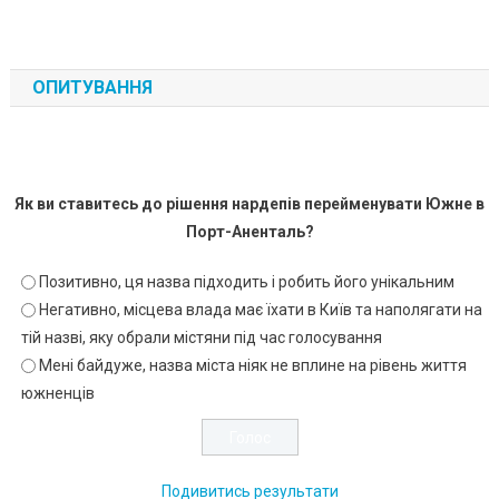
ОПИТУВАННЯ
Як ви ставитесь до рішення нардепів перейменувати Южне в
Порт-Аненталь?
Позитивно, ця назва підходить і робить його унікальним
Негативно, місцева влада має їхати в Київ та наполягати на
тій назві, яку обрали містяни під час голосування
Мені байдуже, назва міста ніяк не вплине на рівень життя
южненців
Подивитись результати