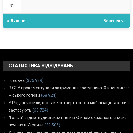
31
« Липень
Вересень »
СТАТИСТИКА ВІДВІДУВАНЬ
Головна
(376 989)
В СБУ прокоментували затримання заступника Южненського
міського голови
(68 924)
У Раді пояснили, що таке четверта черга мобілізації та коли її
застосують
(63 724)
“Голый” отдых: нудистский пляж в Южном оказался в списке
лучших в Украине
(39 505)
У травні пенсіонерів чекає додаткова надбавка до пенсії