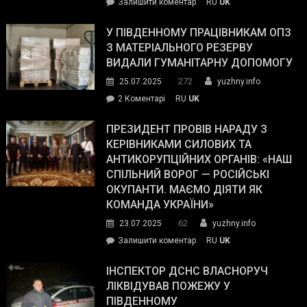
on
Залишити коментар
RU
UK
Зеленський
завойовує
У ПІВДЕННОМУ ПРАЦІВНИКАМ ОПЗ
симпатії
З МАТЕРІАЛЬНОГО РЕЗЕРВУ
виборців
ВИДАЛИ ГУМАНІТАРНУ ДОПОМОГУ
Трампа
272
25.07.2025
yuzhny.info
–
до
2 Коментарі
RU
UK
The
У
Wall
Південному
ПРЕЗИДЕНТ ПРОВІВ НАРАДУ З
Street
працівникам
КЕРІВНИКАМИ СИЛОВИХ ТА
Journal.
ОПЗ
АНТИКОРУПЦІЙНИХ ОРГАНІВ: «НАШ
з
СПІЛЬНИЙ ВОРОГ — РОСІЙСЬКІ
матеріального
ОКУПАНТИ. МАЄМО ДІЯТИ ЯК
резерву
КОМАНДА УКРАЇНИ»
видали
62
23.07.2025
yuzhny.info
гуманітарну
on
Залишити коментар
RU
UK
допомогу
Президент
провів
ІНСПЕКТОР ДСНС ВЛАСНОРУЧ
нараду
ЛІКВІДУВАВ ПОЖЕЖУ У
з
ПІВДЕННОМУ