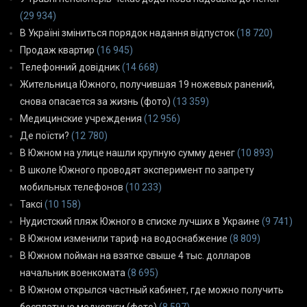
(29 934)
В Україні зміниться порядок надання відпусток
(18 720)
Продаж квартир
(16 945)
Телефонний довідник
(14 668)
Жительница Южного, получившая 19 ножевых ранений,
снова опасается за жизнь (фото)
(13 359)
Медицинские учреждения
(12 956)
Де поїсти?
(12 780)
В Южном на улице нашли крупную сумму денег
(10 893)
В школе Южного проводят эксперимент по запрету
мобильных телефонов
(10 233)
Таксі
(10 158)
Нудистский пляж Южного в списке лучших в Украине
(9 741)
В Южном изменили тариф на водоснабжение
(8 809)
В Южном пойман на взятке свыше 4 тыс. долларов
начальник военкомата
(8 695)
В Южном открылся частный кабинет, где можно получить
бесплатные медуслуги (фото)
(8 597)