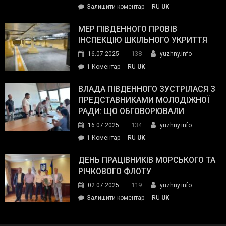
on
Залишити коментар
RU
UK
та
Інспектор
антикорупційних
ДСНС
МЕР ПІВДЕННОГО ПРОВІВ
органів:
власноруч
ІНСПЕКЦІЮ ШКІЛЬНОГО УКРИТТЯ
«Наш
ліквідував
спільний
138
16.07.2025
yuzhny.info
пожежу
ворог
до
1 Коментар
RU
UK
у
—
Мер
Південному
російські
Південного
ВЛАДА ПІВДЕННОГО ЗУСТРІЛАСЯ З
окупанти.
провів
ПРЕДСТАВНИКАМИ МОЛОДІЖНОЇ
Маємо
інспекцію
РАДИ: ЩО ОБГОВОРЮВАЛИ
діяти
шкільного
134
16.07.2025
yuzhny.info
як
укриття
команда
до
1 Коментар
RU
UK
України»
Влада
Південного
ДЕНЬ ПРАЦІВНИКІВ МОРСЬКОГО ТА
зустрілася
РІЧКОВОГО ФЛОТУ
з
119
02.07.2025
yuzhny.info
представниками
on
Залишити коментар
RU
UK
молодіжної
День
ради:
працівників
що