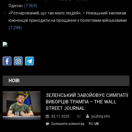
Одеса»
(7 969)
«Розчарований, що так мало людей», – Новацький закликав
южненців приходити на прощання з полеглими військовими
(7 298)
НОВІ
ЗЕЛЕНСЬКИЙ ЗАВОЙОВУЄ СИМПАТІЇ
ВИБОРЦІВ ТРАМПА – THE WALL
STREET JOURNAL.
53
02.11.2025
yuzhny.info
on
Залишити коментар
RU
UK
Зеленський