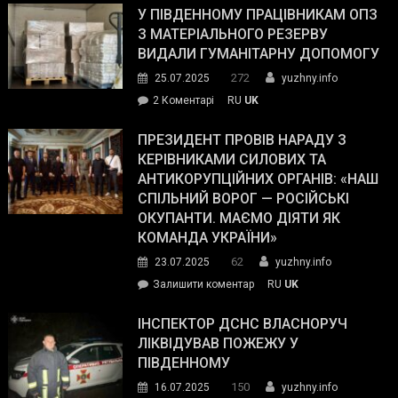
завойовує
У ПІВДЕННОМУ ПРАЦІВНИКАМ ОПЗ
симпатії
З МАТЕРІАЛЬНОГО РЕЗЕРВУ
виборців
ВИДАЛИ ГУМАНІТАРНУ ДОПОМОГУ
Трампа
272
25.07.2025
yuzhny.info
–
до
2 Коментарі
RU
UK
The
У
Wall
Південному
ПРЕЗИДЕНТ ПРОВІВ НАРАДУ З
Street
працівникам
КЕРІВНИКАМИ СИЛОВИХ ТА
Journal.
ОПЗ
АНТИКОРУПЦІЙНИХ ОРГАНІВ: «НАШ
з
СПІЛЬНИЙ ВОРОГ — РОСІЙСЬКІ
матеріального
ОКУПАНТИ. МАЄМО ДІЯТИ ЯК
резерву
КОМАНДА УКРАЇНИ»
видали
62
23.07.2025
yuzhny.info
гуманітарну
on
Залишити коментар
RU
UK
допомогу
Президент
провів
ІНСПЕКТОР ДСНС ВЛАСНОРУЧ
нараду
ЛІКВІДУВАВ ПОЖЕЖУ У
з
ПІВДЕННОМУ
керівниками
150
16.07.2025
yuzhny.info
силових