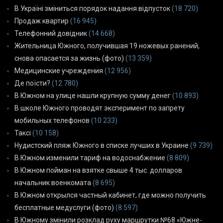
В Україні зміниться порядок надання відпусток
(18 720)
Продаж квартир
(16 945)
Телефонний довідник
(14 668)
Жительница Южного, получившая 19 ножевых ранений,
снова опасается за жизнь (фото)
(13 359)
Медицинские учреждения
(12 956)
Де поїсти?
(12 780)
В Южном на улице нашли крупную сумму денег
(10 893)
В школе Южного проводят эксперимент по запрету
мобильных телефонов
(10 233)
Таксі
(10 158)
Нудистский пляж Южного в списке лучших в Украине
(9 739)
В Южном изменили тариф на водоснабжение
(8 809)
В Южном пойман на взятке свыше 4 тыс. долларов
начальник военкомата
(8 695)
В Южном открылся частный кабинет, где можно получить
бесплатные медуслуги (фото)
(8 597)
В Южному змінили розклад руху маршрутки №68 «Южне-