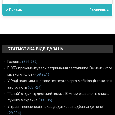
« Липень
Вересень »
СТАТИСТИКА ВІДВІДУВАНЬ
Головна
(376 989)
В СБУ прокоментували затримання заступника Южненського
міського голови
(68 924)
У Раді пояснили, що таке четверта черга мобілізації та коли її
застосують
(63 724)
“Голый” отдых: нудистский пляж в Южном оказался в списке
лучших в Украине
(39 505)
У травні пенсіонерів чекає додаткова надбавка до пенсії
(29 934)