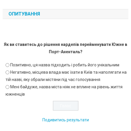
ОПИТУВАННЯ
Як ви ставитесь до рішення нардепів перейменувати Южне в
Порт-Аненталь?
Позитивно, ця назва підходить і робить його унікальним
Негативно, місцева влада має їхати в Київ та наполягати на
тій назві, яку обрали містяни під час голосування
Мені байдуже, назва міста ніяк не вплине на рівень життя
южненців
Подивитись результати