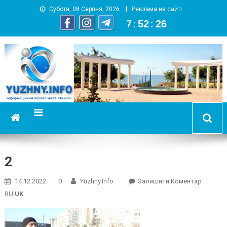
Субота, 08 Серпня, 2026
Реклама на сайті
7
:
52
:
27
YUZHNY.INFO
информационный портал города Южный
2
On
14.12.2022
0
Yuzhny.info
Залишити Коментар
2
RU
UK