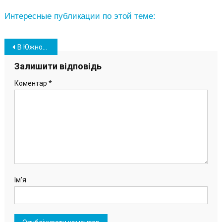
Интересные публикации по этой теме:
Навігація
В Южному вшанували пам’ять ліквідаторів наслідків аварії на ЧАЕС
записів
Залишити відповідь
Коментар
*
Ім'я