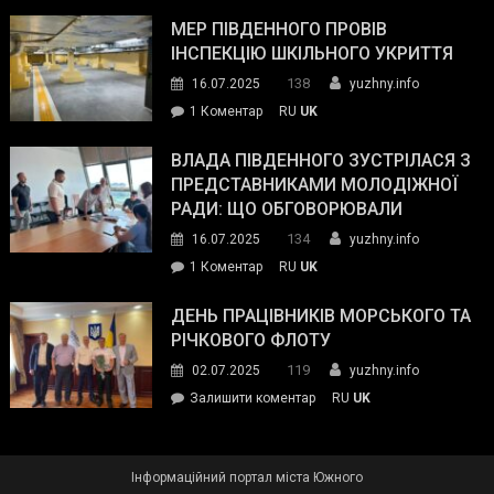
Інспектор
антикорупційних
ДСНС
МЕР ПІВДЕННОГО ПРОВІВ
органів:
власноруч
ІНСПЕКЦІЮ ШКІЛЬНОГО УКРИТТЯ
«Наш
ліквідував
спільний
138
16.07.2025
yuzhny.info
пожежу
ворог
до
1 Коментар
RU
UK
у
—
Мер
Південному
російські
Південного
ВЛАДА ПІВДЕННОГО ЗУСТРІЛАСЯ З
окупанти.
провів
ПРЕДСТАВНИКАМИ МОЛОДІЖНОЇ
Маємо
інспекцію
РАДИ: ЩО ОБГОВОРЮВАЛИ
діяти
шкільного
134
16.07.2025
yuzhny.info
як
укриття
команда
до
1 Коментар
RU
UK
України»
Влада
Південного
ДЕНЬ ПРАЦІВНИКІВ МОРСЬКОГО ТА
зустрілася
РІЧКОВОГО ФЛОТУ
з
119
02.07.2025
yuzhny.info
представниками
on
Залишити коментар
RU
UK
молодіжної
День
ради:
працівників
що
морського
обговорювали
Інформаційний портал міста Южного
та