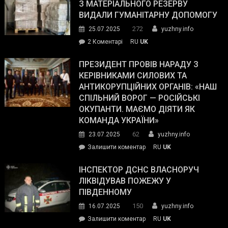
симпатії
З МАТЕРІАЛЬНОГО РЕЗЕРВУ
виборців
ВИДАЛИ ГУМАНІТАРНУ ДОПОМОГУ
Трампа
272
25.07.2025
yuzhny.info
–
до
2 Коментарі
RU
UK
The
У
Wall
Південному
ПРЕЗИДЕНТ ПРОВІВ НАРАДУ З
Street
працівникам
КЕРІВНИКАМИ СИЛОВИХ ТА
Journal.
ОПЗ
АНТИКОРУПЦІЙНИХ ОРГАНІВ: «НАШ
з
СПІЛЬНИЙ ВОРОГ — РОСІЙСЬКІ
матеріального
ОКУПАНТИ. МАЄМО ДІЯТИ ЯК
резерву
КОМАНДА УКРАЇНИ»
видали
62
23.07.2025
yuzhny.info
гуманітарну
on
Залишити коментар
RU
UK
допомогу
Президент
провів
ІНСПЕКТОР ДСНС ВЛАСНОРУЧ
нараду
ЛІКВІДУВАВ ПОЖЕЖУ У
з
ПІВДЕННОМУ
керівниками
150
16.07.2025
yuzhny.info
силових
on
Залишити коментар
RU
UK
та