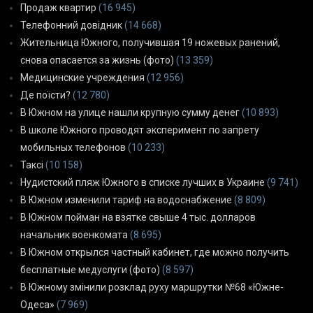
Продаж квартир
(16 945)
Телефонний довідник
(14 668)
Жительница Южного, получившая 19 ножевых ранений,
снова опасается за жизнь (фото)
(13 359)
Медицинские учреждения
(12 956)
Де поїсти?
(12 780)
В Южном на улице нашли крупную сумму денег
(10 893)
В школе Южного проводят эксперимент по запрету
мобильных телефонов
(10 233)
Таксі
(10 158)
Нудистский пляж Южного в списке лучших в Украине
(9 741)
В Южном изменили тариф на водоснабжение
(8 809)
В Южном пойман на взятке свыше 4 тыс. долларов
начальник военкомата
(8 695)
В Южном открылся частный кабинет, где можно получить
бесплатные медуслуги (фото)
(8 597)
В Южному змінили розклад руху маршрутки №68 «Южне-
Одеса»
(7 969)