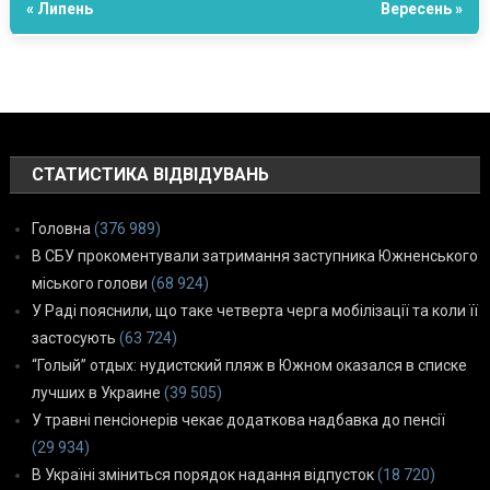
« Липень
Вересень »
СТАТИСТИКА ВІДВІДУВАНЬ
Головна
(376 989)
В СБУ прокоментували затримання заступника Южненського
міського голови
(68 924)
У Раді пояснили, що таке четверта черга мобілізації та коли її
застосують
(63 724)
“Голый” отдых: нудистский пляж в Южном оказался в списке
лучших в Украине
(39 505)
У травні пенсіонерів чекає додаткова надбавка до пенсії
(29 934)
В Україні зміниться порядок надання відпусток
(18 720)