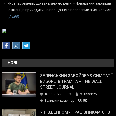
«Розчарований, що так мало людей», – Новацький закликав
южненців приходити на прощання з полеглими військовими
(7 298)
НОВІ
ЗЕЛЕНСЬКИЙ ЗАВОЙОВУЄ СИМПАТІЇ
ВИБОРЦІВ ТРАМПА – THE WALL
STREET JOURNAL.
53
02.11.2025
yuzhny.info
on
Залишити коментар
RU
UK
Зеленський
завойовує
У ПІВДЕННОМУ ПРАЦІВНИКАМ ОПЗ