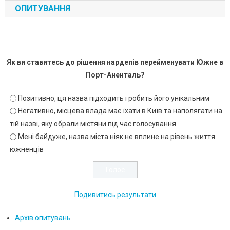
ОПИТУВАННЯ
Як ви ставитесь до рішення нардепів перейменувати Южне в
Порт-Аненталь?
Позитивно, ця назва підходить і робить його унікальним
Негативно, місцева влада має їхати в Київ та наполягати на
тій назві, яку обрали містяни під час голосування
Мені байдуже, назва міста ніяк не вплине на рівень життя
южненців
Подивитись результати
Архів опитувань