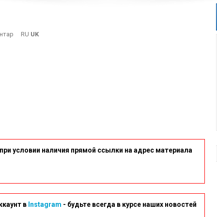
On
нтар
RU
UK
22
при условии наличия прямой ссылки на адрес материала
ккаунт в
Instagram
- будьте всегда в курсе наших новостей