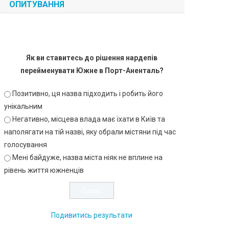
ОПИТУВАННЯ
Як ви ставитесь до рішення нардепів
перейменувати Южне в Порт-Аненталь?
Позитивно, ця назва підходить і робить його
унікальним
Негативно, місцева влада має їхати в Київ та
наполягати на тій назві, яку обрали містяни під час
голосування
Мені байдуже, назва міста ніяк не вплине на
рівень життя южненців
Подивитись результати