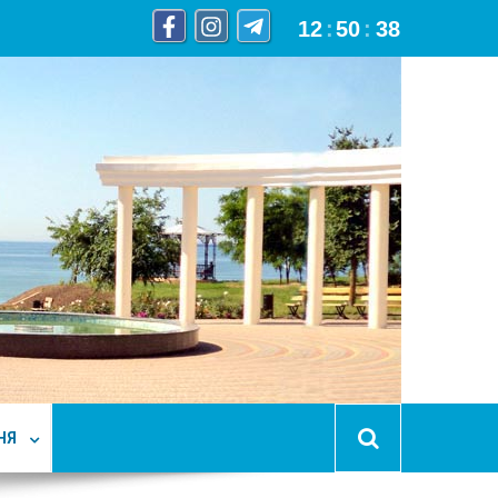
12
:
50
:
39
НЯ