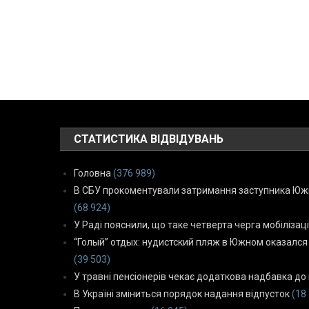
СТАТИСТИКА ВІДВІДУВАНЬ
Головна
(376 989)
В СБУ прокоментували затримання заступника Южн
(68 924)
У Раді пояснили, що таке четверта черга мобілізаці
“Голый” отдых: нудистский пляж в Южном оказался
(39 503)
У травні пенсіонерів чекає додаткова надбавка до 
В Україні зміниться порядок надання відпусток
(18