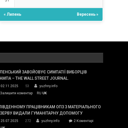
31
« Липень
Вересень »
ЛЕНСЬКИЙ ЗАВОЙОВУЄ СИМПАТІЇ ВИБОРЦІВ
АМПА – THE WALL STREET JOURNAL.
53
02.11.2025
yuzhny.info
on
Залишити коментар
RU
UK
Зеленський
завойовує
ПІВДЕННОМУ ПРАЦІВНИКАМ ОПЗ З МАТЕРІАЛЬНОГО
симпатії
ЕЗЕРВУ ВИДАЛИ ГУМАНІТАРНУ ДОПОМОГУ
виборців
272
до
25.07.2025
yuzhny.info
2 Коментарі
Трампа
У