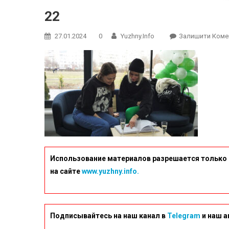
22
27.01.2024
0
Yuzhny.info
Залишити Коме
Использование материалов разрешается только 
на сайте
www.yuzhny.info.
Подписывайтесь на наш канал в
Telegram
и наш а