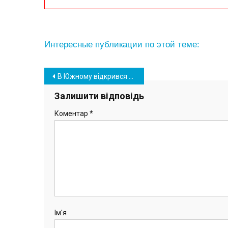
Интересные публикации по этой теме:
Навігація
В Южному відкрився офлайн-магазин корейської косметики NewSkin (фото)
записів
Залишити відповідь
Коментар
*
Ім'я