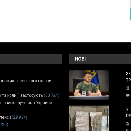
НОВІ
ЗЕ
ТР
енського міського голови
ї та коли її застосують
(63 724)
 в списке лучших в Украине
У 
Р
пенсії
(29 934)
 720)