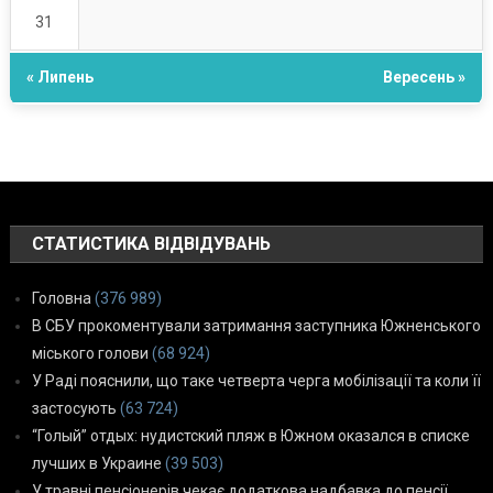
31
« Липень
Вересень »
СТАТИСТИКА ВІДВІДУВАНЬ
Головна
(376 989)
В СБУ прокоментували затримання заступника Южненського
міського голови
(68 924)
У Раді пояснили, що таке четверта черга мобілізації та коли її
застосують
(63 724)
“Голый” отдых: нудистский пляж в Южном оказался в списке
лучших в Украине
(39 503)
У травні пенсіонерів чекає додаткова надбавка до пенсії