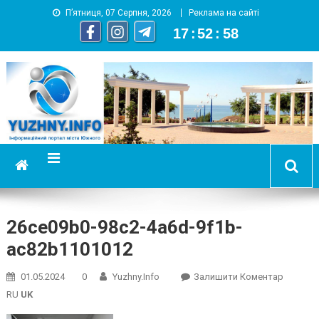
П’ятниця, 07 Серпня, 2026
Реклама на сайті
17
:
52
:
59
YUZHNY.INFO
информационный портал города Южный
26ce09b0-98c2-4a6d-9f1b-
ac82b1101012
On
01.05.2024
0
Yuzhny.info
Залишити Коментар
26ce09b
RU
UK
98c2-