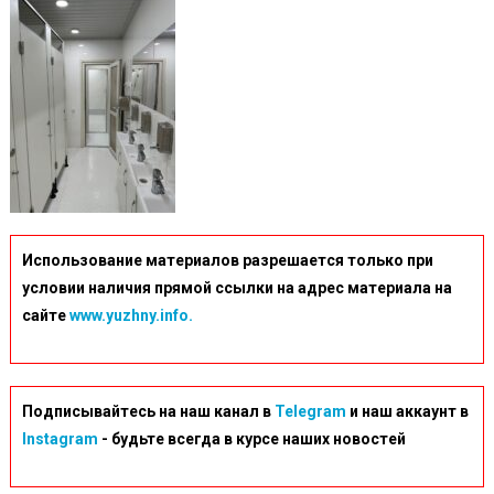
4a6d-
9f1b-
Ac82b11
Использование материалов разрешается только при
условии наличия прямой ссылки на адрес материала на
сайте
www.yuzhny.info.
Подписывайтесь на наш канал в
Telegram
и наш аккаунт в
Instagram
- будьте всегда в курсе наших новостей