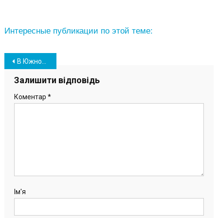
Интересные публикации по этой теме:
Навігація
В Южному відкрився “дзеркальний туалет”
записів
Залишити відповідь
Коментар
*
Ім'я