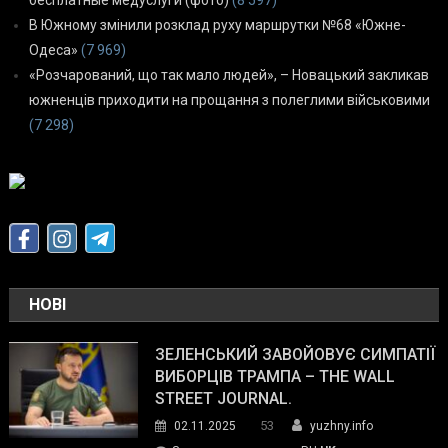
В Южному змінили розклад руху маршрутки №68 «Южне-
Одеса»
(7 969)
«Розчарований, що так мало людей», – Новацький закликав
южненців приходити на прощання з полеглими військовими
(7 298)
НОВІ
ЗЕЛЕНСЬКИЙ ЗАВОЙОВУЄ СИМПАТІЇ
ВИБОРЦІВ ТРАМПА – THE WALL
STREET JOURNAL.
53
02.11.2025
yuzhny.info