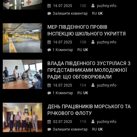
керівниками
150
16.07.2025
yuzhny.info
силових
on
Залишити коментар
RU
UK
та
Інспектор
антикорупційних
ДСНС
МЕР ПІВДЕННОГО ПРОВІВ
органів:
власноруч
ІНСПЕКЦІЮ ШКІЛЬНОГО УКРИТТЯ
«Наш
ліквідував
спільний
138
16.07.2025
yuzhny.info
пожежу
ворог
до
1 Коментар
RU
UK
у
—
Мер
Південному
російські
Південного
ВЛАДА ПІВДЕННОГО ЗУСТРІЛАСЯ З
окупанти.
провів
ПРЕДСТАВНИКАМИ МОЛОДІЖНОЇ
Маємо
інспекцію
РАДИ: ЩО ОБГОВОРЮВАЛИ
діяти
шкільного
134
16.07.2025
yuzhny.info
як
укриття
команда
до
1 Коментар
RU
UK
України»
Влада
Південного
ДЕНЬ ПРАЦІВНИКІВ МОРСЬКОГО ТА
зустрілася
РІЧКОВОГО ФЛОТУ
з
119
02.07.2025
yuzhny.info
представниками
on
Залишити коментар
RU
UK
молодіжної
День