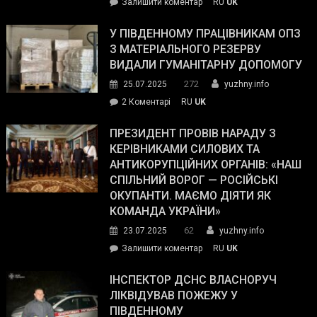
on
Залишити коментар
RU
UK
Зеленський
завойовує
У ПІВДЕННОМУ ПРАЦІВНИКАМ ОПЗ
симпатії
З МАТЕРІАЛЬНОГО РЕЗЕРВУ
виборців
ВИДАЛИ ГУМАНІТАРНУ ДОПОМОГУ
Трампа
272
25.07.2025
yuzhny.info
–
до
2 Коментарі
RU
UK
The
У
Wall
Південному
ПРЕЗИДЕНТ ПРОВІВ НАРАДУ З
Street
працівникам
КЕРІВНИКАМИ СИЛОВИХ ТА
Journal.
ОПЗ
АНТИКОРУПЦІЙНИХ ОРГАНІВ: «НАШ
з
СПІЛЬНИЙ ВОРОГ — РОСІЙСЬКІ
матеріального
ОКУПАНТИ. МАЄМО ДІЯТИ ЯК
резерву
КОМАНДА УКРАЇНИ»
видали
62
23.07.2025
yuzhny.info
гуманітарну
on
Залишити коментар
RU
UK
допомогу
Президент
провів
ІНСПЕКТОР ДСНС ВЛАСНОРУЧ
нараду
ЛІКВІДУВАВ ПОЖЕЖУ У
з
ПІВДЕННОМУ