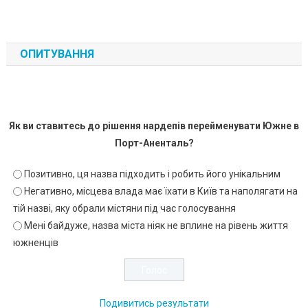
ОПИТУВАННЯ
Як ви ставитесь до рішення нардепів перейменувати Южне в
Порт-Аненталь?
Позитивно, ця назва підходить і робить його унікальним
Негативно, місцева влада має їхати в Київ та наполягати на
тій назві, яку обрали містяни під час голосування
Мені байдуже, назва міста ніяк не вплине на рівень життя
южненців
Подивитись результати