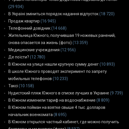
(29 934)
В Україні зміниться порядок надання відпусток
(18 720)
Продаж квартир
(16 945)
Телефонний довідник
(14 668)
Жительница Южного, получившая 19 ножевых ранений,
снова опасается за жизнь (фото)
(13 359)
Медицинские учреждения
(12 956)
Де поїсти?
(12 780)
В Южном на улице нашли крупную сумму денег
(10 893)
В школе Южного проводят эксперимент по запрету
мобильных телефонов
(10 233)
Таксі
(10 158)
Нудистский пляж Южного в списке лучших в Украине
(9 739)
В Южном изменили тариф на водоснабжение
(8 809)
В Южном пойман на взятке свыше 4 тыс. долларов
начальник военкомата
(8 695)
В Южном открылся частный кабинет, где можно получить
бесплатные медуслуги (фото)
(8 597)