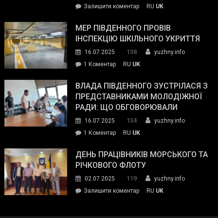
on
Залишити коментар
RU
UK
та
Інспектор
антикорупційних
ДСНС
МЕР ПІВДЕННОГО ПРОВІВ
органів:
власноруч
ІНСПЕКЦІЮ ШКІЛЬНОГО УКРИТТЯ
«Наш
ліквідував
спільний
138
16.07.2025
yuzhny.info
пожежу
ворог
до
1 Коментар
RU
UK
у
—
Мер
Південному
російські
Південного
ВЛАДА ПІВДЕННОГО ЗУСТРІЛАСЯ З
окупанти.
провів
ПРЕДСТАВНИКАМИ МОЛОДІЖНОЇ
Маємо
інспекцію
РАДИ: ЩО ОБГОВОРЮВАЛИ
діяти
шкільного
134
16.07.2025
yuzhny.info
як
укриття
команда
до
1 Коментар
RU
UK
України»
Влада
Південного
ДЕНЬ ПРАЦІВНИКІВ МОРСЬКОГО ТА
зустрілася
РІЧКОВОГО ФЛОТУ
з
119
02.07.2025
yuzhny.info
представниками
on
Залишити коментар
RU
UK
молодіжної
День
ради:
працівників
що