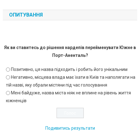
ОПИТУВАННЯ
Як ви ставитесь до рішення нардепів перейменувати Южне в
Порт-Аненталь?
Позитивно, ця назва підходить і робить його унікальним
Негативно, місцева влада має їхати в Київ та наполягати на
тій назві, яку обрали містяни під час голосування
Мені байдуже, назва міста ніяк не вплине на рівень життя
южненців
Подивитись результати