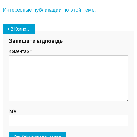
Интересные публикации по этой теме:
Навігація
В Южному цьогоріч рекордна кількість стипендіатів: відбулась церемонія нагородження (фото)
записів
Залишити відповідь
Коментар
*
Ім'я