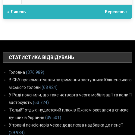
« Липень
Вересень »
СТАТИСТИКА ВІДВІДУВАНЬ
Головна
(376 989)
В СБУ прокоментували затримання заступника Южненського
міського голови
(68 924)
У Раді пояснили, що таке четверта черга мобілізації та коли її
застосують
(63 724)
“Голый” отдых: нудистский пляж в Южном оказался в списке
лучших в Украине
(39 501)
У травні пенсіонерів чекає додаткова надбавка до пенсії
(29 934)