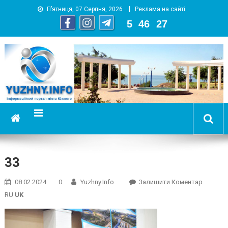
П’ятниця, 07 Серпня, 2026
Реклама на сайті
5
:
46
:
28
YUZHNY.INFO
информационный портал города Южный
33
On
08.02.2024
0
Yuzhny.info
Залишити Коментар
33
RU
UK