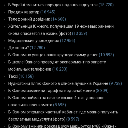
В Україні зміниться порядок надання відпусток
(18 720)
Продаж квартир
(16 945)
Телефонний довідник
(14 668)
Жительница Южного, получившая 19 ножевых ранений,
снова опасается за жизнь (фото)
(13 359)
Медицинские учреждения
(12 956)
Де поїсти?
(12 780)
В Южном на улице нашли крупную сумму денег
(10 893)
В школе Южного проводят эксперимент по запрету
мобильных телефонов
(10 233)
Таксі
(10 158)
Нудистский пляж Южного в списке лучших в Украине
(9 738)
В Южном изменили тариф на водоснабжение
(8 809)
В Южном пойман на взятке свыше 4 тыс. долларов
начальник военкомата
(8 695)
В Южном открылся частный кабинет, где можно получить
бесплатные медуслуги (фото)
(8 597)
В Южному змінили розклад руху маршрутки №68 «Южне-