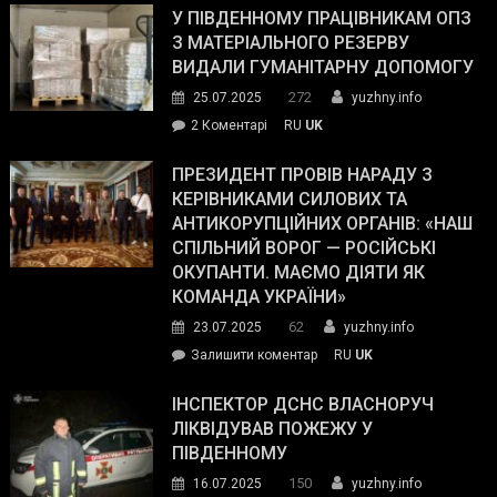
завойовує
У ПІВДЕННОМУ ПРАЦІВНИКАМ ОПЗ
симпатії
З МАТЕРІАЛЬНОГО РЕЗЕРВУ
виборців
ВИДАЛИ ГУМАНІТАРНУ ДОПОМОГУ
Трампа
272
25.07.2025
yuzhny.info
–
до
2 Коментарі
RU
UK
The
У
Wall
Південному
ПРЕЗИДЕНТ ПРОВІВ НАРАДУ З
Street
працівникам
КЕРІВНИКАМИ СИЛОВИХ ТА
Journal.
ОПЗ
АНТИКОРУПЦІЙНИХ ОРГАНІВ: «НАШ
з
СПІЛЬНИЙ ВОРОГ — РОСІЙСЬКІ
матеріального
ОКУПАНТИ. МАЄМО ДІЯТИ ЯК
резерву
КОМАНДА УКРАЇНИ»
видали
62
23.07.2025
yuzhny.info
гуманітарну
on
Залишити коментар
RU
UK
допомогу
Президент
провів
ІНСПЕКТОР ДСНС ВЛАСНОРУЧ
нараду
ЛІКВІДУВАВ ПОЖЕЖУ У
з
ПІВДЕННОМУ
керівниками
150
16.07.2025
yuzhny.info
силових