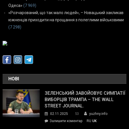
Одеса»
(7 969)
«Розчарований, що так мало людей», – Новацький закликав
южненців приходити на прощання з полеглими військовими
(7 298)
НОВІ
ЗЕЛЕНСЬКИЙ ЗАВОЙОВУЄ СИМПАТІЇ
ВИБОРЦІВ ТРАМПА – THE WALL
STREET JOURNAL.
53
02.11.2025
yuzhny.info
on
Залишити коментар
RU
UK
Зеленський