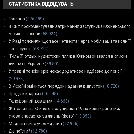
СТАТИСТИКА ВІДВІДУВАНЬ
Головна
(376 989)
В СБУ прокоментували затримання заступника Южненського
міського голови
(68 924)
У Раді пояснили, що таке четверта черга мобілізації та коли її
застосують
(63 724)
“Голый” отдых: нудистский пляж в Южном оказался в списке
лучших в Украине
(39 501)
У травні пенсіонерів чекає додаткова надбавка до пенсії
(29 934)
В Україні зміниться порядок надання відпусток
(18 720)
Продаж квартир
(16 945)
Телефонний довідник
(14 668)
Жительница Южного, получившая 19 ножевых ранений,
снова опасается за жизнь (фото)
(13 359)
Медицинские учреждения
(12 956)
Де поїсти?
(12 780)