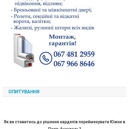
ОПИТУВАННЯ
Як ви ставитесь до рішення нардепів перейменувати Южне в
Порт-Аненталь?