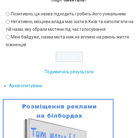
Позитивно, ця назва підходить і робить його унікальним
Негативно, місцева влада має їхати в Київ та наполягати на
тій назві, яку обрали містяни під час голосування
Мені байдуже, назва міста ніяк не вплине на рівень життя
южненців
Подивитись результати
Архів опитувань