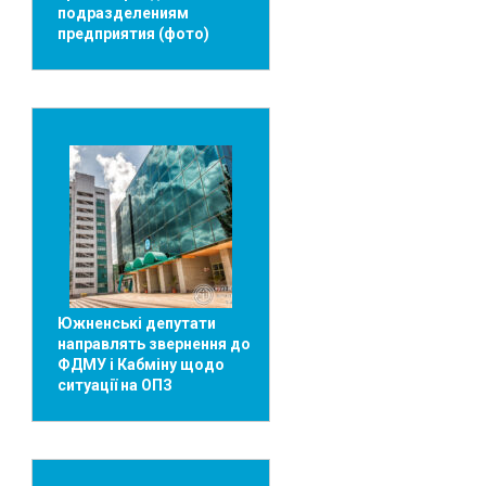
подразделениям
предприятия (фото)
Южненські депутати
направлять звернення до
ФДМУ і Кабміну щодо
ситуації на ОПЗ