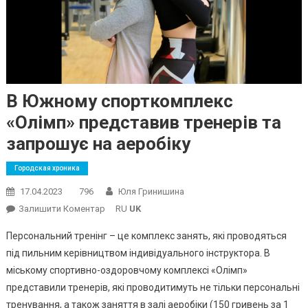
В Южному спорткомплекс
«Олімп» представив тренерів та
запрошує на аеробіку
Городская хроника
17.04.2023
796
Юля Гринишина
On
Залишити Коментар
RU
UK
В
Персональний тренінг – це комплекс занять, які проводяться
Южному
під пильним керівництвом індивідуального інструктора. В
Спорткомплекс
міському спортивно-оздоровчому комплексі «Олімп»
«Олімп»
представили тренерів, які проводитимуть не тільки персональні
Представив
Тренерів
тренування, а також заняття в залі аеробіки (150 гривень за 1