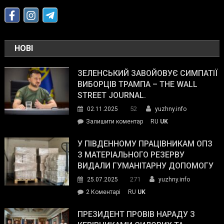
НОВІ
ЗЕЛЕНСЬКИЙ ЗАВОЙОВУЄ СИМПАТІЇ
ВИБОРЦІВ ТРАМПА – THE WALL
STREET JOURNAL.
52
02.11.2025
yuzhny.info
on
Залишити коментар
RU
UK
Зеленський
завойовує
У ПІВДЕННОМУ ПРАЦІВНИКАМ ОПЗ
симпатії
З МАТЕРІАЛЬНОГО РЕЗЕРВУ
виборців
ВИДАЛИ ГУМАНІТАРНУ ДОПОМОГУ
Трампа
271
25.07.2025
yuzhny.info
–
до
2 Коментарі
RU
UK
The
У
Wall
Південному
ПРЕЗИДЕНТ ПРОВІВ НАРАДУ З
Street
працівникам