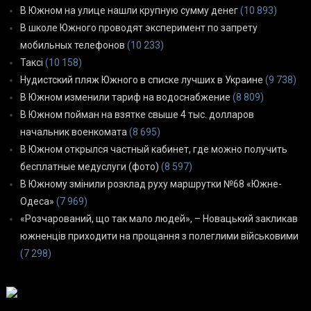
В Южном на улице нашли крупную сумму денег
(10 893)
В школе Южного проводят эксперимент по запрету
мобильных телефонов
(10 233)
Таксі
(10 158)
Нудистский пляж Южного в списке лучших в Украине
(9 738)
В Южном изменили тариф на водоснабжение
(8 809)
В Южном пойман на взятке свыше 4 тыс. долларов
начальник военкомата
(8 695)
В Южном открылся частный кабинет, где можно получить
бесплатные медуслуги (фото)
(8 597)
В Южному змінили розклад руху маршрутки №68 «Южне-
Одеса»
(7 969)
«Розчарований, що так мало людей», – Новацький закликав
южненців приходити на прощання з полеглими військовими
(7 298)