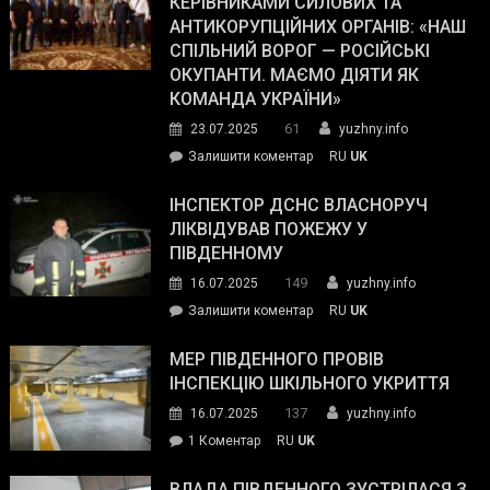
КЕРІВНИКАМИ СИЛОВИХ ТА
Journal.
ОПЗ
АНТИКОРУПЦІЙНИХ ОРГАНІВ: «НАШ
з
СПІЛЬНИЙ ВОРОГ — РОСІЙСЬКІ
матеріального
ОКУПАНТИ. МАЄМО ДІЯТИ ЯК
резерву
КОМАНДА УКРАЇНИ»
видали
61
23.07.2025
yuzhny.info
гуманітарну
on
Залишити коментар
RU
UK
допомогу
Президент
провів
ІНСПЕКТОР ДСНС ВЛАСНОРУЧ
нараду
ЛІКВІДУВАВ ПОЖЕЖУ У
з
ПІВДЕННОМУ
керівниками
149
16.07.2025
yuzhny.info
силових
on
Залишити коментар
RU
UK
та
Інспектор
антикорупційних
ДСНС
МЕР ПІВДЕННОГО ПРОВІВ
органів:
власноруч
ІНСПЕКЦІЮ ШКІЛЬНОГО УКРИТТЯ
«Наш
ліквідував
спільний
137
16.07.2025
yuzhny.info
пожежу
ворог
до
1 Коментар
RU
UK
у
—
Мер
Південному
російські
Південного
ВЛАДА ПІВДЕННОГО ЗУСТРІЛАСЯ З