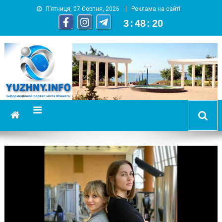
П’ятниця, 07 Серпня, 2026
Реклама на сайті
3
:
48
:
21
YUZHNY.INFO
информационный портал города Южный