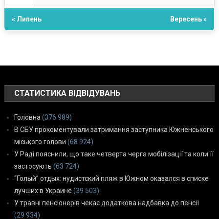
« Липень
Вересень »
СТАТИСТИКА ВІДВІДУВАНЬ
Головна
(376 989)
В СБУ прокоментували затримання заступника Южненського
міського голови
(68 924)
У Раді пояснили, що таке четверта черга мобілізації та коли її
застосують
(63 724)
“Голый” отдых: нудистский пляж в Южном оказался в списке
лучших в Украине
(39 503)
У травні пенсіонерів чекає додаткова надбавка до пенсії
(29 934)