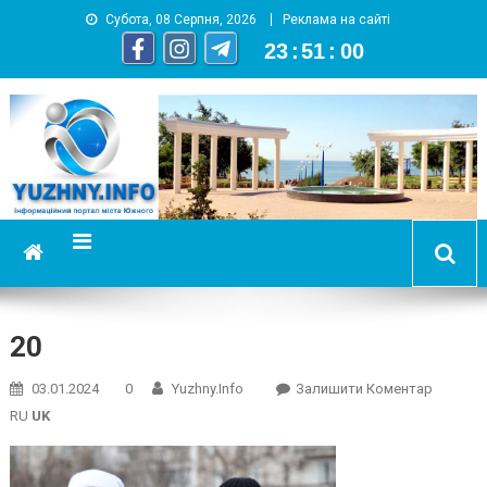
Субота, 08 Серпня, 2026
Реклама на сайті
23
:
51
:
00
YUZHNY.INFO
информационный портал города Южный
20
On
03.01.2024
0
Yuzhny.info
Залишити Коментар
20
RU
UK