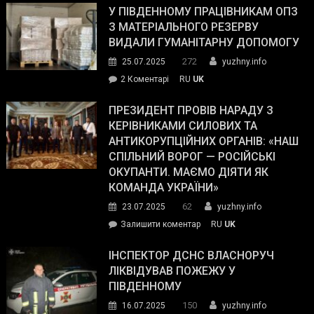
завойовує
У ПІВДЕННОМУ ПРАЦІВНИКАМ ОПЗ
симпатії
З МАТЕРІАЛЬНОГО РЕЗЕРВУ
виборців
ВИДАЛИ ГУМАНІТАРНУ ДОПОМОГУ
Трампа
272
25.07.2025
yuzhny.info
–
до
2 Коментарі
RU
UK
The
У
Wall
Південному
ПРЕЗИДЕНТ ПРОВІВ НАРАДУ З
Street
працівникам
КЕРІВНИКАМИ СИЛОВИХ ТА
Journal.
ОПЗ
АНТИКОРУПЦІЙНИХ ОРГАНІВ: «НАШ
з
СПІЛЬНИЙ ВОРОГ — РОСІЙСЬКІ
матеріального
ОКУПАНТИ. МАЄМО ДІЯТИ ЯК
резерву
КОМАНДА УКРАЇНИ»
видали
62
23.07.2025
yuzhny.info
гуманітарну
on
Залишити коментар
RU
UK
допомогу
Президент
провів
ІНСПЕКТОР ДСНС ВЛАСНОРУЧ
нараду
ЛІКВІДУВАВ ПОЖЕЖУ У
з
ПІВДЕННОМУ
керівниками
150
16.07.2025
yuzhny.info
силових