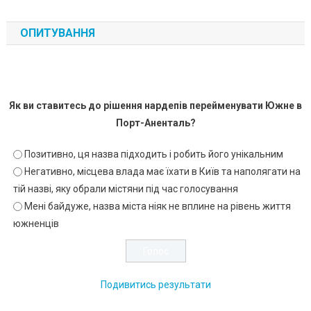
ОПИТУВАННЯ
Як ви ставитесь до рішення нардепів перейменувати Южне в
Порт-Аненталь?
Позитивно, ця назва підходить і робить його унікальним
Негативно, місцева влада має їхати в Київ та наполягати на
тій назві, яку обрали містяни під час голосування
Мені байдуже, назва міста ніяк не вплине на рівень життя
южненців
Подивитись результати