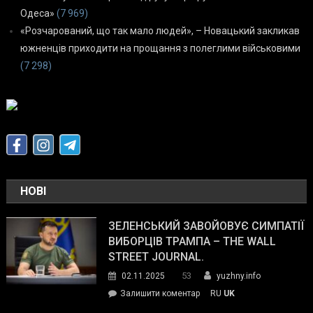
Одеса»
(7 969)
«Розчарований, що так мало людей», – Новацький закликав
южненців приходити на прощання з полеглими військовими
(7 298)
НОВІ
ЗЕЛЕНСЬКИЙ ЗАВОЙОВУЄ СИМПАТІЇ
ВИБОРЦІВ ТРАМПА – THE WALL
STREET JOURNAL.
53
02.11.2025
yuzhny.info
on
Залишити коментар
RU
UK
Зеленський