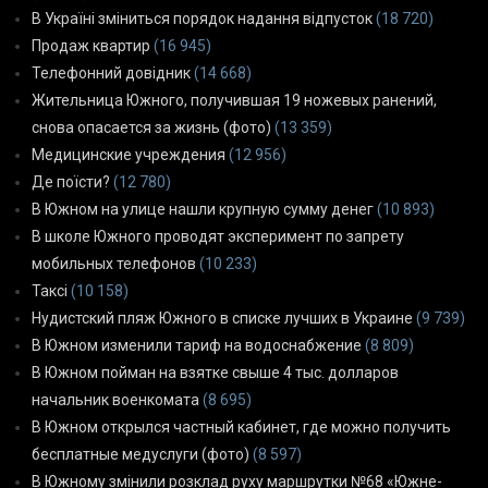
В Україні зміниться порядок надання відпусток
(18 720)
Продаж квартир
(16 945)
Телефонний довідник
(14 668)
Жительница Южного, получившая 19 ножевых ранений,
снова опасается за жизнь (фото)
(13 359)
Медицинские учреждения
(12 956)
Де поїсти?
(12 780)
В Южном на улице нашли крупную сумму денег
(10 893)
В школе Южного проводят эксперимент по запрету
мобильных телефонов
(10 233)
Таксі
(10 158)
Нудистский пляж Южного в списке лучших в Украине
(9 739)
В Южном изменили тариф на водоснабжение
(8 809)
В Южном пойман на взятке свыше 4 тыс. долларов
начальник военкомата
(8 695)
В Южном открылся частный кабинет, где можно получить
бесплатные медуслуги (фото)
(8 597)
В Южному змінили розклад руху маршрутки №68 «Южне-