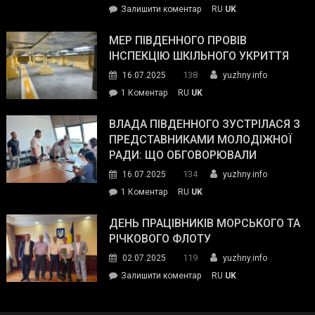
on
Залишити коментар
RU
UK
та
Інспектор
антикорупційних
ДСНС
МЕР ПІВДЕННОГО ПРОВІВ
органів:
власноруч
ІНСПЕКЦІЮ ШКІЛЬНОГО УКРИТТЯ
«Наш
ліквідував
спільний
138
16.07.2025
yuzhny.info
пожежу
ворог
до
1 Коментар
RU
UK
у
—
Мер
Південному
російські
Південного
ВЛАДА ПІВДЕННОГО ЗУСТРІЛАСЯ З
окупанти.
провів
ПРЕДСТАВНИКАМИ МОЛОДІЖНОЇ
Маємо
інспекцію
РАДИ: ЩО ОБГОВОРЮВАЛИ
діяти
шкільного
134
16.07.2025
yuzhny.info
як
укриття
команда
до
1 Коментар
RU
UK
України»
Влада
Південного
ДЕНЬ ПРАЦІВНИКІВ МОРСЬКОГО ТА
зустрілася
РІЧКОВОГО ФЛОТУ
з
119
02.07.2025
yuzhny.info
представниками
on
Залишити коментар
RU
UK
молодіжної
День
ради:
працівників
що