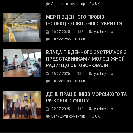
on
Залишити коментар
RU
UK
та
Інспектор
антикорупційних
ДСНС
МЕР ПІВДЕННОГО ПРОВІВ
органів:
власноруч
ІНСПЕКЦІЮ ШКІЛЬНОГО УКРИТТЯ
«Наш
ліквідував
спільний
138
16.07.2025
yuzhny.info
пожежу
ворог
до
1 Коментар
RU
UK
у
—
Мер
Південному
російські
Південного
ВЛАДА ПІВДЕННОГО ЗУСТРІЛАСЯ З
окупанти.
провів
ПРЕДСТАВНИКАМИ МОЛОДІЖНОЇ
Маємо
інспекцію
РАДИ: ЩО ОБГОВОРЮВАЛИ
діяти
шкільного
134
16.07.2025
yuzhny.info
як
укриття
команда
до
1 Коментар
RU
UK
України»
Влада
Південного
ДЕНЬ ПРАЦІВНИКІВ МОРСЬКОГО ТА
зустрілася
РІЧКОВОГО ФЛОТУ
з
119
02.07.2025
yuzhny.info
представниками
on
Залишити коментар
RU
UK
молодіжної
День
ради:
працівників
що