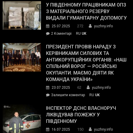
завойовує
У ПІВДЕННОМУ ПРАЦІВНИКАМ ОПЗ
симпатії
З МАТЕРІАЛЬНОГО РЕЗЕРВУ
виборців
ВИДАЛИ ГУМАНІТАРНУ ДОПОМОГУ
Трампа
272
25.07.2025
yuzhny.info
–
до
2 Коментарі
RU
UK
The
У
Wall
Південному
ПРЕЗИДЕНТ ПРОВІВ НАРАДУ З
Street
працівникам
КЕРІВНИКАМИ СИЛОВИХ ТА
Journal.
ОПЗ
АНТИКОРУПЦІЙНИХ ОРГАНІВ: «НАШ
з
СПІЛЬНИЙ ВОРОГ — РОСІЙСЬКІ
матеріального
ОКУПАНТИ. МАЄМО ДІЯТИ ЯК
резерву
КОМАНДА УКРАЇНИ»
видали
62
23.07.2025
yuzhny.info
гуманітарну
on
Залишити коментар
RU
UK
допомогу
Президент
провів
ІНСПЕКТОР ДСНС ВЛАСНОРУЧ
нараду
ЛІКВІДУВАВ ПОЖЕЖУ У
з
ПІВДЕННОМУ
керівниками
150
16.07.2025
yuzhny.info
силових