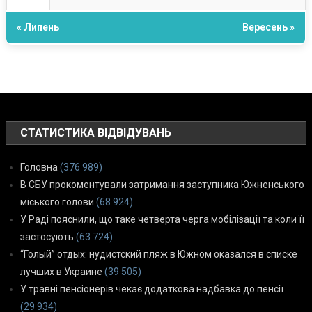
« Липень
Вересень »
СТАТИСТИКА ВІДВІДУВАНЬ
Головна
(376 989)
В СБУ прокоментували затримання заступника Южненського
міського голови
(68 924)
У Раді пояснили, що таке четверта черга мобілізації та коли її
застосують
(63 724)
“Голый” отдых: нудистский пляж в Южном оказался в списке
лучших в Украине
(39 505)
У травні пенсіонерів чекає додаткова надбавка до пенсії
(29 934)