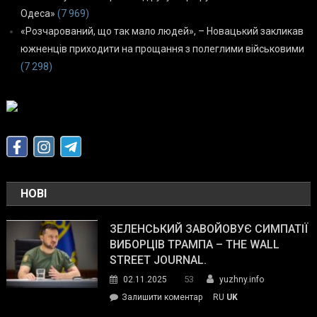
Одеса»
(7 969)
«Розчарований, що так мало людей», – Новацький закликав
южненців приходити на прощання з полеглими військовими
(7 298)
НОВІ
ЗЕЛЕНСЬКИЙ ЗАВОЙОВУЄ СИМПАТІЇ
ВИБОРЦІВ ТРАМПА – THE WALL
STREET JOURNAL.
53
02.11.2025
yuzhny.info
on
Залишити коментар
RU
UK
Зеленський