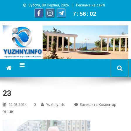
Субота, 08 Серпня, 2026
Реклама на сайті
7
:
56
:
03
YUZHNY.INFO
информационный портал города Южный
23
On
12.03.2024
0
Yuzhny.info
Залишити Коментар
23
RU
UK