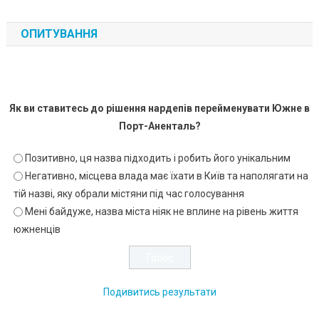
ОПИТУВАННЯ
Як ви ставитесь до рішення нардепів перейменувати Южне в
Порт-Аненталь?
Позитивно, ця назва підходить і робить його унікальним
Негативно, місцева влада має їхати в Київ та наполягати на
тій назві, яку обрали містяни під час голосування
Мені байдуже, назва міста ніяк не вплине на рівень життя
южненців
Подивитись результати