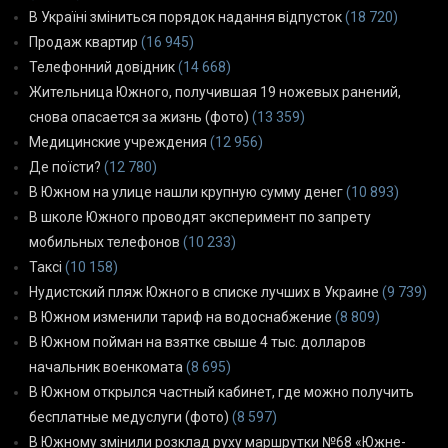
В Україні зміниться порядок надання відпусток
(18 720)
Продаж квартир
(16 945)
Телефонний довідник
(14 668)
Жительница Южного, получившая 19 ножевых ранений,
снова опасается за жизнь (фото)
(13 359)
Медицинские учреждения
(12 956)
Де поїсти?
(12 780)
В Южном на улице нашли крупную сумму денег
(10 893)
В школе Южного проводят эксперимент по запрету
мобильных телефонов
(10 233)
Таксі
(10 158)
Нудистский пляж Южного в списке лучших в Украине
(9 739)
В Южном изменили тариф на водоснабжение
(8 809)
В Южном пойман на взятке свыше 4 тыс. долларов
начальник военкомата
(8 695)
В Южном открылся частный кабинет, где можно получить
бесплатные медуслуги (фото)
(8 597)
В Южному змінили розклад руху маршрутки №68 «Южне-