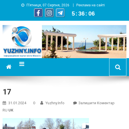
П’ятниця, 07 Серпня, 2026
Реклама на сайті
5
:
36
:
07
YUZHNY.INFO
информационный портал города Южный
17
On
31.01.2024
0
Yuzhny.info
Залишити Коментар
17
RU
UK