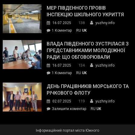
Інспектор
антикорупційних
ДСНС
МЕР ПІВДЕННОГО ПРОВІВ
органів:
власноруч
ІНСПЕКЦІЮ ШКІЛЬНОГО УКРИТТЯ
«Наш
ліквідував
спільний
138
16.07.2025
yuzhny.info
пожежу
ворог
до
1 Коментар
RU
UK
у
—
Мер
Південному
російські
Південного
ВЛАДА ПІВДЕННОГО ЗУСТРІЛАСЯ З
окупанти.
провів
ПРЕДСТАВНИКАМИ МОЛОДІЖНОЇ
Маємо
інспекцію
РАДИ: ЩО ОБГОВОРЮВАЛИ
діяти
шкільного
134
16.07.2025
yuzhny.info
як
укриття
команда
до
1 Коментар
RU
UK
України»
Влада
Південного
ДЕНЬ ПРАЦІВНИКІВ МОРСЬКОГО ТА
зустрілася
РІЧКОВОГО ФЛОТУ
з
119
02.07.2025
yuzhny.info
представниками
on
Залишити коментар
RU
UK
молодіжної
День
ради:
працівників
що
морського
обговорювали
Інформаційний портал міста Южного
та