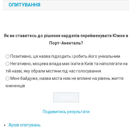
ОПИТУВАННЯ
Як ви ставитесь до рішення нардепів перейменувати Южне в
Порт-Аненталь?
Позитивно, ця назва підходить і робить його унікальним
Негативно, місцева влада має їхати в Київ та наполягати на
тій назві, яку обрали містяни під час голосування
Мені байдуже, назва міста ніяк не вплине на рівень життя
южненців
Подивитись результати
Архів опитувань