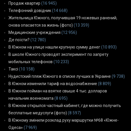
Продаж квартир
(16 945)
Телефонний довідник
(14 668)
Жительница Южного, получившая 19 ножевых ранений,
снова опасается за жизнь (фото)
(13 359)
Медицинские учреждения
(12 956)
Де поїсти?
(12 780)
В Южном на улице нашли крупную сумму денег
(10 893)
В школе Южного проводят эксперимент по запрету
мобильных телефонов
(10 233)
Таксі
(10 158)
Нудистский пляж Южного в списке лучших в Украине
(9 738)
В Южном изменили тариф на водоснабжение
(8 809)
В Южном пойман на взятке свыше 4 тыс. долларов
начальник военкомата
(8 695)
В Южном открылся частный кабинет, где можно получить
бесплатные медуслуги (фото)
(8 597)
В Южному змінили розклад руху маршрутки №68 «Южне-
Одеса»
(7 969)