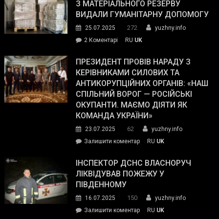
симпатії
З МАТЕРІАЛЬНОГО РЕЗЕРВУ
виборців
ВИДАЛИ ГУМАНІТАРНУ ДОПОМОГУ
Трампа
272
25.07.2025
yuzhny.info
–
до
2 Коментарі
RU
UK
The
У
Wall
Південному
ПРЕЗИДЕНТ ПРОВІВ НАРАДУ З
Street
працівникам
КЕРІВНИКАМИ СИЛОВИХ ТА
Journal.
ОПЗ
АНТИКОРУПЦІЙНИХ ОРГАНІВ: «НАШ
з
СПІЛЬНИЙ ВОРОГ — РОСІЙСЬКІ
матеріального
ОКУПАНТИ. МАЄМО ДІЯТИ ЯК
резерву
КОМАНДА УКРАЇНИ»
видали
62
23.07.2025
yuzhny.info
гуманітарну
on
Залишити коментар
RU
UK
допомогу
Президент
провів
ІНСПЕКТОР ДСНС ВЛАСНОРУЧ
нараду
ЛІКВІДУВАВ ПОЖЕЖУ У
з
ПІВДЕННОМУ
керівниками
150
16.07.2025
yuzhny.info
силових
on
Залишити коментар
RU
UK
та