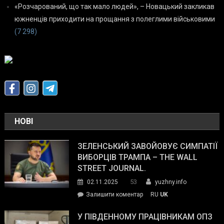
«Розчарований, що так мало людей», – Новацький закликав
южненців приходити на прощання з полеглими військовими
(7 298)
НОВІ
ЗЕЛЕНСЬКИЙ ЗАВОЙОВУЄ СИМПАТІЇ
ВИБОРЦІВ ТРАМПА – THE WALL
STREET JOURNAL.
53
02.11.2025
yuzhny.info
on
Залишити коментар
RU
UK
Зеленський
завойовує
У ПІВДЕННОМУ ПРАЦІВНИКАМ ОПЗ