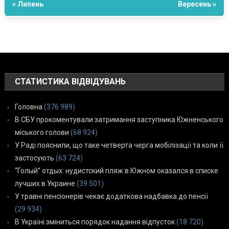
« Липень
Вересень »
СТАТИСТИКА ВІДВІДУВАНЬ
Головна
(376 989)
В СБУ прокоментували затримання заступника Южненського
міського голови
(68 924)
У Раді пояснили, що таке четверта черга мобілізації та коли її
застосують
(63 724)
“Голый” отдых: нудистский пляж в Южном оказался в списке
лучших в Украине
(39 501)
У травні пенсіонерів чекає додаткова надбавка до пенсії
(29 934)
В Україні зміниться порядок надання відпусток
(18 720)