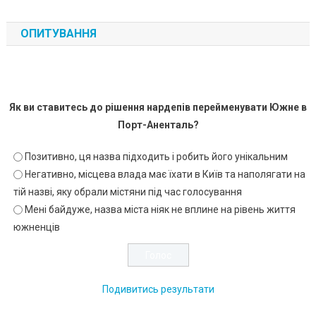
ОПИТУВАННЯ
Як ви ставитесь до рішення нардепів перейменувати Южне в
Порт-Аненталь?
Позитивно, ця назва підходить і робить його унікальним
Негативно, місцева влада має їхати в Київ та наполягати на
тій назві, яку обрали містяни під час голосування
Мені байдуже, назва міста ніяк не вплине на рівень життя
южненців
Подивитись результати