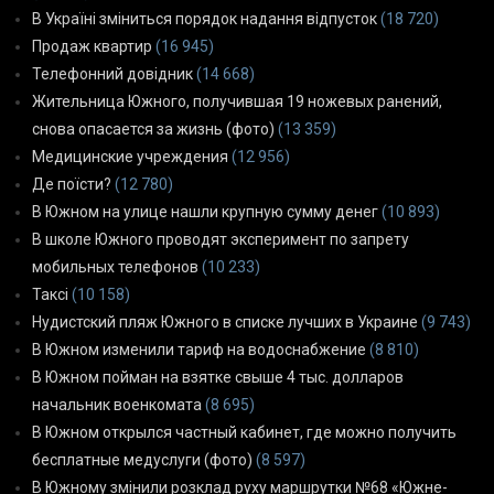
В Україні зміниться порядок надання відпусток
(18 720)
Продаж квартир
(16 945)
Телефонний довідник
(14 668)
Жительница Южного, получившая 19 ножевых ранений,
снова опасается за жизнь (фото)
(13 359)
Медицинские учреждения
(12 956)
Де поїсти?
(12 780)
В Южном на улице нашли крупную сумму денег
(10 893)
В школе Южного проводят эксперимент по запрету
мобильных телефонов
(10 233)
Таксі
(10 158)
Нудистский пляж Южного в списке лучших в Украине
(9 743)
В Южном изменили тариф на водоснабжение
(8 810)
В Южном пойман на взятке свыше 4 тыс. долларов
начальник военкомата
(8 695)
В Южном открылся частный кабинет, где можно получить
бесплатные медуслуги (фото)
(8 597)
В Южному змінили розклад руху маршрутки №68 «Южне-