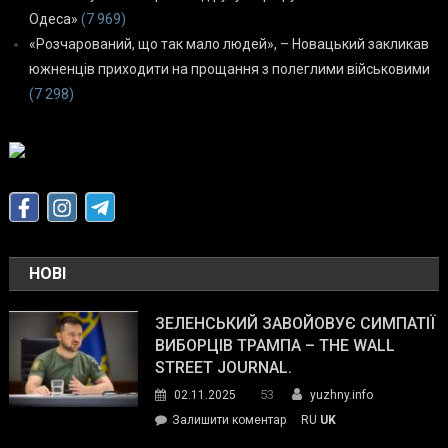
Одеса»
(7 969)
«Розчарований, що так мало людей», – Новацький закликав
южненців приходити на прощання з полеглими військовими
(7 298)
НОВІ
ЗЕЛЕНСЬКИЙ ЗАВОЙОВУЄ СИМПАТІЇ
ВИБОРЦІВ ТРАМПА – THE WALL
STREET JOURNAL.
53
02.11.2025
yuzhny.info
on
Залишити коментар
RU
UK
Зеленський