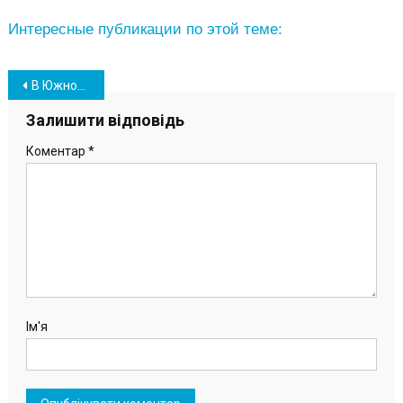
Интересные публикации по этой теме:
Навігація
В Южному попрощалися з 39-річним Героєм України Андрієм Єфімчуком (фоторепортаж)
записів
Залишити відповідь
Коментар
*
Ім'я