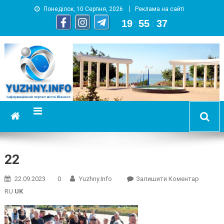
Понеділок, 10 Серпня, 2026
Реклама на сайті
19
:
55
:
37
YUZHNY.INFO
информационный портал города Южный
22
On
22.09.2023
0
Yuzhny.info
Залишити Коментар
22
RU
UK