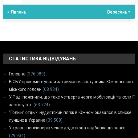
« Липень
Вересень »
СТАТИСТИКА ВІДВІДУВАНЬ
Головна
(376 989)
В СБУ прокоментували затримання заступника Южненського
міського голови
(68 924)
У Раді пояснили, що таке четверта черга мобілізації та коли її
застосують
(63 724)
“Голый” отдых: нудистский пляж в Южном оказался в списке
лучших в Украине
(39 509)
У травні пенсіонерів чекає додаткова надбавка до пенсії
(29 934)