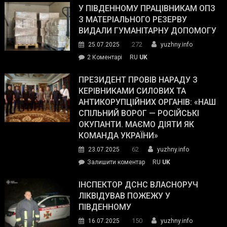
завойовує
У ПІВДЕННОМУ ПРАЦІВНИКАМ ОПЗ
симпатії
З МАТЕРІАЛЬНОГО РЕЗЕРВУ
виборців
ВИДАЛИ ГУМАНІТАРНУ ДОПОМОГУ
Трампа
272
25.07.2025
yuzhny.info
–
до
2 Коментарі
RU
UK
The
У
Wall
Південному
ПРЕЗИДЕНТ ПРОВІВ НАРАДУ З
Street
працівникам
КЕРІВНИКАМИ СИЛОВИХ ТА
Journal.
ОПЗ
АНТИКОРУПЦІЙНИХ ОРГАНІВ: «НАШ
з
СПІЛЬНИЙ ВОРОГ — РОСІЙСЬКІ
матеріального
ОКУПАНТИ. МАЄМО ДІЯТИ ЯК
резерву
КОМАНДА УКРАЇНИ»
видали
62
23.07.2025
yuzhny.info
гуманітарну
on
Залишити коментар
RU
UK
допомогу
Президент
провів
ІНСПЕКТОР ДСНС ВЛАСНОРУЧ
нараду
ЛІКВІДУВАВ ПОЖЕЖУ У
з
ПІВДЕННОМУ
керівниками
150
16.07.2025
yuzhny.info
силових