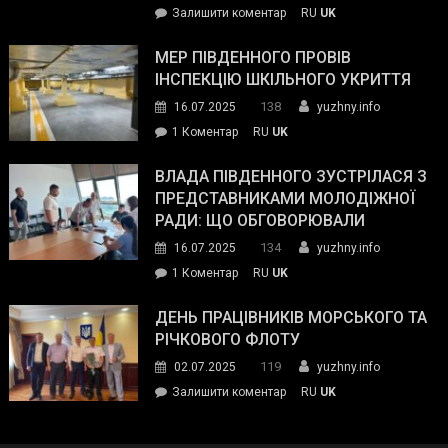
on
Залишити коментар
RU
UK
та
Інспектор
антикорупційних
ДСНС
МЕР ПІВДЕННОГО ПРОВІВ
органів:
власноруч
ІНСПЕКЦІЮ ШКІЛЬНОГО УКРИТТЯ
«Наш
ліквідував
спільний
138
16.07.2025
yuzhny.info
пожежу
ворог
до
1 Коментар
RU
UK
у
—
Мер
Південному
російські
Південного
ВЛАДА ПІВДЕННОГО ЗУСТРІЛАСЯ З
окупанти.
провів
ПРЕДСТАВНИКАМИ МОЛОДІЖНОЇ
Маємо
інспекцію
РАДИ: ЩО ОБГОВОРЮВАЛИ
діяти
шкільного
134
16.07.2025
yuzhny.info
як
укриття
команда
до
1 Коментар
RU
UK
України»
Влада
Південного
ДЕНЬ ПРАЦІВНИКІВ МОРСЬКОГО ТА
зустрілася
РІЧКОВОГО ФЛОТУ
з
119
02.07.2025
yuzhny.info
представниками
on
Залишити коментар
RU
UK
молодіжної
День
ради:
працівників
що