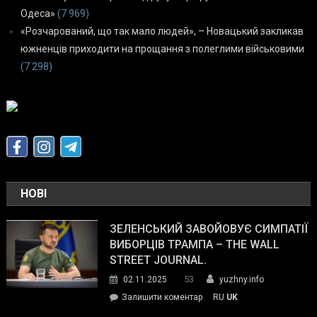
Одеса»
(7 969)
«Розчарований, що так мало людей», – Новацький закликав
южненців приходити на прощання з полеглими військовими
(7 298)
НОВІ
ЗЕЛЕНСЬКИЙ ЗАВОЙОВУЄ СИМПАТІЇ
ВИБОРЦІВ ТРАМПА – THE WALL
STREET JOURNAL.
53
02.11.2025
yuzhny.info
on
Залишити коментар
RU
UK
Зеленський