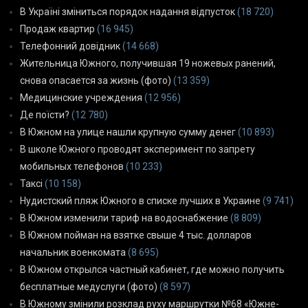
В Україні зміниться порядок надання відпусток
(18 720)
Продаж квартир
(16 945)
Телефонний довідник
(14 668)
Жительница Южного, получившая 19 ножевых ранений,
снова опасается за жизнь (фото)
(13 359)
Медицинские учреждения
(12 956)
Де поїсти?
(12 780)
В Южном на улице нашли крупную сумму денег
(10 893)
В школе Южного проводят эксперимент по запрету
мобильных телефонов
(10 233)
Таксі
(10 158)
Нудистский пляж Южного в списке лучших в Украине
(9 741)
В Южном изменили тариф на водоснабжение
(8 809)
В Южном пойман на взятке свыше 4 тыс. долларов
начальник военкомата
(8 695)
В Южном открылся частный кабинет, где можно получить
бесплатные медуслуги (фото)
(8 597)
В Южному змінили розклад руху маршрутки №68 «Южне-