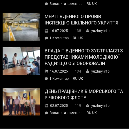
on
Залишити коментар
RU
UK
та
Інспектор
антикорупційних
ДСНС
МЕР ПІВДЕННОГО ПРОВІВ
органів:
власноруч
ІНСПЕКЦІЮ ШКІЛЬНОГО УКРИТТЯ
«Наш
ліквідував
спільний
138
16.07.2025
yuzhny.info
пожежу
ворог
до
1 Коментар
RU
UK
у
—
Мер
Південному
російські
Південного
ВЛАДА ПІВДЕННОГО ЗУСТРІЛАСЯ З
окупанти.
провів
ПРЕДСТАВНИКАМИ МОЛОДІЖНОЇ
Маємо
інспекцію
РАДИ: ЩО ОБГОВОРЮВАЛИ
діяти
шкільного
134
16.07.2025
yuzhny.info
як
укриття
команда
до
1 Коментар
RU
UK
України»
Влада
Південного
ДЕНЬ ПРАЦІВНИКІВ МОРСЬКОГО ТА
зустрілася
РІЧКОВОГО ФЛОТУ
з
119
02.07.2025
yuzhny.info
представниками
on
Залишити коментар
RU
UK
молодіжної
День
ради:
працівників
що