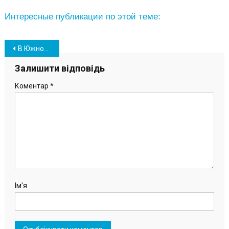
Интересные публикации по этой теме:
Навігація
В Южному попрощалися з 39-річним Героєм України Андрієм Єфімчуком (фоторепортаж)
записів
Залишити відповідь
Коментар
*
Ім'я