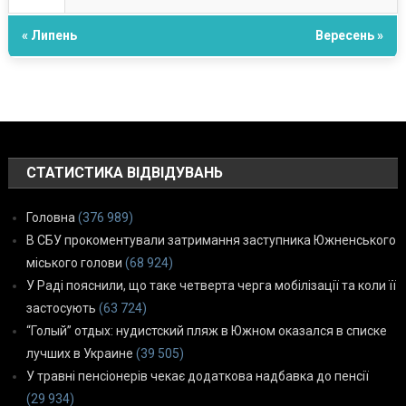
« Липень
Вересень »
СТАТИСТИКА ВІДВІДУВАНЬ
Головна
(376 989)
В СБУ прокоментували затримання заступника Южненського
міського голови
(68 924)
У Раді пояснили, що таке четверта черга мобілізації та коли її
застосують
(63 724)
“Голый” отдых: нудистский пляж в Южном оказался в списке
лучших в Украине
(39 505)
У травні пенсіонерів чекає додаткова надбавка до пенсії
(29 934)