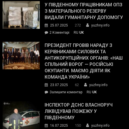
завойовує
У ПІВДЕННОМУ ПРАЦІВНИКАМ ОПЗ
симпатії
З МАТЕРІАЛЬНОГО РЕЗЕРВУ
виборців
ВИДАЛИ ГУМАНІТАРНУ ДОПОМОГУ
Трампа
272
25.07.2025
yuzhny.info
–
до
2 Коментарі
RU
UK
The
У
Wall
Південному
ПРЕЗИДЕНТ ПРОВІВ НАРАДУ З
Street
працівникам
КЕРІВНИКАМИ СИЛОВИХ ТА
Journal.
ОПЗ
АНТИКОРУПЦІЙНИХ ОРГАНІВ: «НАШ
з
СПІЛЬНИЙ ВОРОГ — РОСІЙСЬКІ
матеріального
ОКУПАНТИ. МАЄМО ДІЯТИ ЯК
резерву
КОМАНДА УКРАЇНИ»
видали
62
23.07.2025
yuzhny.info
гуманітарну
on
Залишити коментар
RU
UK
допомогу
Президент
провів
ІНСПЕКТОР ДСНС ВЛАСНОРУЧ
нараду
ЛІКВІДУВАВ ПОЖЕЖУ У
з
ПІВДЕННОМУ
керівниками
150
16.07.2025
yuzhny.info
силових