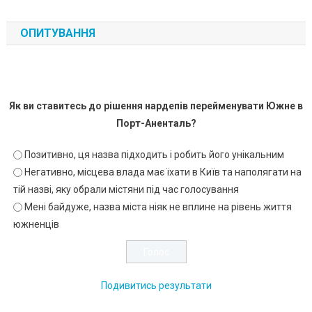
ОПИТУВАННЯ
Як ви ставитесь до рішення нардепів перейменувати Южне в
Порт-Аненталь?
Позитивно, ця назва підходить і робить його унікальним
Негативно, місцева влада має їхати в Київ та наполягати на
тій назві, яку обрали містяни під час голосування
Мені байдуже, назва міста ніяк не вплине на рівень життя
южненців
Подивитись результати