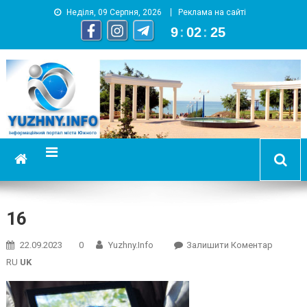
Неділя, 09 Серпня, 2026
Реклама на сайті
9
:
02
:
25
YUZHNY.INFO
информационный портал города Южный
16
On
22.09.2023
0
Yuzhny.info
Залишити Коментар
16
RU
UK