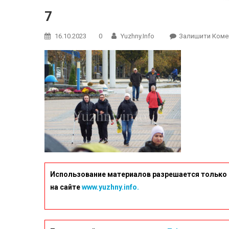
7
16.10.2023
0
Yuzhny.info
Залишити Коме
Использование материалов разрешается только 
на сайте
www.yuzhny.info.