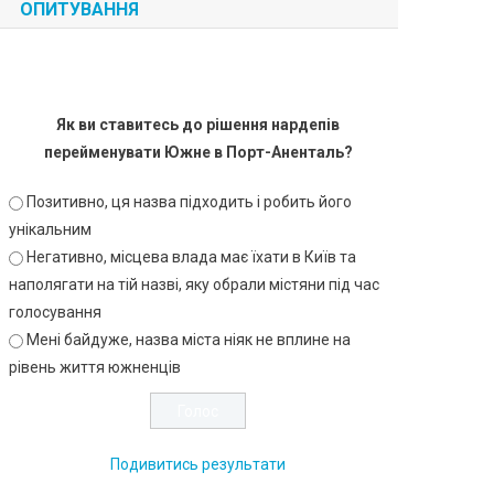
ОПИТУВАННЯ
Як ви ставитесь до рішення нардепів
перейменувати Южне в Порт-Аненталь?
Позитивно, ця назва підходить і робить його
унікальним
Негативно, місцева влада має їхати в Київ та
наполягати на тій назві, яку обрали містяни під час
голосування
Мені байдуже, назва міста ніяк не вплине на
рівень життя южненців
Подивитись результати