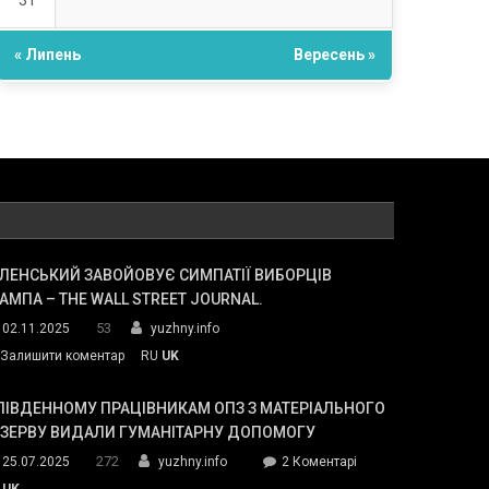
31
« Липень
Вересень »
ЛЕНСЬКИЙ ЗАВОЙОВУЄ СИМПАТІЇ ВИБОРЦІВ
АМПА – THE WALL STREET JOURNAL.
53
02.11.2025
yuzhny.info
on
Залишити коментар
RU
UK
Зеленський
завойовує
ПІВДЕННОМУ ПРАЦІВНИКАМ ОПЗ З МАТЕРІАЛЬНОГО
симпатії
ЕЗЕРВУ ВИДАЛИ ГУМАНІТАРНУ ДОПОМОГУ
виборців
272
до
25.07.2025
yuzhny.info
2 Коментарі
Трампа
У