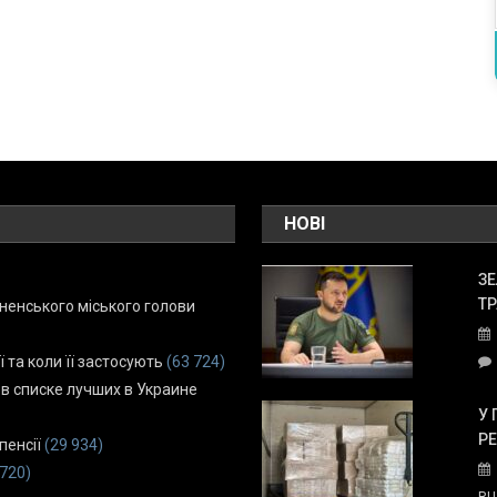
НОВІ
ЗЕ
ТР
енського міського голови
ї та коли її застосують
(63 724)
 в списке лучших в Украине
У 
Р
пенсії
(29 934)
 720)