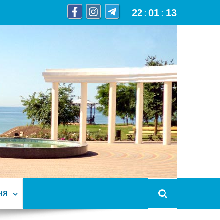
22
:
01
:
14
НЯ