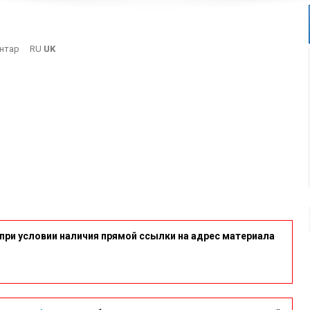
On
нтар
RU
UK
7
при условии наличия прямой ссылки на адрес материала