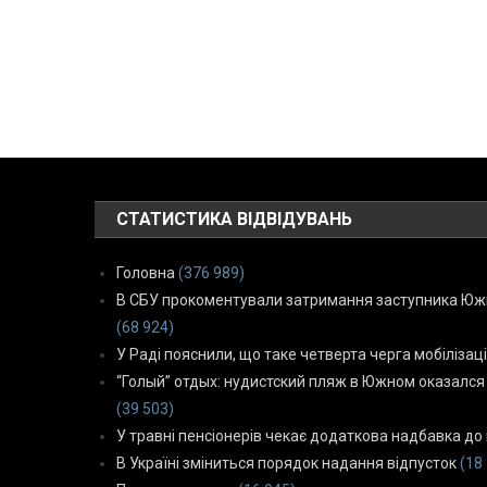
СТАТИСТИКА ВІДВІДУВАНЬ
Головна
(376 989)
В СБУ прокоментували затримання заступника Южн
(68 924)
У Раді пояснили, що таке четверта черга мобілізаці
“Голый” отдых: нудистский пляж в Южном оказался
(39 503)
У травні пенсіонерів чекає додаткова надбавка до 
В Україні зміниться порядок надання відпусток
(18