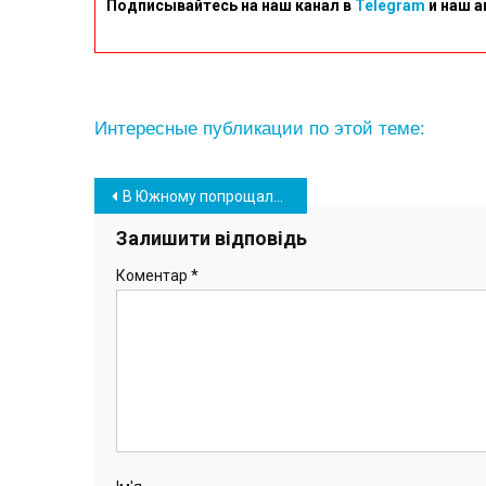
Подписывайтесь на наш канал в
Telegram
и наш а
Интересные публикации по этой теме:
Навігація
В Южному попрощалися з 36-річним азовцем Сергієм Дмитрієвим (фото)
записів
Залишити відповідь
Коментар
*