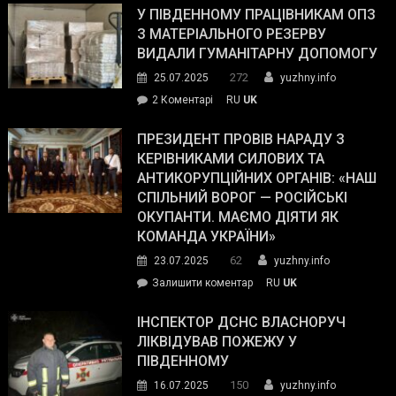
завойовує
У ПІВДЕННОМУ ПРАЦІВНИКАМ ОПЗ
симпатії
З МАТЕРІАЛЬНОГО РЕЗЕРВУ
виборців
ВИДАЛИ ГУМАНІТАРНУ ДОПОМОГУ
Трампа
272
25.07.2025
yuzhny.info
–
до
2 Коментарі
RU
UK
The
У
Wall
Південному
ПРЕЗИДЕНТ ПРОВІВ НАРАДУ З
Street
працівникам
КЕРІВНИКАМИ СИЛОВИХ ТА
Journal.
ОПЗ
АНТИКОРУПЦІЙНИХ ОРГАНІВ: «НАШ
з
СПІЛЬНИЙ ВОРОГ — РОСІЙСЬКІ
матеріального
ОКУПАНТИ. МАЄМО ДІЯТИ ЯК
резерву
КОМАНДА УКРАЇНИ»
видали
62
23.07.2025
yuzhny.info
гуманітарну
on
Залишити коментар
RU
UK
допомогу
Президент
провів
ІНСПЕКТОР ДСНС ВЛАСНОРУЧ
нараду
ЛІКВІДУВАВ ПОЖЕЖУ У
з
ПІВДЕННОМУ
керівниками
150
16.07.2025
yuzhny.info
силових