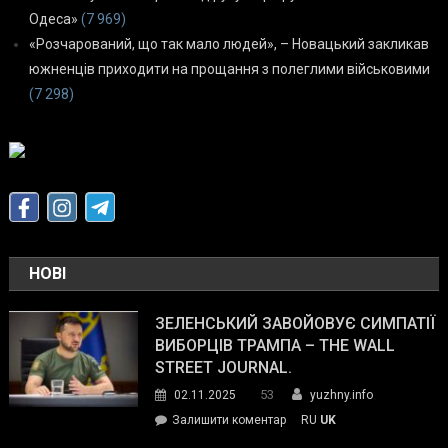
Одеса»
(7 969)
«Розчарований, що так мало людей», – Новацький закликав
южненців приходити на прощання з полеглими військовими
(7 298)
НОВІ
ЗЕЛЕНСЬКИЙ ЗАВОЙОВУЄ СИМПАТІЇ
ВИБОРЦІВ ТРАМПА – THE WALL
STREET JOURNAL.
53
02.11.2025
yuzhny.info
on
Залишити коментар
RU
UK
Зеленський