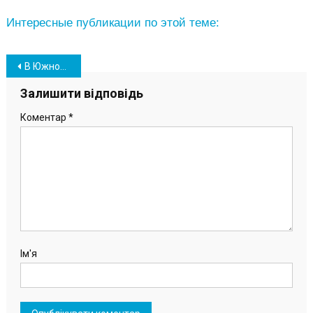
Интересные публикации по этой теме:
Навігація
В Южному попрощалися з 36-річним азовцем Сергієм Дмитрієвим (фото)
записів
Залишити відповідь
Коментар
*
Ім'я