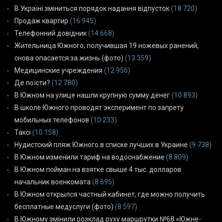
В Україні зміниться порядок надання відпусток
(18 720)
Продаж квартир
(16 945)
Телефонний довідник
(14 668)
Жительница Южного, получившая 19 ножевых ранений,
снова опасается за жизнь (фото)
(13 359)
Медицинские учреждения
(12 956)
Де поїсти?
(12 780)
В Южном на улице нашли крупную сумму денег
(10 893)
В школе Южного проводят эксперимент по запрету
мобильных телефонов
(10 233)
Таксі
(10 158)
Нудистский пляж Южного в списке лучших в Украине
(9 738)
В Южном изменили тариф на водоснабжение
(8 809)
В Южном пойман на взятке свыше 4 тыс. долларов
начальник военкомата
(8 695)
В Южном открылся частный кабинет, где можно получить
бесплатные медуслуги (фото)
(8 597)
В Южному змінили розклад руху маршрутки №68 «Южне-