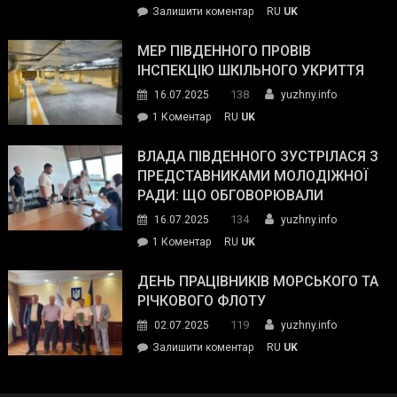
on
Залишити коментар
RU
UK
та
Інспектор
антикорупційних
ДСНС
МЕР ПІВДЕННОГО ПРОВІВ
органів:
власноруч
ІНСПЕКЦІЮ ШКІЛЬНОГО УКРИТТЯ
«Наш
ліквідував
спільний
138
16.07.2025
yuzhny.info
пожежу
ворог
до
1 Коментар
RU
UK
у
—
Мер
Південному
російські
Південного
ВЛАДА ПІВДЕННОГО ЗУСТРІЛАСЯ З
окупанти.
провів
ПРЕДСТАВНИКАМИ МОЛОДІЖНОЇ
Маємо
інспекцію
РАДИ: ЩО ОБГОВОРЮВАЛИ
діяти
шкільного
134
16.07.2025
yuzhny.info
як
укриття
команда
до
1 Коментар
RU
UK
України»
Влада
Південного
ДЕНЬ ПРАЦІВНИКІВ МОРСЬКОГО ТА
зустрілася
РІЧКОВОГО ФЛОТУ
з
119
02.07.2025
yuzhny.info
представниками
on
Залишити коментар
RU
UK
молодіжної
День
ради:
працівників
що