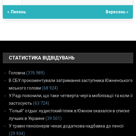
« Липень
Вересень »
СТАТИСТИКА ВІДВІДУВАНЬ
Головна
(376 989)
В СБУ прокоментували затримання заступника Южненського
міського голови
(68 924)
У Раді пояснили, що таке четверта черга мобілізації та коли її
застосують
(63 724)
“Голый” отдых: нудистский пляж в Южном оказался в списке
лучших в Украине
(39 501)
У травні пенсіонерів чекає додаткова надбавка до пенсії
(29 934)