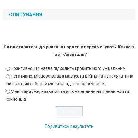
ОПИТУВАННЯ
Як ви ставитесь до рішення нардепів перейменувати Южне в
Порт-Аненталь?
Позитивно, ця назва підходить і робить його унікальним
Негативно, місцева влада має їхати в Київ та наполягати на
тій назві, яку обрали містяни під час голосування
Мені байдуже, назва міста ніяк не вплине на рівень життя
южненців
Подивитись результати