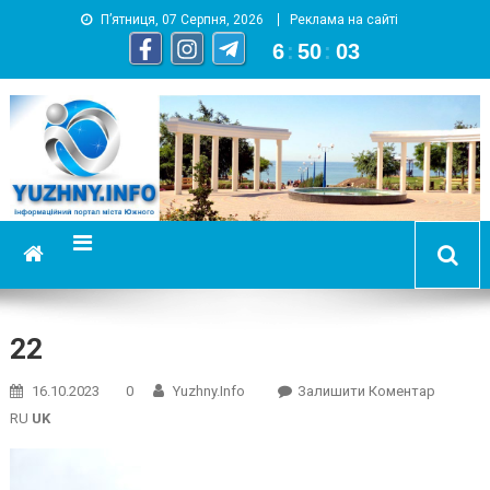
П’ятниця, 07 Серпня, 2026
Реклама на сайті
6
:
50
:
04
YUZHNY.INFO
информационный портал города Южный
22
On
16.10.2023
0
Yuzhny.info
Залишити Коментар
22
RU
UK