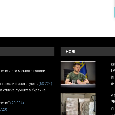
НОВІ
ЗЕ
ТР
енського міського голови
ї та коли її застосують
(63 724)
 в списке лучших в Украине
У 
Р
пенсії
(29 934)
 720)