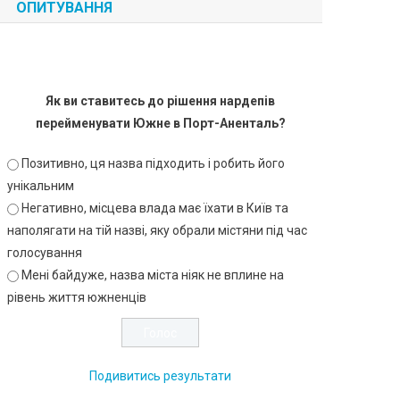
ОПИТУВАННЯ
Як ви ставитесь до рішення нардепів
перейменувати Южне в Порт-Аненталь?
Позитивно, ця назва підходить і робить його
унікальним
Негативно, місцева влада має їхати в Київ та
наполягати на тій назві, яку обрали містяни під час
голосування
Мені байдуже, назва міста ніяк не вплине на
рівень життя южненців
Подивитись результати