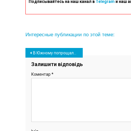
Подписывайтесь на наш канал в
Telegram
и наш а
Интересные публикации по этой теме:
Навігація
В Южному попрощалися з 25-річним бойовим медиком Сергієм Мазуровим з позивним “Дулітл” (фото)
записів
Залишити відповідь
Коментар
*