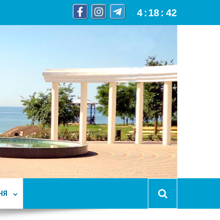
4
:
18
:
43
НЯ