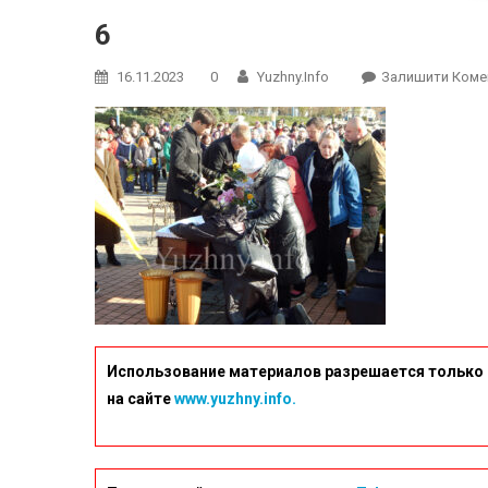
6
16.11.2023
0
Yuzhny.info
Залишити Коме
Использование материалов разрешается только 
на сайте
www.yuzhny.info.