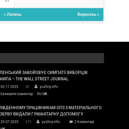
31
« Липень
Вересень »
ЛЕНСЬКИЙ ЗАВОЙОВУЄ СИМПАТІЇ ВИБОРЦІВ
АМПА – THE WALL STREET JOURNAL.
52
02.11.2025
yuzhny.info
on
Залишити коментар
RU
UK
Зеленський
завойовує
ПІВДЕННОМУ ПРАЦІВНИКАМ ОПЗ З МАТЕРІАЛЬНОГО
симпатії
ЕЗЕРВУ ВИДАЛИ ГУМАНІТАРНУ ДОПОМОГУ
виборців
271
до
25.07.2025
yuzhny.info
2 Коментарі
Трампа
У