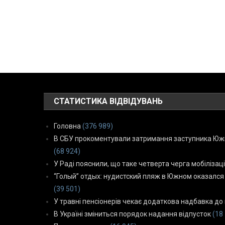
СТАТИСТИКА ВІДВІДУВАНЬ
Головна
(376 989)
В СБУ прокоментували затримання заступника Южн
(68 924)
У Раді пояснили, що таке четверта черга мобілізаці
“Голый” отдых: нудистский пляж в Южном оказался
(39 501)
У травні пенсіонерів чекає додаткова надбавка до 
В Україні зміниться порядок надання відпусток
(18