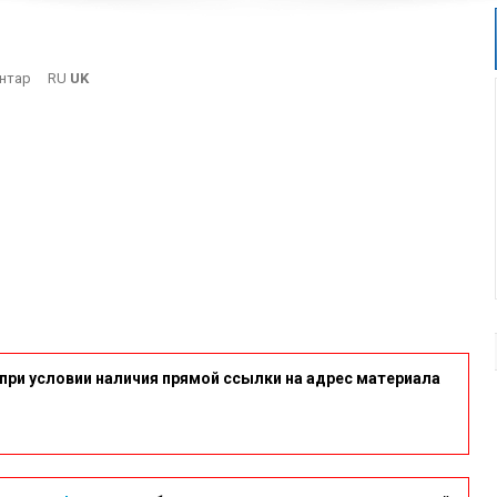
On
нтар
RU
UK
6
при условии наличия прямой ссылки на адрес материала