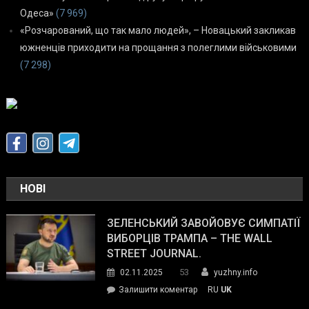
Одеса»
(7 969)
«Розчарований, що так мало людей», – Новацький закликав
южненців приходити на прощання з полеглими військовими
(7 298)
НОВІ
ЗЕЛЕНСЬКИЙ ЗАВОЙОВУЄ СИМПАТІЇ
ВИБОРЦІВ ТРАМПА – THE WALL
STREET JOURNAL.
53
02.11.2025
yuzhny.info
on
Залишити коментар
RU
UK
Зеленський