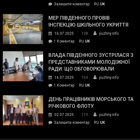
on
Залишити коментар
RU
UK
та
Інспектор
антикорупційних
ДСНС
МЕР ПІВДЕННОГО ПРОВІВ
органів:
власноруч
ІНСПЕКЦІЮ ШКІЛЬНОГО УКРИТТЯ
«Наш
ліквідував
спільний
138
16.07.2025
yuzhny.info
пожежу
ворог
до
1 Коментар
RU
UK
у
—
Мер
Південному
російські
Південного
ВЛАДА ПІВДЕННОГО ЗУСТРІЛАСЯ З
окупанти.
провів
ПРЕДСТАВНИКАМИ МОЛОДІЖНОЇ
Маємо
інспекцію
РАДИ: ЩО ОБГОВОРЮВАЛИ
діяти
шкільного
134
16.07.2025
yuzhny.info
як
укриття
команда
до
1 Коментар
RU
UK
України»
Влада
Південного
ДЕНЬ ПРАЦІВНИКІВ МОРСЬКОГО ТА
зустрілася
РІЧКОВОГО ФЛОТУ
з
119
02.07.2025
yuzhny.info
представниками
on
Залишити коментар
RU
UK
молодіжної
День
ради:
працівників
що