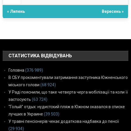
« Липень
Вересень »
СТАТИСТИКА ВІДВІДУВАНЬ
Головна
(376 989)
В СБУ прокоментували затримання заступника Южненського
міського голови
(68 924)
У Раді пояснили, що таке четверта черга мобілізації та коли її
застосують
(63 724)
“Голый” отдых: нудистский пляж в Южном оказался в списке
лучших в Украине
(39 503)
У травні пенсіонерів чекає додаткова надбавка до пенсії
(29 934)