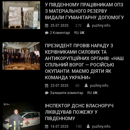
завойовує
У ПІВДЕННОМУ ПРАЦІВНИКАМ ОПЗ
симпатії
З МАТЕРІАЛЬНОГО РЕЗЕРВУ
виборців
ВИДАЛИ ГУМАНІТАРНУ ДОПОМОГУ
Трампа
272
25.07.2025
yuzhny.info
–
до
2 Коментарі
RU
UK
The
У
Wall
Південному
ПРЕЗИДЕНТ ПРОВІВ НАРАДУ З
Street
працівникам
КЕРІВНИКАМИ СИЛОВИХ ТА
Journal.
ОПЗ
АНТИКОРУПЦІЙНИХ ОРГАНІВ: «НАШ
з
СПІЛЬНИЙ ВОРОГ — РОСІЙСЬКІ
матеріального
ОКУПАНТИ. МАЄМО ДІЯТИ ЯК
резерву
КОМАНДА УКРАЇНИ»
видали
62
23.07.2025
yuzhny.info
гуманітарну
on
Залишити коментар
RU
UK
допомогу
Президент
провів
ІНСПЕКТОР ДСНС ВЛАСНОРУЧ
нараду
ЛІКВІДУВАВ ПОЖЕЖУ У
з
ПІВДЕННОМУ
керівниками
150
16.07.2025
yuzhny.info
силових