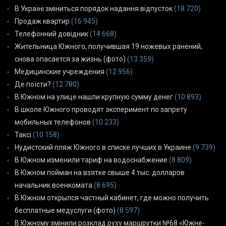
В Україні зміниться порядок надання відпусток
(18 720)
Продаж квартир
(16 945)
Телефонний довідник
(14 668)
Жительница Южного, получившая 19 ножевых ранений,
снова опасается за жизнь (фото)
(13 359)
Медицинские учреждения
(12 956)
Де поїсти?
(12 780)
В Южном на улице нашли крупную сумму денег
(10 893)
В школе Южного проводят эксперимент по запрету
мобильных телефонов
(10 233)
Таксі
(10 158)
Нудистский пляж Южного в списке лучших в Украине
(9 739)
В Южном изменили тариф на водоснабжение
(8 809)
В Южном пойман на взятке свыше 4 тыс. долларов
начальник военкомата
(8 695)
В Южном открылся частный кабинет, где можно получить
бесплатные медуслуги (фото)
(8 597)
В Южному змінили розклад руху маршрутки №68 «Южне-