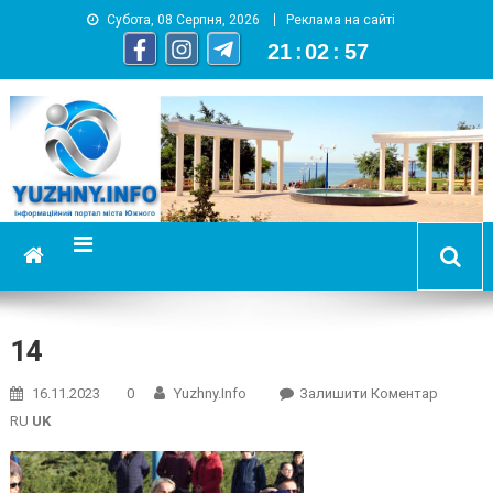
Субота, 08 Серпня, 2026
Реклама на сайті
21
:
02
:
57
YUZHNY.INFO
информационный портал города Южный
14
On
16.11.2023
0
Yuzhny.info
Залишити Коментар
14
RU
UK