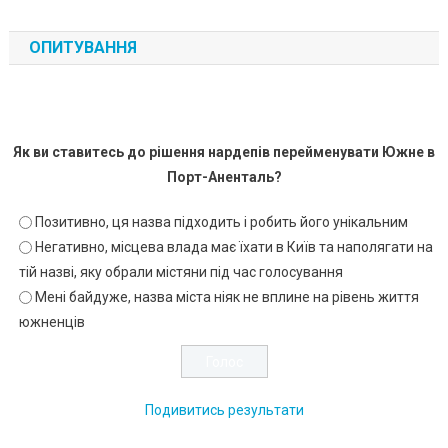
ОПИТУВАННЯ
Як ви ставитесь до рішення нардепів перейменувати Южне в
Порт-Аненталь?
Позитивно, ця назва підходить і робить його унікальним
Негативно, місцева влада має їхати в Київ та наполягати на
тій назві, яку обрали містяни під час голосування
Мені байдуже, назва міста ніяк не вплине на рівень життя
южненців
Подивитись результати