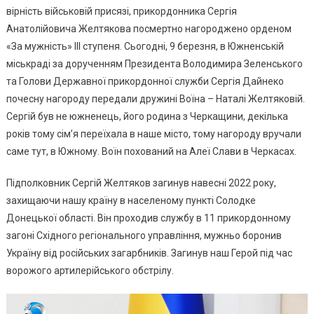
Вручили
вірність військовій присязі, прикордонника Сергія
Сім’ї
Анатолійовича Желтякова посмертно нагороджено орденом
Загиблог
«За мужність» ІІІ ступеня. Сьогодні, 9 березня, в Южненській
Прикордо
міськраді за дорученням Президента Володимира Зеленського
(фото,
та Голови Державної прикордонної служби Сергія Дайнеко
Відео)
почесну нагороду передали дружині Воїна – Наталі Желтяковій.
Сергій був не южненець, його родина з Черкащини, декілька
років тому сім’я переїхала в наше місто, тому нагороду вручали
саме тут, в Южному. Воїн похований на Алеї Слави в Черкасах.
Підполковник Сергій Желтяков загинув навесні 2022 року,
захищаючи нашу країну в населеному пункті Солодке
Донецької області. Він проходив службу в 11 прикордонному
загоні Східного регіонального управління, мужньо боронив
Україну від російських загарбників. Загинув наш Герой під час
ворожого артилерійського обстрілу.