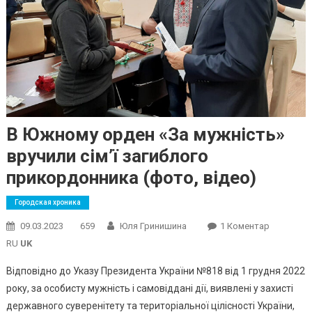
В Южному орден «За мужність»
вручили сім’ї загиблого
прикордонника (фото, відео)
Городская хроника
До
09.03.2023
659
Юля Гринишина
1 Коментар
В
RU
UK
Южному
Відповідно до Указу Президента України №818 від 1 грудня 2022
Орден
року, за особисту мужність і самовіддані дії, виявлені у захисті
«За
державного суверенітету та територіальної цілісності України,
Мужність