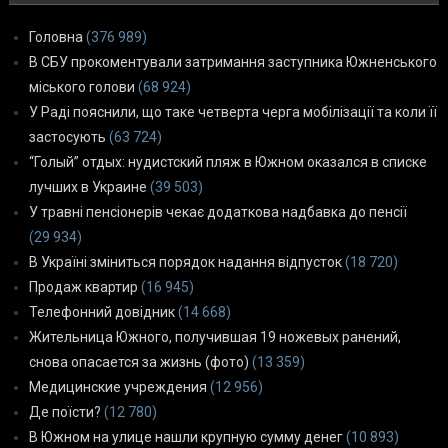
Головна
(376 989)
В СБУ прокоментували затримання заступника Южненського
міського голови
(68 924)
У Раді пояснили, що таке четверта черга мобілізації та коли її
застосують
(63 724)
“Голый” отдых: нудистский пляж в Южном оказался в списке
лучших в Украине
(39 503)
У травні пенсіонерів чекає додаткова надбавка до пенсії
(29 934)
В Україні зміниться порядок надання відпусток
(18 720)
Продаж квартир
(16 945)
Телефонний довідник
(14 668)
Жительница Южного, получившая 19 ножевых ранений,
снова опасается за жизнь (фото)
(13 359)
Медицинские учреждения
(12 956)
Де поїсти?
(12 780)
В Южном на улице нашли крупную сумму денег
(10 893)