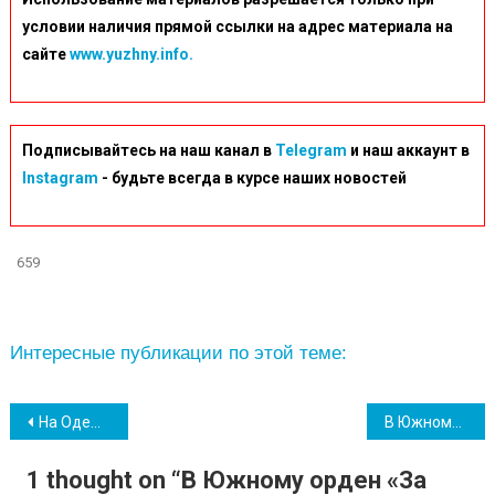
условии наличия прямой ссылки на адрес материала на
сайте
www.yuzhny.info.
Подписывайтесь на наш канал в
Telegram
и наш аккаунт в
Instagram
- будьте всегда в курсе наших новостей
659
Интересные публикации по этой теме:
Навігація
На Одещині застосовуються екстрені погодинні відключення світла
В Южному відзначили 209-ту річницю з дня народження Тараса Шевченка (фото, відео)
записів
1 thought on “
В Южному орден «За