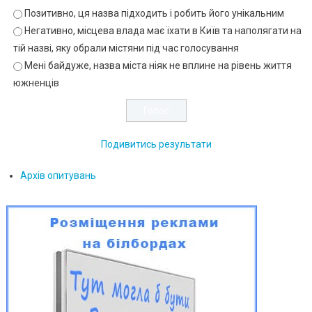
Позитивно, ця назва підходить і робить його унікальним
Негативно, місцева влада має їхати в Київ та наполягати на
тій назві, яку обрали містяни під час голосування
Мені байдуже, назва міста ніяк не вплине на рівень життя
южненців
Подивитись результати
Архів опитувань