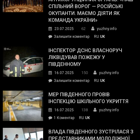
з
СПІЛЬНИЙ ВОРОГ — РОСІЙСЬКІ
матеріального
ОКУПАНТИ. МАЄМО ДІЯТИ ЯК
резерву
КОМАНДА УКРАЇНИ»
видали
62
23.07.2025
yuzhny.info
гуманітарну
on
Залишити коментар
RU
UK
допомогу
Президент
провів
ІНСПЕКТОР ДСНС ВЛАСНОРУЧ
нараду
ЛІКВІДУВАВ ПОЖЕЖУ У
з
ПІВДЕННОМУ
керівниками
150
16.07.2025
yuzhny.info
силових
on
Залишити коментар
RU
UK
та
Інспектор
антикорупційних
ДСНС
МЕР ПІВДЕННОГО ПРОВІВ
органів:
власноруч
ІНСПЕКЦІЮ ШКІЛЬНОГО УКРИТТЯ
«Наш
ліквідував
спільний
138
16.07.2025
yuzhny.info
пожежу
ворог
до
1 Коментар
RU
UK
у
—
Мер
Південному
російські
Південного
ВЛАДА ПІВДЕННОГО ЗУСТРІЛАСЯ З
окупанти.
провів
ПРЕДСТАВНИКАМИ МОЛОДІЖНОЇ