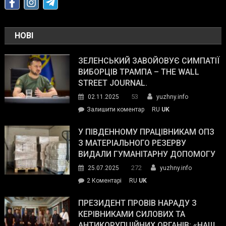
НОВІ
ЗЕЛЕНСЬКИЙ ЗАВОЙОВУЄ СИМПАТІЇ
ВИБОРЦІВ ТРАМПА – THE WALL
STREET JOURNAL.
53
02.11.2025
yuzhny.info
on
Залишити коментар
RU
UK
Зеленський
завойовує
У ПІВДЕННОМУ ПРАЦІВНИКАМ ОПЗ
симпатії
З МАТЕРІАЛЬНОГО РЕЗЕРВУ
виборців
ВИДАЛИ ГУМАНІТАРНУ ДОПОМОГУ
Трампа
272
25.07.2025
yuzhny.info
–
до
2 Коментарі
RU
UK
The
У
Wall
Південному
ПРЕЗИДЕНТ ПРОВІВ НАРАДУ З
Street
працівникам
КЕРІВНИКАМИ СИЛОВИХ ТА
Journal.
ОПЗ
АНТИКОРУПЦІЙНИХ ОРГАНІВ: «НАШ