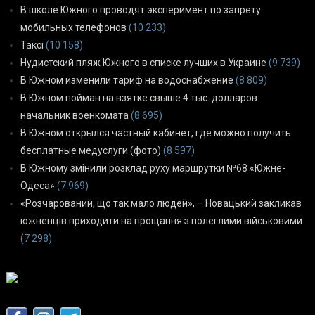
В школе Южного проводят эксперимент по запрету
мобильных телефонов
(10 233)
Таксі
(10 158)
Нудистский пляж Южного в списке лучших в Украине
(9 739)
В Южном изменили тариф на водоснабжение
(8 809)
В Южном пойман на взятке свыше 4 тыс. долларов
начальник военкомата
(8 695)
В Южном открылся частный кабинет, где можно получить
бесплатные медуслуги (фото)
(8 597)
В Южному змінили розклад руху маршрутки №68 «Южне-
Одеса»
(7 969)
«Розчарований, що так мало людей», – Новацький закликав
южненців приходити на прощання з полеглими військовими
(7 298)