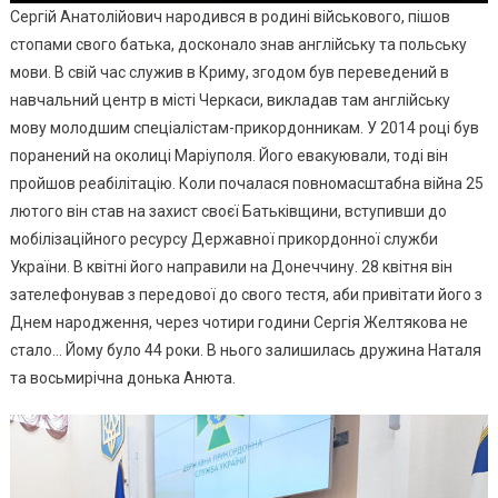
Сергій Анатолійович народився в родині військового, пішов
стопами свого батька, досконало знав англійську та польську
мови. В свій час служив в Криму, згодом був переведений в
навчальний центр в місті Черкаси, викладав там англійську
мову молодшим спеціалістам-прикордонникам. У 2014 році був
поранений на околиці Маріуполя. Його евакуювали, тоді він
пройшов реабілітацію. Коли почалася повномасштабна війна 25
лютого він став на захист своєї Батьківщини, вступивши до
мобілізаційного ресурсу Державної прикордонної служби
України. В квітні його направили на Донеччину. 28 квітня він
зателефонував з передової до свого тестя, аби привітати його з
Днем народження, через чотири години Сергія Желтякова не
стало… Йому було 44 роки. В нього залишилась дружина Наталя
та восьмирічна донька Анюта.