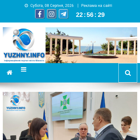
Субота, 08 Серпня, 2026
Реклама на сайті
22
:
56
:
30
YUZHNY.INFO
информационный портал города Южный