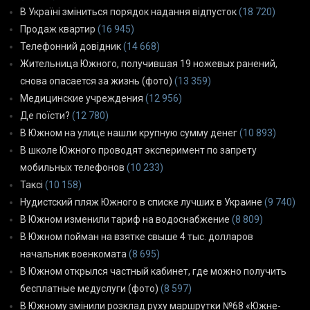
В Україні зміниться порядок надання відпусток
(18 720)
Продаж квартир
(16 945)
Телефонний довідник
(14 668)
Жительница Южного, получившая 19 ножевых ранений,
снова опасается за жизнь (фото)
(13 359)
Медицинские учреждения
(12 956)
Де поїсти?
(12 780)
В Южном на улице нашли крупную сумму денег
(10 893)
В школе Южного проводят эксперимент по запрету
мобильных телефонов
(10 233)
Таксі
(10 158)
Нудистский пляж Южного в списке лучших в Украине
(9 740)
В Южном изменили тариф на водоснабжение
(8 809)
В Южном пойман на взятке свыше 4 тыс. долларов
начальник военкомата
(8 695)
В Южном открылся частный кабинет, где можно получить
бесплатные медуслуги (фото)
(8 597)
В Южному змінили розклад руху маршрутки №68 «Южне-