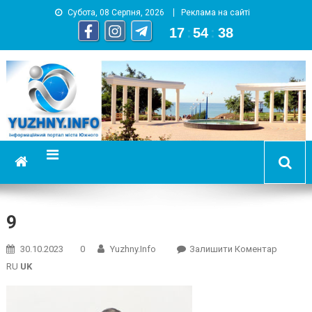
Субота, 08 Серпня, 2026
Реклама на сайті
17
:
54
:
38
YUZHNY.INFO
информационный портал города Южный
9
On
30.10.2023
0
Yuzhny.info
Залишити Коментар
9
RU
UK