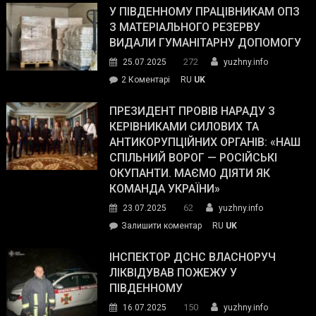
завойовує
У ПІВДЕННОМУ ПРАЦІВНИКАМ ОПЗ
симпатії
З МАТЕРІАЛЬНОГО РЕЗЕРВУ
виборців
ВИДАЛИ ГУМАНІТАРНУ ДОПОМОГУ
Трампа
272
25.07.2025
yuzhny.info
–
до
2 Коментарі
RU
UK
The
У
Wall
Південному
ПРЕЗИДЕНТ ПРОВІВ НАРАДУ З
Street
працівникам
КЕРІВНИКАМИ СИЛОВИХ ТА
Journal.
ОПЗ
АНТИКОРУПЦІЙНИХ ОРГАНІВ: «НАШ
з
СПІЛЬНИЙ ВОРОГ — РОСІЙСЬКІ
матеріального
ОКУПАНТИ. МАЄМО ДІЯТИ ЯК
резерву
КОМАНДА УКРАЇНИ»
видали
62
23.07.2025
yuzhny.info
гуманітарну
on
Залишити коментар
RU
UK
допомогу
Президент
провів
ІНСПЕКТОР ДСНС ВЛАСНОРУЧ
нараду
ЛІКВІДУВАВ ПОЖЕЖУ У
з
ПІВДЕННОМУ
керівниками
150
16.07.2025
yuzhny.info
силових