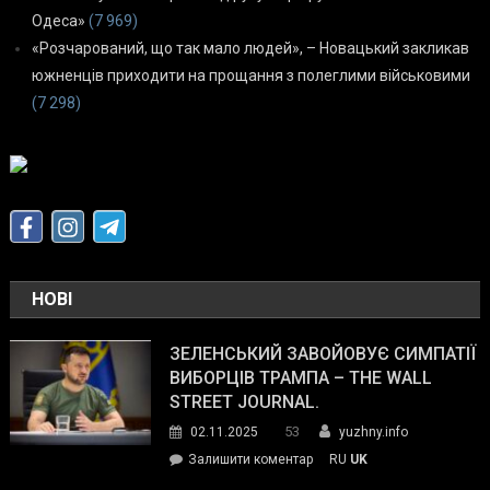
Одеса»
(7 969)
«Розчарований, що так мало людей», – Новацький закликав
южненців приходити на прощання з полеглими військовими
(7 298)
НОВІ
ЗЕЛЕНСЬКИЙ ЗАВОЙОВУЄ СИМПАТІЇ
ВИБОРЦІВ ТРАМПА – THE WALL
STREET JOURNAL.
53
02.11.2025
yuzhny.info
on
Залишити коментар
RU
UK
Зеленський