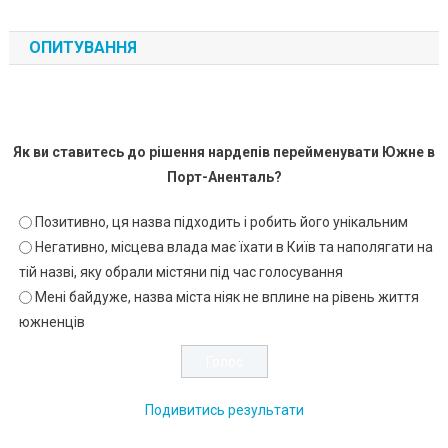
ОПИТУВАННЯ
Як ви ставитесь до рішення нардепів перейменувати Южне в
Порт-Аненталь?
Позитивно, ця назва підходить і робить його унікальним
Негативно, місцева влада має їхати в Київ та наполягати на
тій назві, яку обрали містяни під час голосування
Мені байдуже, назва міста ніяк не вплине на рівень життя
южненців
Подивитись результати