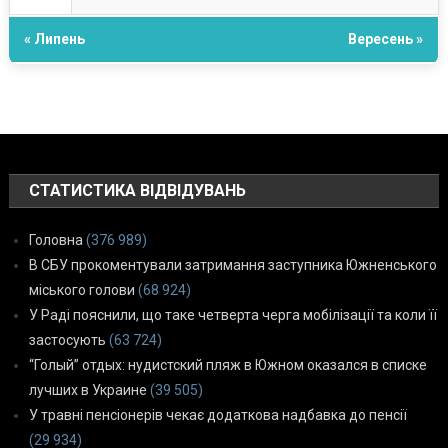
« Липень
Вересень »
СТАТИСТИКА ВІДВІДУВАНЬ
Головна
(376 989)
В СБУ прокоментували затримання заступника Южненського
міського голови
(68 924)
У Раді пояснили, що таке четверта черга мобілізації та коли її
застосують
(63 724)
“Голый” отдых: нудистский пляж в Южном оказался в списке
лучших в Украине
(39 505)
У травні пенсіонерів чекає додаткова надбавка до пенсії
(29 934)