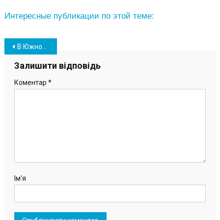
Интересные публикации по этой теме:
Навігація
В Южному обговорили питання щодо стану та утримання очисних споруд
записів
Залишити відповідь
Коментар
*
Ім'я