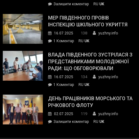
on
Залишити коментар
RU
UK
та
Інспектор
антикорупційних
ДСНС
МЕР ПІВДЕННОГО ПРОВІВ
органів:
власноруч
ІНСПЕКЦІЮ ШКІЛЬНОГО УКРИТТЯ
«Наш
ліквідував
спільний
138
16.07.2025
yuzhny.info
пожежу
ворог
до
1 Коментар
RU
UK
у
—
Мер
Південному
російські
Південного
ВЛАДА ПІВДЕННОГО ЗУСТРІЛАСЯ З
окупанти.
провів
ПРЕДСТАВНИКАМИ МОЛОДІЖНОЇ
Маємо
інспекцію
РАДИ: ЩО ОБГОВОРЮВАЛИ
діяти
шкільного
134
16.07.2025
yuzhny.info
як
укриття
команда
до
1 Коментар
RU
UK
України»
Влада
Південного
ДЕНЬ ПРАЦІВНИКІВ МОРСЬКОГО ТА
зустрілася
РІЧКОВОГО ФЛОТУ
з
119
02.07.2025
yuzhny.info
представниками
on
Залишити коментар
RU
UK
молодіжної
День
ради:
працівників
що