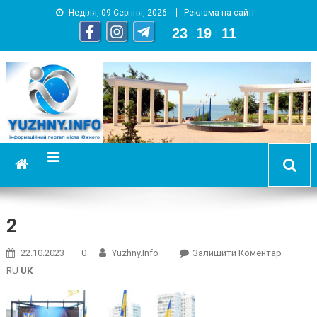
Неділя, 09 Серпня, 2026
Реклама на сайті
23
:
19
:
12
YUZHNY.INFO
информационный портал города Южный
2
On
22.10.2023
0
Yuzhny.info
Залишити Коментар
2
RU
UK