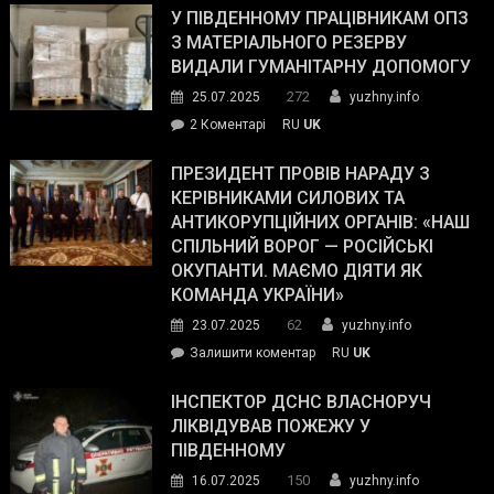
завойовує
У ПІВДЕННОМУ ПРАЦІВНИКАМ ОПЗ
симпатії
З МАТЕРІАЛЬНОГО РЕЗЕРВУ
виборців
ВИДАЛИ ГУМАНІТАРНУ ДОПОМОГУ
Трампа
272
25.07.2025
yuzhny.info
–
до
2 Коментарі
RU
UK
The
У
Wall
Південному
ПРЕЗИДЕНТ ПРОВІВ НАРАДУ З
Street
працівникам
КЕРІВНИКАМИ СИЛОВИХ ТА
Journal.
ОПЗ
АНТИКОРУПЦІЙНИХ ОРГАНІВ: «НАШ
з
СПІЛЬНИЙ ВОРОГ — РОСІЙСЬКІ
матеріального
ОКУПАНТИ. МАЄМО ДІЯТИ ЯК
резерву
КОМАНДА УКРАЇНИ»
видали
62
23.07.2025
yuzhny.info
гуманітарну
on
Залишити коментар
RU
UK
допомогу
Президент
провів
ІНСПЕКТОР ДСНС ВЛАСНОРУЧ
нараду
ЛІКВІДУВАВ ПОЖЕЖУ У
з
ПІВДЕННОМУ
керівниками
150
16.07.2025
yuzhny.info
силових