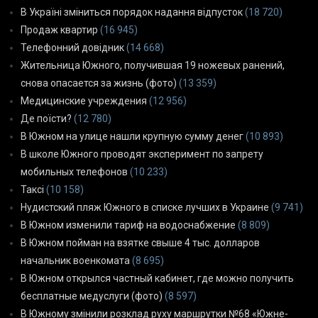
В Україні зміниться порядок надання відпусток
(18 720)
Продаж квартир
(16 945)
Телефонний довідник
(14 668)
Жительница Южного, получившая 19 ножевых ранений,
снова опасается за жизнь (фото)
(13 359)
Медицинские учреждения
(12 956)
Де поїсти?
(12 780)
В Южном на улице нашли крупную сумму денег
(10 893)
В школе Южного проводят эксперимент по запрету
мобильных телефонов
(10 233)
Таксі
(10 158)
Нудистский пляж Южного в списке лучших в Украине
(9 741)
В Южном изменили тариф на водоснабжение
(8 809)
В Южном пойман на взятке свыше 4 тыс. долларов
начальник военкомата
(8 695)
В Южном открылся частный кабинет, где можно получить
бесплатные медуслуги (фото)
(8 597)
В Южному змінили розклад руху маршрутки №68 «Южне-