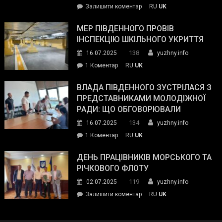
on
Залишити коментар
RU
UK
та
Інспектор
антикорупційних
ДСНС
МЕР ПІВДЕННОГО ПРОВІВ
органів:
власноруч
ІНСПЕКЦІЮ ШКІЛЬНОГО УКРИТТЯ
«Наш
ліквідував
спільний
138
16.07.2025
yuzhny.info
пожежу
ворог
до
1 Коментар
RU
UK
у
—
Мер
Південному
російські
Південного
ВЛАДА ПІВДЕННОГО ЗУСТРІЛАСЯ З
окупанти.
провів
ПРЕДСТАВНИКАМИ МОЛОДІЖНОЇ
Маємо
інспекцію
РАДИ: ЩО ОБГОВОРЮВАЛИ
діяти
шкільного
134
16.07.2025
yuzhny.info
як
укриття
команда
до
1 Коментар
RU
UK
України»
Влада
Південного
ДЕНЬ ПРАЦІВНИКІВ МОРСЬКОГО ТА
зустрілася
РІЧКОВОГО ФЛОТУ
з
119
02.07.2025
yuzhny.info
представниками
on
Залишити коментар
RU
UK
молодіжної
День
ради:
працівників
що