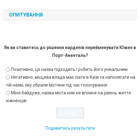
ОПИТУВАННЯ
Як ви ставитесь до рішення нардепів перейменувати Южне в
Порт-Аненталь?
Позитивно, ця назва підходить і робить його унікальним
Негативно, місцева влада має їхати в Київ та наполягати на
тій назві, яку обрали містяни під час голосування
Мені байдуже, назва міста ніяк не вплине на рівень життя
южненців
Подивитись результати