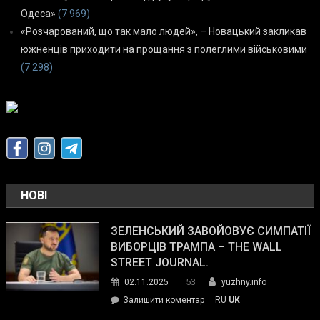
Одеса»
(7 969)
«Розчарований, що так мало людей», – Новацький закликав
южненців приходити на прощання з полеглими військовими
(7 298)
НОВІ
ЗЕЛЕНСЬКИЙ ЗАВОЙОВУЄ СИМПАТІЇ
ВИБОРЦІВ ТРАМПА – THE WALL
STREET JOURNAL.
53
02.11.2025
yuzhny.info
on
Залишити коментар
RU
UK
Зеленський