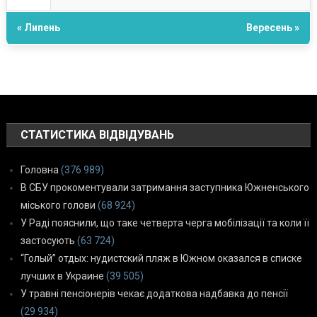
« Липень
Вересень »
СТАТИСТИКА ВІДВІДУВАНЬ
Головна
(376 989)
В СБУ прокоментували затримання заступника Южненського
міського голови
(68 924)
У Раді пояснили, що таке четверта черга мобілізації та коли її
застосують
(63 724)
“Голый” отдых: нудистский пляж в Южном оказался в списке
лучших в Украине
(39 505)
У травні пенсіонерів чекає додаткова надбавка до пенсії
(29 934)