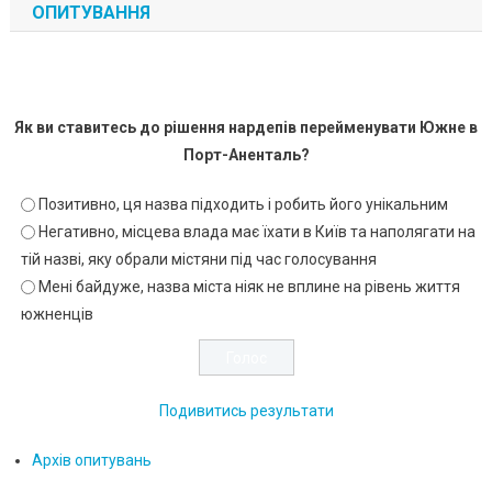
ОПИТУВАННЯ
Як ви ставитесь до рішення нардепів перейменувати Южне в
Порт-Аненталь?
Позитивно, ця назва підходить і робить його унікальним
Негативно, місцева влада має їхати в Київ та наполягати на
тій назві, яку обрали містяни під час голосування
Мені байдуже, назва міста ніяк не вплине на рівень життя
южненців
Подивитись результати
Архів опитувань