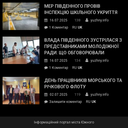
антикорупційних
ДСНС
МЕР ПІВДЕННОГО ПРОВІВ
органів:
власноруч
ІНСПЕКЦІЮ ШКІЛЬНОГО УКРИТТЯ
«Наш
ліквідував
спільний
138
16.07.2025
yuzhny.info
пожежу
ворог
до
1 Коментар
RU
UK
у
—
Мер
Південному
російські
Південного
ВЛАДА ПІВДЕННОГО ЗУСТРІЛАСЯ З
окупанти.
провів
ПРЕДСТАВНИКАМИ МОЛОДІЖНОЇ
Маємо
інспекцію
РАДИ: ЩО ОБГОВОРЮВАЛИ
діяти
шкільного
134
16.07.2025
yuzhny.info
як
укриття
команда
до
1 Коментар
RU
UK
України»
Влада
Південного
ДЕНЬ ПРАЦІВНИКІВ МОРСЬКОГО ТА
зустрілася
РІЧКОВОГО ФЛОТУ
з
119
02.07.2025
yuzhny.info
представниками
on
Залишити коментар
RU
UK
молодіжної
День
ради:
працівників
що
морського
обговорювали
Інформаційний портал міста Южного
та