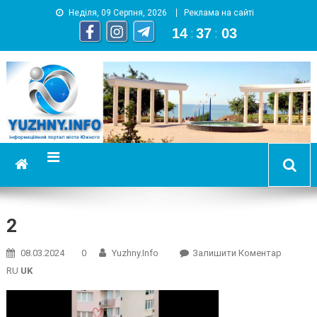
Неділя, 09 Серпня, 2026
Реклама на сайті
14
:
37
:
03
YUZHNY.INFO
информационный портал города Южный
2
On
08.03.2024
0
Yuzhny.info
Залишити Коментар
2
RU
UK