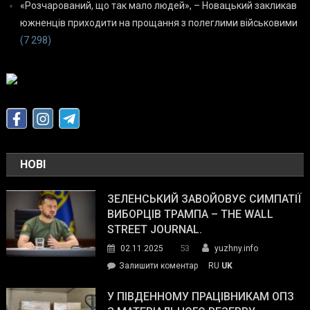
«Розчарований, що так мало людей», – Новацький закликав
южненців приходити на прощання з полеглими військовими
(7 298)
НОВІ
ЗЕЛЕНСЬКИЙ ЗАВОЙОВУЄ СИМПАТІЇ
ВИБОРЦІВ ТРАМПА – THE WALL
STREET JOURNAL.
53
02.11.2025
yuzhny.info
on
Залишити коментар
RU
UK
Зеленський
завойовує
У ПІВДЕННОМУ ПРАЦІВНИКАМ ОПЗ
симпатії