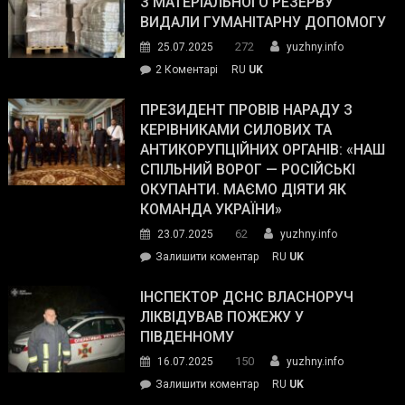
З МАТЕРІАЛЬНОГО РЕЗЕРВУ
виборців
ВИДАЛИ ГУМАНІТАРНУ ДОПОМОГУ
Трампа
272
25.07.2025
yuzhny.info
–
до
2 Коментарі
RU
UK
The
У
Wall
Південному
ПРЕЗИДЕНТ ПРОВІВ НАРАДУ З
Street
працівникам
КЕРІВНИКАМИ СИЛОВИХ ТА
Journal.
ОПЗ
АНТИКОРУПЦІЙНИХ ОРГАНІВ: «НАШ
з
СПІЛЬНИЙ ВОРОГ — РОСІЙСЬКІ
матеріального
ОКУПАНТИ. МАЄМО ДІЯТИ ЯК
резерву
КОМАНДА УКРАЇНИ»
видали
62
23.07.2025
yuzhny.info
гуманітарну
on
Залишити коментар
RU
UK
допомогу
Президент
провів
ІНСПЕКТОР ДСНС ВЛАСНОРУЧ
нараду
ЛІКВІДУВАВ ПОЖЕЖУ У
з
ПІВДЕННОМУ
керівниками
150
16.07.2025
yuzhny.info
силових
on
Залишити коментар
RU
UK
та
Інспектор