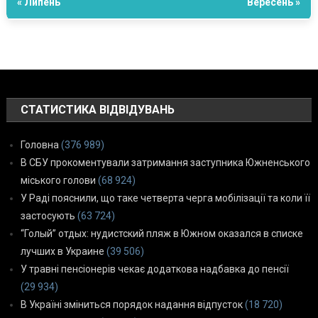
« Липень
Вересень »
СТАТИСТИКА ВІДВІДУВАНЬ
Головна
(376 989)
В СБУ прокоментували затримання заступника Южненського
міського голови
(68 924)
У Раді пояснили, що таке четверта черга мобілізації та коли її
застосують
(63 724)
“Голый” отдых: нудистский пляж в Южном оказался в списке
лучших в Украине
(39 506)
У травні пенсіонерів чекає додаткова надбавка до пенсії
(29 934)
В Україні зміниться порядок надання відпусток
(18 720)