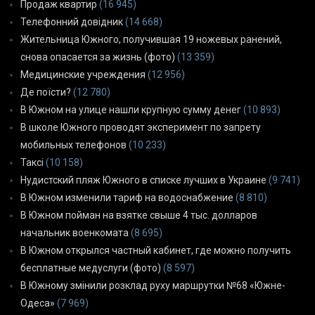
Продаж квартир
(16 945)
Телефонний довідник
(14 668)
Жительница Южного, получившая 19 ножевых ранений,
снова опасается за жизнь (фото)
(13 359)
Медицинские учреждения
(12 956)
Де поїсти?
(12 780)
В Южном на улице нашли крупную сумму денег
(10 893)
В школе Южного проводят эксперимент по запрету
мобильных телефонов
(10 233)
Таксі
(10 158)
Нудистский пляж Южного в списке лучших в Украине
(9 741)
В Южном изменили тариф на водоснабжение
(8 810)
В Южном пойман на взятке свыше 4 тыс. долларов
начальник военкомата
(8 695)
В Южном открылся частный кабинет, где можно получить
бесплатные медуслуги (фото)
(8 597)
В Южному змінили розклад руху маршрутки №68 «Южне-
Одеса»
(7 969)