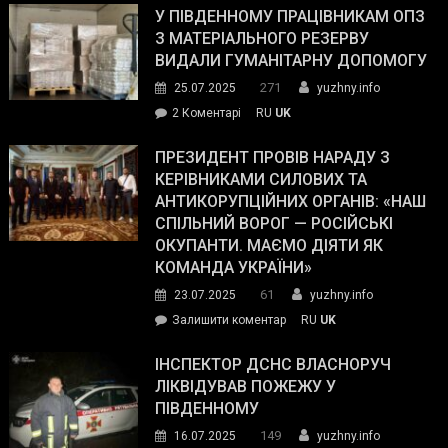
завойовує
У ПІВДЕННОМУ ПРАЦІВНИКАМ ОПЗ
симпатії
З МАТЕРІАЛЬНОГО РЕЗЕРВУ
виборців
ВИДАЛИ ГУМАНІТАРНУ ДОПОМОГУ
Трампа
271
25.07.2025
yuzhny.info
–
до
2 Коментарі
RU
UK
The
У
Wall
Південному
ПРЕЗИДЕНТ ПРОВІВ НАРАДУ З
Street
працівникам
КЕРІВНИКАМИ СИЛОВИХ ТА
Journal.
ОПЗ
АНТИКОРУПЦІЙНИХ ОРГАНІВ: «НАШ
з
СПІЛЬНИЙ ВОРОГ — РОСІЙСЬКІ
матеріального
ОКУПАНТИ. МАЄМО ДІЯТИ ЯК
резерву
КОМАНДА УКРАЇНИ»
видали
61
23.07.2025
yuzhny.info
гуманітарну
on
Залишити коментар
RU
UK
допомогу
Президент
провів
ІНСПЕКТОР ДСНС ВЛАСНОРУЧ
нараду
ЛІКВІДУВАВ ПОЖЕЖУ У
з
ПІВДЕННОМУ
керівниками
149
16.07.2025
yuzhny.info
силових