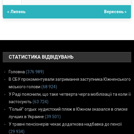
« Липень
Вересень »
СТАТИСТИКА ВІДВІДУВАНЬ
Головна
(376 989)
В СБУ прокоментували затримання заступника Южненського
міського голови
(68 924)
У Раді пояснили, що таке четверта черга мобілізації та коли її
застосують
(63 724)
“Голый” отдых: нудистский пляж в Южном оказался в списке
лучших в Украине
(39 501)
У травні пенсіонерів чекає додаткова надбавка до пенсії
(29 934)