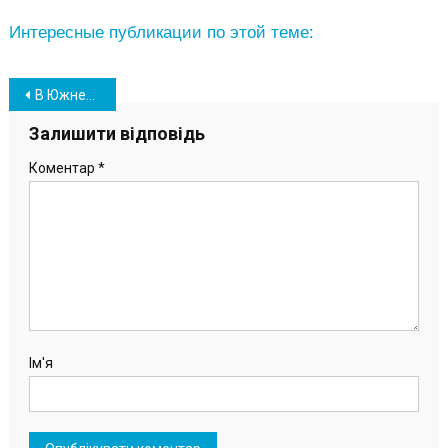
Интересные публикации по этой теме:
Навігація
В Южненській міськраді змінили голів депутатських комісій
записів
Залишити відповідь
Коментар
*
Ім'я