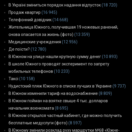
В Україні зміниться порядок надання відпусток
(18 720)
Продаж квартир
(16 945)
Телефонний довідник
(14 668)
Жительница Южного, получившая 19 ножевых ранений,
снова опасается за жизнь (фото)
(13 359)
Медицинские учреждения
(12 956)
Де поїсти?
(12 780)
В Южном на улице нашли крупную сумму денег
(10 893)
В школе Южного проводят эксперимент по запрету
мобильных телефонов
(10 233)
Таксі
(10 158)
Нудистский пляж Южного в списке лучших в Украине
(9 737)
В Южном изменили тариф на водоснабжение
(8 809)
В Южном пойман на взятке свыше 4 тыс. долларов
начальник военкомата
(8 695)
В Южном открылся частный кабинет, где можно получить
бесплатные медуслуги (фото)
(8 597)
В Южному змінили розклад руху маршрутки №68 «Южне-