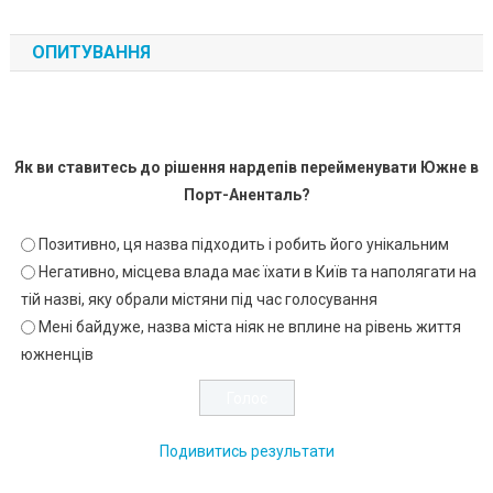
ОПИТУВАННЯ
Як ви ставитесь до рішення нардепів перейменувати Южне в
Порт-Аненталь?
Позитивно, ця назва підходить і робить його унікальним
Негативно, місцева влада має їхати в Київ та наполягати на
тій назві, яку обрали містяни під час голосування
Мені байдуже, назва міста ніяк не вплине на рівень життя
южненців
Подивитись результати