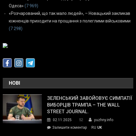
Одеса»
(7 969)
«Розчарований, що так мало людей», – Новацький закликав
южненців приходити на прощання з полеглими військовими
(7 298)
НОВІ
ЗЕЛЕНСЬКИЙ ЗАВОЙОВУЄ СИМПАТІЇ
ВИБОРЦІВ ТРАМПА – THE WALL
STREET JOURNAL.
52
02.11.2025
yuzhny.info
on
Залишити коментар
RU
UK
Зеленський