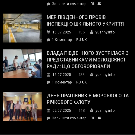
on
Залишити коментар
RU
UK
та
Інспектор
антикорупційних
ДСНС
МЕР ПІВДЕННОГО ПРОВІВ
органів:
власноруч
ІНСПЕКЦІЮ ШКІЛЬНОГО УКРИТТЯ
«Наш
ліквідував
спільний
136
16.07.2025
yuzhny.info
пожежу
ворог
до
1 Коментар
RU
UK
у
—
Мер
Південному
російські
Південного
ВЛАДА ПІВДЕННОГО ЗУСТРІЛАСЯ З
окупанти.
провів
ПРЕДСТАВНИКАМИ МОЛОДІЖНОЇ
Маємо
інспекцію
РАДИ: ЩО ОБГОВОРЮВАЛИ
діяти
шкільного
133
16.07.2025
yuzhny.info
як
укриття
команда
до
1 Коментар
RU
UK
України»
Влада
Південного
ДЕНЬ ПРАЦІВНИКІВ МОРСЬКОГО ТА
зустрілася
РІЧКОВОГО ФЛОТУ
з
118
02.07.2025
yuzhny.info
представниками
on
Залишити коментар
RU
UK
молодіжної
День
ради:
працівників
що