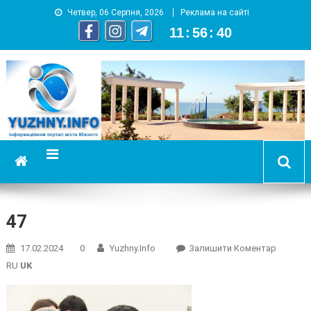
Четвер, 06 Серпня, 2026
Реклама на сайті
11
:
56
:
41
YUZHNY.INFO
информационный портал города Южный
47
On
17.02.2024
0
Yuzhny.info
Залишити Коментар
47
RU
UK