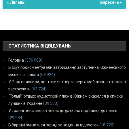
« Липень
Вересень »
СТАТИСТИКА ВІДВІДУВАНЬ
Головна
(376 989)
В СБУ прокоментували затримання заступника Южненського
міського голови
(68 924)
У Раді пояснили, що таке четверта черга мобілізації та коли її
застосують
(63 724)
“Голый” отдых: нудистский пляж в Южном оказался в списке
лучших в Украине
(39 503)
У травні пенсіонерів чекає додаткова надбавка до пенсії
(29 934)
В Україні зміниться порядок надання відпусток
(18 720)