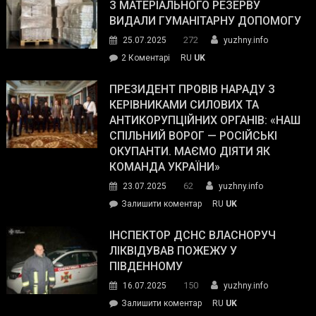
симпатії
З МАТЕРІАЛЬНОГО РЕЗЕРВУ
виборців
ВИДАЛИ ГУМАНІТАРНУ ДОПОМОГУ
Трампа
272
25.07.2025
yuzhny.info
–
до
2 Коментарі
RU
UK
The
У
Wall
Південному
ПРЕЗИДЕНТ ПРОВІВ НАРАДУ З
Street
працівникам
КЕРІВНИКАМИ СИЛОВИХ ТА
Journal.
ОПЗ
АНТИКОРУПЦІЙНИХ ОРГАНІВ: «НАШ
з
СПІЛЬНИЙ ВОРОГ — РОСІЙСЬКІ
матеріального
ОКУПАНТИ. МАЄМО ДІЯТИ ЯК
резерву
КОМАНДА УКРАЇНИ»
видали
62
23.07.2025
yuzhny.info
гуманітарну
on
Залишити коментар
RU
UK
допомогу
Президент
провів
ІНСПЕКТОР ДСНС ВЛАСНОРУЧ
нараду
ЛІКВІДУВАВ ПОЖЕЖУ У
з
ПІВДЕННОМУ
керівниками
150
16.07.2025
yuzhny.info
силових
on
Залишити коментар
RU
UK
та