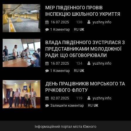
Інспектор
антикорупційних
ДСНС
МЕР ПІВДЕННОГО ПРОВІВ
органів:
власноруч
ІНСПЕКЦІЮ ШКІЛЬНОГО УКРИТТЯ
«Наш
ліквідував
спільний
138
16.07.2025
yuzhny.info
пожежу
ворог
до
1 Коментар
RU
UK
у
—
Мер
Південному
російські
Південного
ВЛАДА ПІВДЕННОГО ЗУСТРІЛАСЯ З
окупанти.
провів
ПРЕДСТАВНИКАМИ МОЛОДІЖНОЇ
Маємо
інспекцію
РАДИ: ЩО ОБГОВОРЮВАЛИ
діяти
шкільного
134
16.07.2025
yuzhny.info
як
укриття
команда
до
1 Коментар
RU
UK
України»
Влада
Південного
ДЕНЬ ПРАЦІВНИКІВ МОРСЬКОГО ТА
зустрілася
РІЧКОВОГО ФЛОТУ
з
119
02.07.2025
yuzhny.info
представниками
on
Залишити коментар
RU
UK
молодіжної
День
ради:
працівників
що
морського
обговорювали
Інформаційний портал міста Южного
та