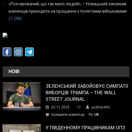
«Розчарований, що так мало людей», – Новацький закликав
южненців приходити на прощання з полеглими військовими
(7 298)
НОВІ
ЗЕЛЕНСЬКИЙ ЗАВОЙОВУЄ СИМПАТІЇ
ВИБОРЦІВ ТРАМПА – THE WALL
STREET JOURNAL.
53
02.11.2025
yuzhny.info
on
Залишити коментар
RU
UK
Зеленський
завойовує
У ПІВДЕННОМУ ПРАЦІВНИКАМ ОПЗ