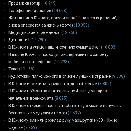
Продаж квартир
(16 945)
Телефонний довідник
(14 668)
Жительница Южного, получившая 19 ножевых ранений,
снова опасается за жизнь (фото)
(13 359)
Медицинские учреждения
(12 956)
Де поїсти?
(12 780)
В Южном на улице нашли крупную сумму денег
(10 893)
В школе Южного проводят эксперимент по запрету
мобильных телефонов
(10 233)
Таксі
(10 158)
Нудистский пляж Южного в списке лучших в Украине
(9 738)
В Южном изменили тариф на водоснабжение
(8 809)
В Южном пойман на взятке свыше 4 тыс. долларов
начальник военкомата
(8 695)
В Южном открылся частный кабинет, где можно получить
бесплатные медуслуги (фото)
(8 597)
В Южному змінили розклад руху маршрутки №68 «Южне-
Одеса»
(7 969)