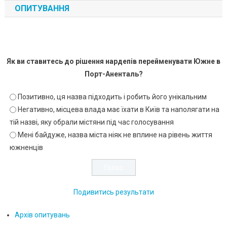
ОПИТУВАННЯ
Як ви ставитесь до рішення нардепів перейменувати Южне в
Порт-Аненталь?
Позитивно, ця назва підходить і робить його унікальним
Негативно, місцева влада має їхати в Київ та наполягати на
тій назві, яку обрали містяни під час голосування
Мені байдуже, назва міста ніяк не вплине на рівень життя
южненців
Подивитись результати
Архів опитувань