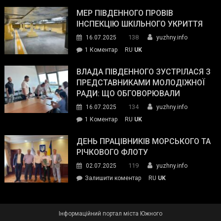
Інспектор
антикорупційних
ДСНС
МЕР ПІВДЕННОГО ПРОВІВ
органів:
власноруч
ІНСПЕКЦІЮ ШКІЛЬНОГО УКРИТТЯ
«Наш
ліквідував
спільний
138
16.07.2025
yuzhny.info
пожежу
ворог
до
1 Коментар
RU
UK
у
—
Мер
Південному
російські
Південного
ВЛАДА ПІВДЕННОГО ЗУСТРІЛАСЯ З
окупанти.
провів
ПРЕДСТАВНИКАМИ МОЛОДІЖНОЇ
Маємо
інспекцію
РАДИ: ЩО ОБГОВОРЮВАЛИ
діяти
шкільного
134
16.07.2025
yuzhny.info
як
укриття
команда
до
1 Коментар
RU
UK
України»
Влада
Південного
ДЕНЬ ПРАЦІВНИКІВ МОРСЬКОГО ТА
зустрілася
РІЧКОВОГО ФЛОТУ
з
119
02.07.2025
yuzhny.info
представниками
on
Залишити коментар
RU
UK
молодіжної
День
ради:
працівників
що
морського
обговорювали
Інформаційний портал міста Южного
та