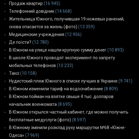
Продаж квартир
(16 945)
Телефонний довідник
(14 668)
Жительница Южного, получившая 19 ножевых ранений,
снова опасается за жизнь (фото)
(13 359)
Медицинские учреждения
(12 956)
Де поїсти?
(12 780)
В Южном на улице нашли крупную сумму денег
(10 893)
В школе Южного проводят эксперимент по запрету
мобильных телефонов
(10 233)
Таксі
(10 158)
Нудистский пляж Южного в списке лучших в Украине
(9 741)
В Южном изменили тариф на водоснабжение
(8 809)
В Южном пойман на взятке свыше 4 тыс. долларов
начальник военкомата
(8 695)
В Южном открылся частный кабинет, где можно получить
бесплатные медуслуги (фото)
(8 597)
В Южному змінили розклад руху маршрутки №68 «Южне-
Одеса»
(7 969)