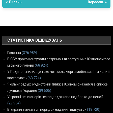
« Липень
Вересень »
СТАТИСТИКА ВІДВІДУВАНЬ
Головна
(376 989)
В СБУ прокоментували затримання заступника Южненського
міського голови
(68 924)
У Раді пояснили, що таке четверта черга мобілізації та коли її
застосують
(63 724)
“Голый” отдых: нудистский пляж в Южном оказался в списке
лучших в Украине
(39 505)
У травні пенсіонерів чекає додаткова надбавка до пенсії
(29 934)
В Україні зміниться порядок надання відпусток
(18 720)