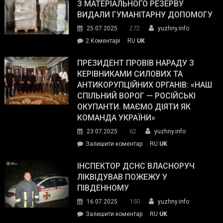
симпатії
З МАТЕРІАЛЬНОГО РЕЗЕРВУ
виборців
ВИДАЛИ ГУМАНІТАРНУ ДОПОМОГУ
Трампа
272
25.07.2025
yuzhny.info
–
до
2 Коментарі
RU
UK
The
У
Wall
Південному
ПРЕЗИДЕНТ ПРОВІВ НАРАДУ З
Street
працівникам
КЕРІВНИКАМИ СИЛОВИХ ТА
Journal.
ОПЗ
АНТИКОРУПЦІЙНИХ ОРГАНІВ: «НАШ
з
СПІЛЬНИЙ ВОРОГ — РОСІЙСЬКІ
матеріального
ОКУПАНТИ. МАЄМО ДІЯТИ ЯК
резерву
КОМАНДА УКРАЇНИ»
видали
62
23.07.2025
yuzhny.info
гуманітарну
on
Залишити коментар
RU
UK
допомогу
Президент
провів
ІНСПЕКТОР ДСНС ВЛАСНОРУЧ
нараду
ЛІКВІДУВАВ ПОЖЕЖУ У
з
ПІВДЕННОМУ
керівниками
150
16.07.2025
yuzhny.info
силових
on
Залишити коментар
RU
UK
та