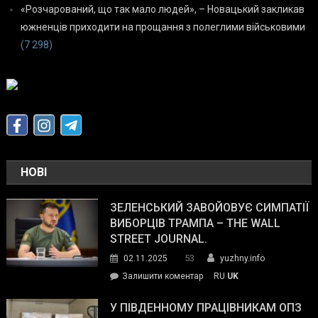
«Розчарований, що так мало людей», – Новацький закликав
южненців приходити на прощання з полеглими військовими
(7 298)
НОВІ
ЗЕЛЕНСЬКИЙ ЗАВОЙОВУЄ СИМПАТІЇ
ВИБОРЦІВ ТРАМПА – THE WALL
STREET JOURNAL.
53
02.11.2025
yuzhny.info
on
Залишити коментар
RU
UK
Зеленський
завойовує
У ПІВДЕННОМУ ПРАЦІВНИКАМ ОПЗ