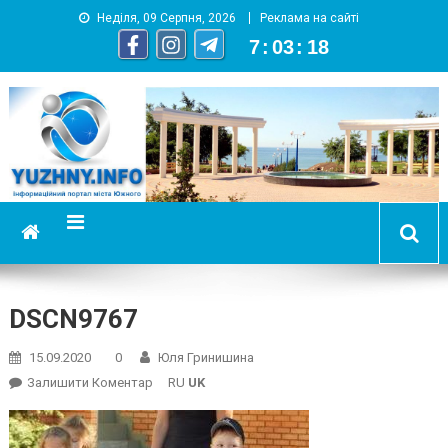
Неділя, 09 Серпня, 2026
Реклама на сайті
7
:
03
:
19
YUZHNY.INFO
информационный портал города Южный
DSCN9767
15.09.2020
0
Юля Гринишина
On
Залишити Коментар
RU
UK
DSCN9767