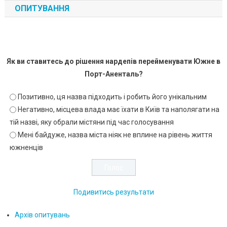
ОПИТУВАННЯ
Як ви ставитесь до рішення нардепів перейменувати Южне в
Порт-Аненталь?
Позитивно, ця назва підходить і робить його унікальним
Негативно, місцева влада має їхати в Київ та наполягати на
тій назві, яку обрали містяни під час голосування
Мені байдуже, назва міста ніяк не вплине на рівень життя
южненців
Подивитись результати
Архів опитувань