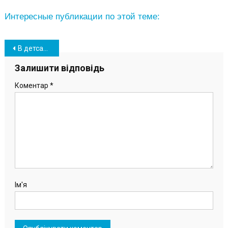
Интересные публикации по этой теме:
Навігація
В детсадах Южного началась неделя Малых Олимпийских игр (фото)
записів
Залишити відповідь
Коментар
*
Ім'я