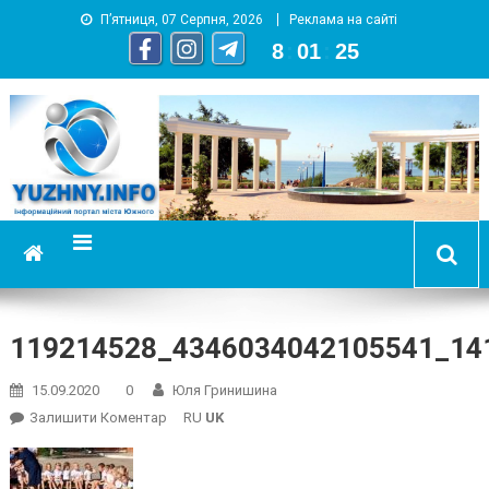
П’ятниця, 07 Серпня, 2026
Реклама на сайті
8
:
01
:
25
YUZHNY.INFO
информационный портал города Южный
119214528_4346034042105541_14
15.09.2020
0
Юля Гринишина
On
Залишити Коментар
RU
UK
119214528_4346034042105541_141613869494512