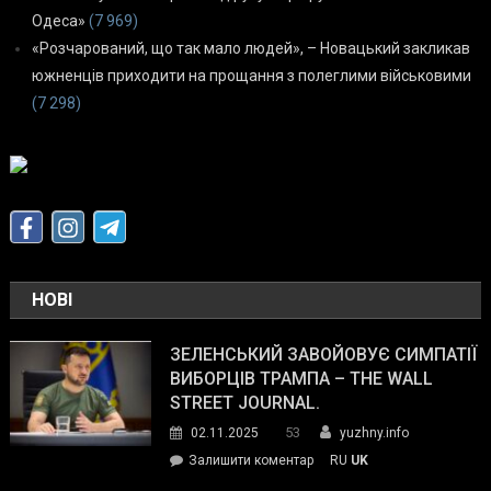
Одеса»
(7 969)
«Розчарований, що так мало людей», – Новацький закликав
южненців приходити на прощання з полеглими військовими
(7 298)
НОВІ
ЗЕЛЕНСЬКИЙ ЗАВОЙОВУЄ СИМПАТІЇ
ВИБОРЦІВ ТРАМПА – THE WALL
STREET JOURNAL.
53
02.11.2025
yuzhny.info
on
Залишити коментар
RU
UK
Зеленський