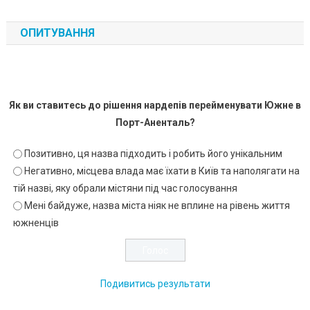
ОПИТУВАННЯ
Як ви ставитесь до рішення нардепів перейменувати Южне в
Порт-Аненталь?
Позитивно, ця назва підходить і робить його унікальним
Негативно, місцева влада має їхати в Київ та наполягати на
тій назві, яку обрали містяни під час голосування
Мені байдуже, назва міста ніяк не вплине на рівень життя
южненців
Подивитись результати