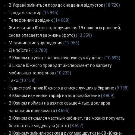
В Україні зміниться порядок надання відпусток
(18 720)
Продаж квартир
(16 945)
Телефонний довідник
(14 668)
Жительница Южного, получившая 19 ножевых ранений,
снова опасается за жизнь (фото)
(13 359)
Медицинские учреждения
(12 956)
Де поїсти?
(12 780)
В Южном на улице нашли крупную сумму денег
(10 893)
В школе Южного проводят эксперимент по запрету
мобильных телефонов
(10 233)
Таксі
(10 158)
Нудистский пляж Южного в списке лучших в Украине
(9 738)
В Южном изменили тариф на водоснабжение
(8 809)
В Южном пойман на взятке свыше 4 тыс. долларов
начальник военкомата
(8 695)
В Южном открылся частный кабинет, где можно получить
бесплатные медуслуги (фото)
(8 597)
В Южному змінили розклад руху маршрутки №68 «Южне-