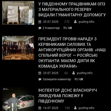
завойовує
У ПІВДЕННОМУ ПРАЦІВНИКАМ ОПЗ
симпатії
З МАТЕРІАЛЬНОГО РЕЗЕРВУ
виборців
ВИДАЛИ ГУМАНІТАРНУ ДОПОМОГУ
Трампа
272
25.07.2025
yuzhny.info
–
до
2 Коментарі
RU
UK
The
У
Wall
Південному
ПРЕЗИДЕНТ ПРОВІВ НАРАДУ З
Street
працівникам
КЕРІВНИКАМИ СИЛОВИХ ТА
Journal.
ОПЗ
АНТИКОРУПЦІЙНИХ ОРГАНІВ: «НАШ
з
СПІЛЬНИЙ ВОРОГ — РОСІЙСЬКІ
матеріального
ОКУПАНТИ. МАЄМО ДІЯТИ ЯК
резерву
КОМАНДА УКРАЇНИ»
видали
62
23.07.2025
yuzhny.info
гуманітарну
on
Залишити коментар
RU
UK
допомогу
Президент
провів
ІНСПЕКТОР ДСНС ВЛАСНОРУЧ
нараду
ЛІКВІДУВАВ ПОЖЕЖУ У
з
ПІВДЕННОМУ
керівниками
150
16.07.2025
yuzhny.info
силових