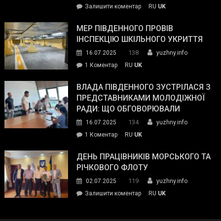
on
Залишити коментар
RU
UK
та
Інспектор
антикорупційних
ДСНС
МЕР ПІВДЕННОГО ПРОВІВ
органів:
власноруч
ІНСПЕКЦІЮ ШКІЛЬНОГО УКРИТТЯ
«Наш
ліквідував
спільний
138
16.07.2025
yuzhny.info
пожежу
ворог
до
1 Коментар
RU
UK
у
—
Мер
Південному
російські
Південного
ВЛАДА ПІВДЕННОГО ЗУСТРІЛАСЯ З
окупанти.
провів
ПРЕДСТАВНИКАМИ МОЛОДІЖНОЇ
Маємо
інспекцію
РАДИ: ЩО ОБГОВОРЮВАЛИ
діяти
шкільного
134
16.07.2025
yuzhny.info
як
укриття
команда
до
1 Коментар
RU
UK
України»
Влада
Південного
ДЕНЬ ПРАЦІВНИКІВ МОРСЬКОГО ТА
зустрілася
РІЧКОВОГО ФЛОТУ
з
119
02.07.2025
yuzhny.info
представниками
on
Залишити коментар
RU
UK
молодіжної
День
ради:
працівників
що