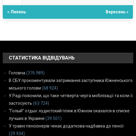
« Липень
Вересень »
СТАТИСТИКА ВІДВІДУВАНЬ
Головна
(376 989)
В СБУ прокоментували затримання заступника Южненського
міського голови
(68 924)
У Раді пояснили, що таке четверта черга мобілізації та коли її
застосують
(63 724)
“Голый” отдых: нудистский пляж в Южном оказался в списке
лучших в Украине
(39 501)
У травні пенсіонерів чекає додаткова надбавка до пенсії
(29 934)