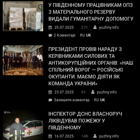
завойовує
У ПІВДЕННОМУ ПРАЦІВНИКАМ ОПЗ
симпатії
З МАТЕРІАЛЬНОГО РЕЗЕРВУ
виборців
ВИДАЛИ ГУМАНІТАРНУ ДОПОМОГУ
Трампа
271
25.07.2025
yuzhny.info
–
до
2 Коментарі
RU
UK
The
У
Wall
Південному
ПРЕЗИДЕНТ ПРОВІВ НАРАДУ З
Street
працівникам
КЕРІВНИКАМИ СИЛОВИХ ТА
Journal.
ОПЗ
АНТИКОРУПЦІЙНИХ ОРГАНІВ: «НАШ
з
СПІЛЬНИЙ ВОРОГ — РОСІЙСЬКІ
матеріального
ОКУПАНТИ. МАЄМО ДІЯТИ ЯК
резерву
КОМАНДА УКРАЇНИ»
видали
61
23.07.2025
yuzhny.info
гуманітарну
on
Залишити коментар
RU
UK
допомогу
Президент
провів
ІНСПЕКТОР ДСНС ВЛАСНОРУЧ
нараду
ЛІКВІДУВАВ ПОЖЕЖУ У
з
ПІВДЕННОМУ
керівниками
149
16.07.2025
yuzhny.info
силових