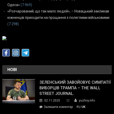
Одеса»
(7 969)
«Розчарований, що так мало людей», – Новацький закликав
южненців приходити на прощання з полеглими військовими
(7 298)
НОВІ
ЗЕЛЕНСЬКИЙ ЗАВОЙОВУЄ СИМПАТІЇ
ВИБОРЦІВ ТРАМПА – THE WALL
STREET JOURNAL.
52
02.11.2025
yuzhny.info
on
Залишити коментар
RU
UK
Зеленський