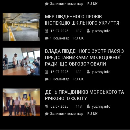
on
Залишити коментар
RU
UK
та
Інспектор
антикорупційних
ДСНС
МЕР ПІВДЕННОГО ПРОВІВ
органів:
власноруч
ІНСПЕКЦІЮ ШКІЛЬНОГО УКРИТТЯ
«Наш
ліквідував
спільний
137
16.07.2025
yuzhny.info
пожежу
ворог
до
1 Коментар
RU
UK
у
—
Мер
Південному
російські
Південного
ВЛАДА ПІВДЕННОГО ЗУСТРІЛАСЯ З
окупанти.
провів
ПРЕДСТАВНИКАМИ МОЛОДІЖНОЇ
Маємо
інспекцію
РАДИ: ЩО ОБГОВОРЮВАЛИ
діяти
шкільного
133
16.07.2025
yuzhny.info
як
укриття
команда
до
1 Коментар
RU
UK
України»
Влада
Південного
ДЕНЬ ПРАЦІВНИКІВ МОРСЬКОГО ТА
зустрілася
РІЧКОВОГО ФЛОТУ
з
118
02.07.2025
yuzhny.info
представниками
on
Залишити коментар
RU
UK
молодіжної
День
ради:
працівників
що