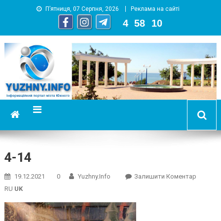
П’ятниця, 07 Серпня, 2026
Реклама на сайті
4
:
58
:
11
YUZHNY.INFO
информационный портал города Южный
4-14
On
19.12.2021
0
Yuzhny.info
Залишити Коментар
4-
RU
UK
14