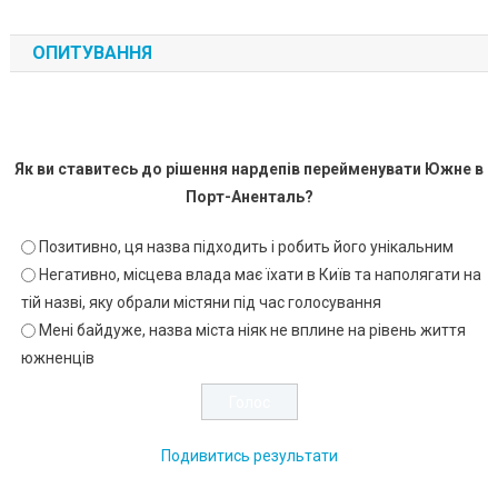
ОПИТУВАННЯ
Як ви ставитесь до рішення нардепів перейменувати Южне в
Порт-Аненталь?
Позитивно, ця назва підходить і робить його унікальним
Негативно, місцева влада має їхати в Київ та наполягати на
тій назві, яку обрали містяни під час голосування
Мені байдуже, назва міста ніяк не вплине на рівень життя
южненців
Подивитись результати