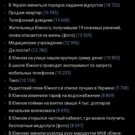
В Україні зміниться порядок надання відпусток
(18 720)
Продаж квартир
(16 945)
Телефонний довідник
(14 668)
Жительница Южного, получившая 19 ножевых ранений,
снова опасается за жизнь (фото)
(13 359)
Медицинские учреждения
(12 956)
Де поїсти?
(12 780)
В Южном на улице нашли крупную сумму денег
(10 893)
В школе Южного проводят эксперимент по запрету
мобильных телефонов
(10 233)
Таксі
(10 158)
Нудистский пляж Южного в списке лучших в Украине
(9 738)
В Южном изменили тариф на водоснабжение
(8 809)
В Южном пойман на взятке свыше 4 тыс. долларов
начальник военкомата
(8 695)
В Южном открылся частный кабинет, где можно получить
бесплатные медуслуги (фото)
(8 597)
В Южному змінили розклад руху маршрутки №68 «Южне-