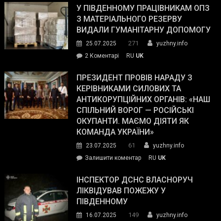
завойовує
У ПІВДЕННОМУ ПРАЦІВНИКАМ ОПЗ
симпатії
З МАТЕРІАЛЬНОГО РЕЗЕРВУ
виборців
ВИДАЛИ ГУМАНІТАРНУ ДОПОМОГУ
Трампа
271
25.07.2025
yuzhny.info
–
до
2 Коментарі
RU
UK
The
У
Wall
Південному
ПРЕЗИДЕНТ ПРОВІВ НАРАДУ З
Street
працівникам
КЕРІВНИКАМИ СИЛОВИХ ТА
Journal.
ОПЗ
АНТИКОРУПЦІЙНИХ ОРГАНІВ: «НАШ
з
СПІЛЬНИЙ ВОРОГ — РОСІЙСЬКІ
матеріального
ОКУПАНТИ. МАЄМО ДІЯТИ ЯК
резерву
КОМАНДА УКРАЇНИ»
видали
61
23.07.2025
yuzhny.info
гуманітарну
on
Залишити коментар
RU
UK
допомогу
Президент
провів
ІНСПЕКТОР ДСНС ВЛАСНОРУЧ
нараду
ЛІКВІДУВАВ ПОЖЕЖУ У
з
ПІВДЕННОМУ
керівниками
149
16.07.2025
yuzhny.info
силових