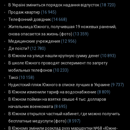
В Україні зміниться порядок надання відпусток
(18 720)
Продаж квартир
(16 945)
Телефонний довідник
(14 668)
Жительница Южного, получившая 19 ножевых ранений,
снова опасается за жизнь (фото)
(13 359)
Медицинские учреждения
(12 956)
Де поїсти?
(12 780)
В Южном на улице нашли крупную сумму денег
(10 893)
В школе Южного проводят эксперимент по запрету
мобильных телефонов
(10 233)
Таксі
(10 158)
Нудистский пляж Южного в списке лучших в Украине
(9 737)
В Южном изменили тариф на водоснабжение
(8 809)
В Южном пойман на взятке свыше 4 тыс. долларов
начальник военкомата
(8 695)
В Южном открылся частный кабинет, где можно получить
бесплатные медуслуги (фото)
(8 597)
В Южному змінили розклад руху маршрутки №68 «Южне-