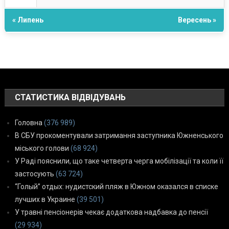
« Липень
Вересень »
СТАТИСТИКА ВІДВІДУВАНЬ
Головна
(376 989)
В СБУ прокоментували затримання заступника Южненського
міського голови
(68 924)
У Раді пояснили, що таке четверта черга мобілізації та коли її
застосують
(63 724)
“Голый” отдых: нудистский пляж в Южном оказался в списке
лучших в Украине
(39 501)
У травні пенсіонерів чекає додаткова надбавка до пенсії
(29 934)