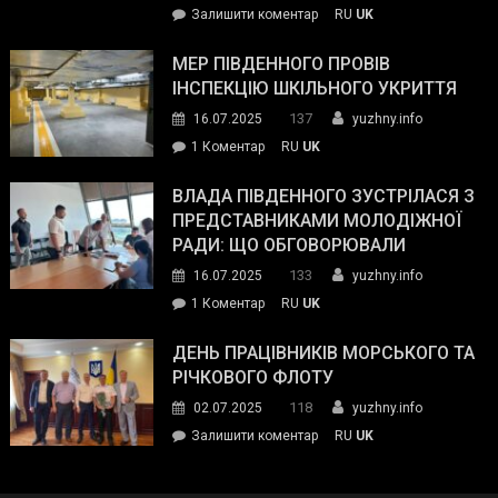
on
Залишити коментар
RU
UK
та
Інспектор
антикорупційних
ДСНС
МЕР ПІВДЕННОГО ПРОВІВ
органів:
власноруч
ІНСПЕКЦІЮ ШКІЛЬНОГО УКРИТТЯ
«Наш
ліквідував
спільний
137
16.07.2025
yuzhny.info
пожежу
ворог
до
1 Коментар
RU
UK
у
—
Мер
Південному
російські
Південного
ВЛАДА ПІВДЕННОГО ЗУСТРІЛАСЯ З
окупанти.
провів
ПРЕДСТАВНИКАМИ МОЛОДІЖНОЇ
Маємо
інспекцію
РАДИ: ЩО ОБГОВОРЮВАЛИ
діяти
шкільного
133
16.07.2025
yuzhny.info
як
укриття
команда
до
1 Коментар
RU
UK
України»
Влада
Південного
ДЕНЬ ПРАЦІВНИКІВ МОРСЬКОГО ТА
зустрілася
РІЧКОВОГО ФЛОТУ
з
118
02.07.2025
yuzhny.info
представниками
on
Залишити коментар
RU
UK
молодіжної
День
ради:
працівників
що