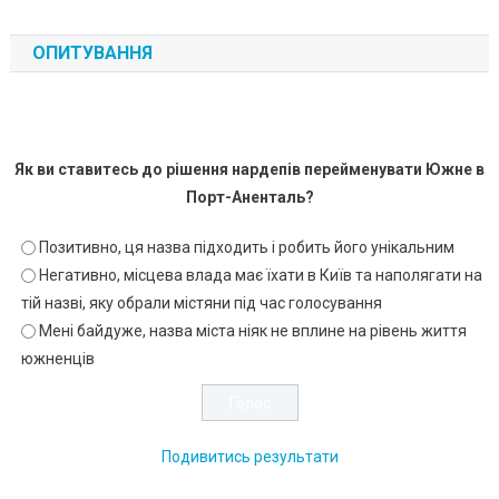
ОПИТУВАННЯ
Як ви ставитесь до рішення нардепів перейменувати Южне в
Порт-Аненталь?
Позитивно, ця назва підходить і робить його унікальним
Негативно, місцева влада має їхати в Київ та наполягати на
тій назві, яку обрали містяни під час голосування
Мені байдуже, назва міста ніяк не вплине на рівень життя
южненців
Подивитись результати