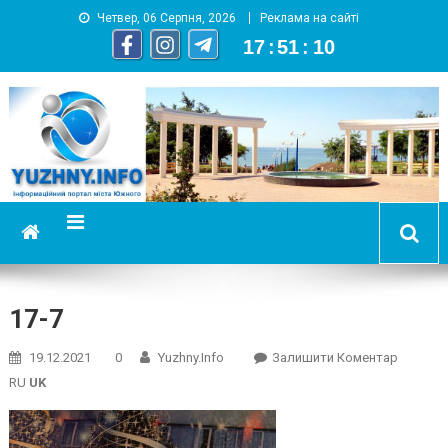
Четвер, 06 Серпня, 2026
Реклама на сайті
17
:
51
:
10
YUZHNY.INFO
информационный портал города Южный
17-7
On
19.12.2021
0
Yuzhny.info
Залишити Коментар
17-
RU
UK
7