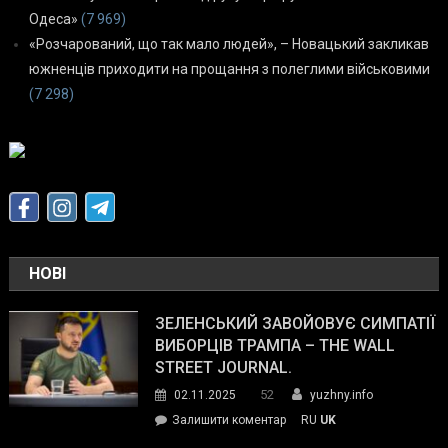
Одеса»
(7 969)
«Розчарований, що так мало людей», – Новацький закликав
южненців приходити на прощання з полеглими військовими
(7 298)
НОВІ
ЗЕЛЕНСЬКИЙ ЗАВОЙОВУЄ СИМПАТІЇ
ВИБОРЦІВ ТРАМПА – THE WALL
STREET JOURNAL.
52
02.11.2025
yuzhny.info
on
Залишити коментар
RU
UK
Зеленський