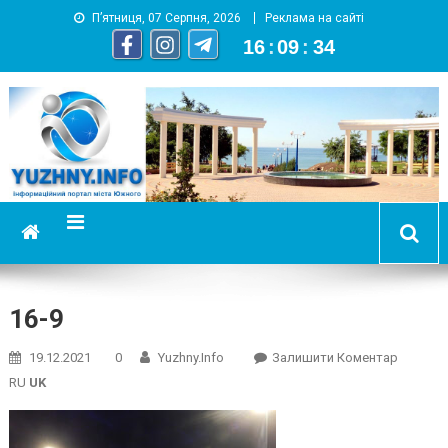
П’ятниця, 07 Серпня, 2026
Реклама на сайті
16
:
09
:
34
YUZHNY.INFO
информационный портал города Южный
16-9
On
19.12.2021
0
Yuzhny.info
Залишити Коментар
16-
RU
UK
9