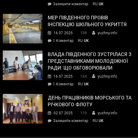
on
Залишити коментар
RU
UK
та
Інспектор
антикорупційних
ДСНС
МЕР ПІВДЕННОГО ПРОВІВ
органів:
власноруч
ІНСПЕКЦІЮ ШКІЛЬНОГО УКРИТТЯ
«Наш
ліквідував
спільний
138
16.07.2025
yuzhny.info
пожежу
ворог
до
1 Коментар
RU
UK
у
—
Мер
Південному
російські
Південного
ВЛАДА ПІВДЕННОГО ЗУСТРІЛАСЯ З
окупанти.
провів
ПРЕДСТАВНИКАМИ МОЛОДІЖНОЇ
Маємо
інспекцію
РАДИ: ЩО ОБГОВОРЮВАЛИ
діяти
шкільного
134
16.07.2025
yuzhny.info
як
укриття
команда
до
1 Коментар
RU
UK
України»
Влада
Південного
ДЕНЬ ПРАЦІВНИКІВ МОРСЬКОГО ТА
зустрілася
РІЧКОВОГО ФЛОТУ
з
119
02.07.2025
yuzhny.info
представниками
on
Залишити коментар
RU
UK
молодіжної
День
ради:
працівників
що