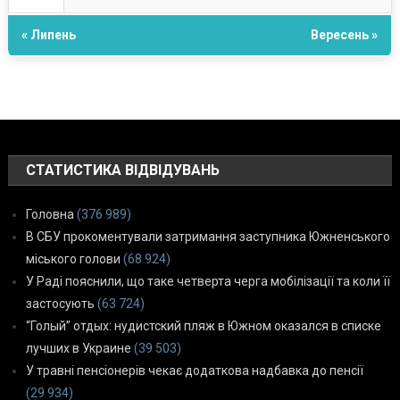
« Липень
Вересень »
СТАТИСТИКА ВІДВІДУВАНЬ
Головна
(376 989)
В СБУ прокоментували затримання заступника Южненського
міського голови
(68 924)
У Раді пояснили, що таке четверта черга мобілізації та коли її
застосують
(63 724)
“Голый” отдых: нудистский пляж в Южном оказался в списке
лучших в Украине
(39 503)
У травні пенсіонерів чекає додаткова надбавка до пенсії
(29 934)