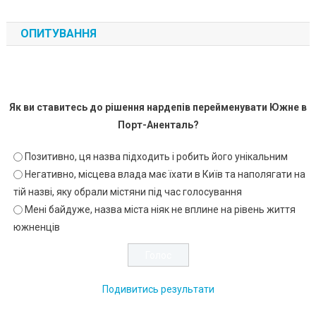
ОПИТУВАННЯ
Як ви ставитесь до рішення нардепів перейменувати Южне в
Порт-Аненталь?
Позитивно, ця назва підходить і робить його унікальним
Негативно, місцева влада має їхати в Київ та наполягати на
тій назві, яку обрали містяни під час голосування
Мені байдуже, назва міста ніяк не вплине на рівень життя
южненців
Подивитись результати