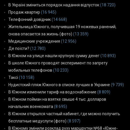
В Україні зміниться порядок надання відпусток
(18 720)
Продаж квартир
(16 945)
Телефонний довідник
(14 668)
Жительница Южного, получившая 19 ножевых ранений,
снова опасается за жизнь (фото)
(13 359)
Медицинские учреждения
(12 956)
Де поїсти?
(12 780)
В Южном на улице нашли крупную сумму денег
(10 893)
В школе Южного проводят эксперимент по запрету
мобильных телефонов
(10 233)
Таксі
(10 158)
Нудистский пляж Южного в списке лучших в Украине
(9 739)
В Южном изменили тариф на водоснабжение
(8 809)
В Южном пойман на взятке свыше 4 тыс. долларов
начальник военкомата
(8 695)
В Южном открылся частный кабинет, где можно получить
бесплатные медуслуги (фото)
(8 597)
В Южному змінили розклад руху маршрутки №68 «Южне-