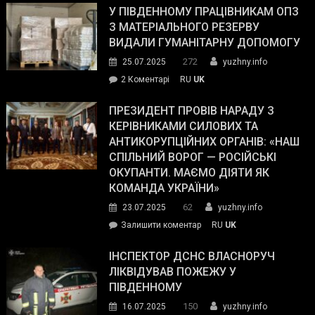
завойовує
У ПІВДЕННОМУ ПРАЦІВНИКАМ ОПЗ
симпатії
З МАТЕРІАЛЬНОГО РЕЗЕРВУ
виборців
ВИДАЛИ ГУМАНІТАРНУ ДОПОМОГУ
Трампа
272
25.07.2025
yuzhny.info
–
до
2 Коментарі
RU
UK
The
У
Wall
Південному
ПРЕЗИДЕНТ ПРОВІВ НАРАДУ З
Street
працівникам
КЕРІВНИКАМИ СИЛОВИХ ТА
Journal.
ОПЗ
АНТИКОРУПЦІЙНИХ ОРГАНІВ: «НАШ
з
СПІЛЬНИЙ ВОРОГ — РОСІЙСЬКІ
матеріального
ОКУПАНТИ. МАЄМО ДІЯТИ ЯК
резерву
КОМАНДА УКРАЇНИ»
видали
62
23.07.2025
yuzhny.info
гуманітарну
on
Залишити коментар
RU
UK
допомогу
Президент
провів
ІНСПЕКТОР ДСНС ВЛАСНОРУЧ
нараду
ЛІКВІДУВАВ ПОЖЕЖУ У
з
ПІВДЕННОМУ
керівниками
150
16.07.2025
yuzhny.info
силових