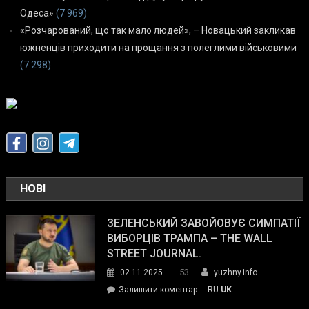
Одеса»
(7 969)
«Розчарований, що так мало людей», – Новацький закликав
южненців приходити на прощання з полеглими військовими
(7 298)
НОВІ
ЗЕЛЕНСЬКИЙ ЗАВОЙОВУЄ СИМПАТІЇ
ВИБОРЦІВ ТРАМПА – THE WALL
STREET JOURNAL.
53
02.11.2025
yuzhny.info
on
Залишити коментар
RU
UK
Зеленський