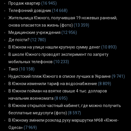
Продаж квартир
(16 945)
Телефонний довідник
(14 668)
Жительница Южного, получившая 19 ножевых ранений,
снова опасается за жизнь (фото)
(13 359)
Медицинские учреждения
(12 956)
Де поїсти?
(12 780)
В Южном на улице нашли крупную сумму денег
(10 893)
В школе Южного проводят эксперимент по запрету
мобильных телефонов
(10 233)
Таксі
(10 158)
Нудистский пляж Южного в списке лучших в Украине
(9 741)
В Южном изменили тариф на водоснабжение
(8 809)
В Южном пойман на взятке свыше 4 тыс. долларов
начальник военкомата
(8 695)
В Южном открылся частный кабинет, где можно получить
бесплатные медуслуги (фото)
(8 597)
В Южному змінили розклад руху маршрутки №68 «Южне-
Одеса»
(7 969)