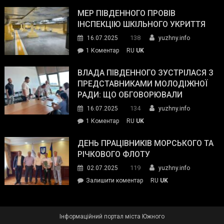
Інспектор
антикорупційних
ДСНС
МЕР ПІВДЕННОГО ПРОВІВ
органів:
власноруч
ІНСПЕКЦІЮ ШКІЛЬНОГО УКРИТТЯ
«Наш
ліквідував
спільний
138
16.07.2025
yuzhny.info
пожежу
ворог
до
1 Коментар
RU
UK
у
—
Мер
Південному
російські
Південного
ВЛАДА ПІВДЕННОГО ЗУСТРІЛАСЯ З
окупанти.
провів
ПРЕДСТАВНИКАМИ МОЛОДІЖНОЇ
Маємо
інспекцію
РАДИ: ЩО ОБГОВОРЮВАЛИ
діяти
шкільного
134
16.07.2025
yuzhny.info
як
укриття
команда
до
1 Коментар
RU
UK
України»
Влада
Південного
ДЕНЬ ПРАЦІВНИКІВ МОРСЬКОГО ТА
зустрілася
РІЧКОВОГО ФЛОТУ
з
119
02.07.2025
yuzhny.info
представниками
on
Залишити коментар
RU
UK
молодіжної
День
ради:
працівників
що
морського
обговорювали
Інформаційний портал міста Южного
та