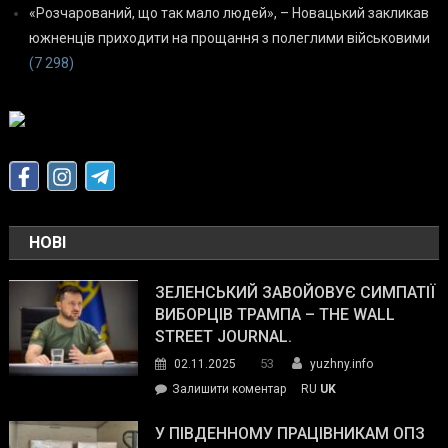
«Розчарований, що так мало людей», – Новацький закликав
южненців приходити на прощання з полеглими військовими
(7 298)
НОВІ
ЗЕЛЕНСЬКИЙ ЗАВОЙОВУЄ СИМПАТІЇ
ВИБОРЦІВ ТРАМПА – THE WALL
STREET JOURNAL.
53
02.11.2025
yuzhny.info
on
Залишити коментар
RU
UK
Зеленський
завойовує
У ПІВДЕННОМУ ПРАЦІВНИКАМ ОПЗ