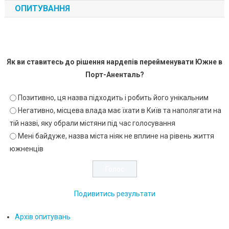
ОПИТУВАННЯ
Як ви ставитесь до рішення нардепів перейменувати Южне в
Порт-Аненталь?
Позитивно, ця назва підходить і робить його унікальним
Негативно, місцева влада має їхати в Київ та наполягати на
тій назві, яку обрали містяни під час голосування
Мені байдуже, назва міста ніяк не вплине на рівень життя
южненців
Подивитись результати
Архів опитувань