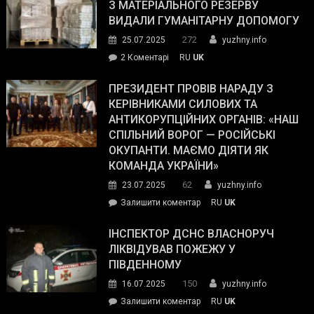
симпатії
З МАТЕРІАЛЬНОГО РЕЗЕРВУ
виборців
ВИДАЛИ ГУМАНІТАРНУ ДОПОМОГУ
Трампа
272
25.07.2025
yuzhny.info
–
до
2 Коментарі
RU
UK
The
У
Wall
Південному
ПРЕЗИДЕНТ ПРОВІВ НАРАДУ З
Street
працівникам
КЕРІВНИКАМИ СИЛОВИХ ТА
Journal.
ОПЗ
АНТИКОРУПЦІЙНИХ ОРГАНІВ: «НАШ
з
СПІЛЬНИЙ ВОРОГ — РОСІЙСЬКІ
матеріального
ОКУПАНТИ. МАЄМО ДІЯТИ ЯК
резерву
КОМАНДА УКРАЇНИ»
видали
62
23.07.2025
yuzhny.info
гуманітарну
on
Залишити коментар
RU
UK
допомогу
Президент
провів
ІНСПЕКТОР ДСНС ВЛАСНОРУЧ
нараду
ЛІКВІДУВАВ ПОЖЕЖУ У
з
ПІВДЕННОМУ
керівниками
150
16.07.2025
yuzhny.info
силових
on
Залишити коментар
RU
UK
та