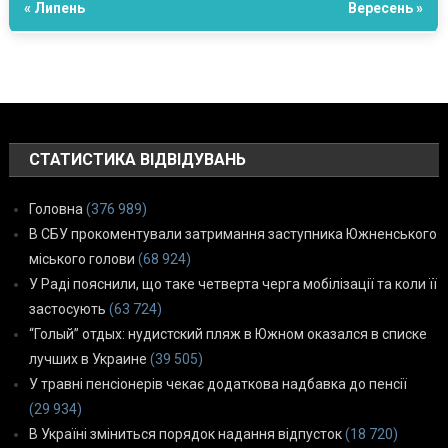
« Липень
Вересень »
СТАТИСТИКА ВІДВІДУВАНЬ
Головна
(376 989)
В СБУ прокоментували затримання заступника Южненського
міського голови
(68 924)
У Раді пояснили, що таке четверта черга мобілізації та коли її
застосують
(63 724)
“Голый” отдых: нудистский пляж в Южном оказался в списке
лучших в Украине
(39 505)
У травні пенсіонерів чекає додаткова надбавка до пенсії
(29 934)
В Україні зміниться порядок надання відпусток
(18 720)