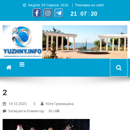
Неділя, 09 Серпня, 2026
Реклама на сайті
21
:
07
:
21
YUZHNY.INFO
информационный портал города Южный
2
19.12.2020
0
Юля Гринишина
On
Залишити Коментар
RU
UK
2