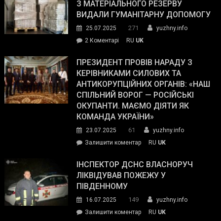
симпатії
З МАТЕРІАЛЬНОГО РЕЗЕРВУ
виборців
ВИДАЛИ ГУМАНІТАРНУ ДОПОМОГУ
Трампа
271
25.07.2025
yuzhny.info
–
до
2 Коментарі
RU
UK
The
У
Wall
Південному
ПРЕЗИДЕНТ ПРОВІВ НАРАДУ З
Street
працівникам
КЕРІВНИКАМИ СИЛОВИХ ТА
Journal.
ОПЗ
АНТИКОРУПЦІЙНИХ ОРГАНІВ: «НАШ
з
СПІЛЬНИЙ ВОРОГ — РОСІЙСЬКІ
матеріального
ОКУПАНТИ. МАЄМО ДІЯТИ ЯК
резерву
КОМАНДА УКРАЇНИ»
видали
61
23.07.2025
yuzhny.info
гуманітарну
on
Залишити коментар
RU
UK
допомогу
Президент
провів
ІНСПЕКТОР ДСНС ВЛАСНОРУЧ
нараду
ЛІКВІДУВАВ ПОЖЕЖУ У
з
ПІВДЕННОМУ
керівниками
149
16.07.2025
yuzhny.info
силових
on
Залишити коментар
RU
UK
та