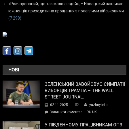
«Розчарований, що так мало людей», – Новацький закликав
южненців приходити на прощання з полеглими військовими
(7 298)
НОВІ
ЗЕЛЕНСЬКИЙ ЗАВОЙОВУЄ СИМПАТІЇ
ВИБОРЦІВ ТРАМПА – THE WALL
STREET JOURNAL.
52
02.11.2025
yuzhny.info
on
Залишити коментар
RU
UK
Зеленський
завойовує
У ПІВДЕННОМУ ПРАЦІВНИКАМ ОПЗ