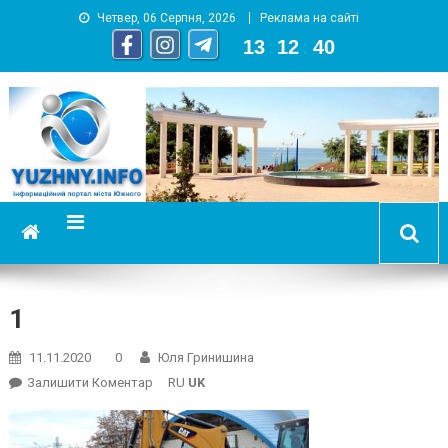
Четвер, 06 Серпня, 2026
Реклама на сайті
13
:
12
:
41
YUZHNY.INFO
информационный портал города Южный
1
11.11.2020
0
Юля Гринишина
On
Залишити Коментар
RU
UK
1