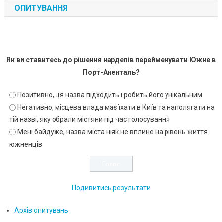
ОПИТУВАННЯ
Як ви ставитесь до рішення нардепів перейменувати Южне в
Порт-Аненталь?
Позитивно, ця назва підходить і робить його унікальним
Негативно, місцева влада має їхати в Київ та наполягати на
тій назві, яку обрали містяни під час голосування
Мені байдуже, назва міста ніяк не вплине на рівень життя
южненців
Подивитись результати
Архів опитувань