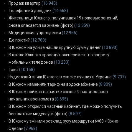
Продаж квартир
(16 945)
Телефонний довідник
(14 668)
Жительница Южного, получившая 19 ножевых ранений,
снова опасается за жизнь (фото)
(13 359)
Медицинские учреждения
(12 956)
Де поїсти?
(12 780)
В Южном на улице нашли крупную сумму денег
(10 893)
В школе Южного проводят эксперимент по запрету
мобильных телефонов
(10 233)
Таксі
(10 158)
Нудистский пляж Южного в списке лучших в Украине
(9 737)
В Южном изменили тариф на водоснабжение
(8 809)
В Южном пойман на взятке свыше 4 тыс. долларов
начальник военкомата
(8 695)
В Южном открылся частный кабинет, где можно получить
бесплатные медуслуги (фото)
(8 597)
В Южному змінили розклад руху маршрутки №68 «Южне-
Одеса»
(7 969)