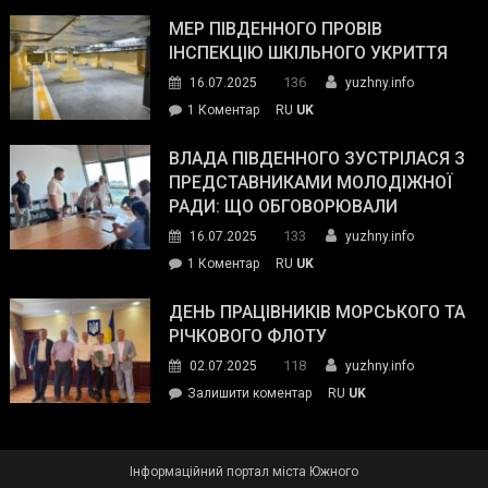
Інспектор
антикорупційних
ДСНС
МЕР ПІВДЕННОГО ПРОВІВ
органів:
власноруч
ІНСПЕКЦІЮ ШКІЛЬНОГО УКРИТТЯ
«Наш
ліквідував
спільний
136
16.07.2025
yuzhny.info
пожежу
ворог
до
1 Коментар
RU
UK
у
—
Мер
Південному
російські
Південного
ВЛАДА ПІВДЕННОГО ЗУСТРІЛАСЯ З
окупанти.
провів
ПРЕДСТАВНИКАМИ МОЛОДІЖНОЇ
Маємо
інспекцію
РАДИ: ЩО ОБГОВОРЮВАЛИ
діяти
шкільного
133
16.07.2025
yuzhny.info
як
укриття
команда
до
1 Коментар
RU
UK
України»
Влада
Південного
ДЕНЬ ПРАЦІВНИКІВ МОРСЬКОГО ТА
зустрілася
РІЧКОВОГО ФЛОТУ
з
118
02.07.2025
yuzhny.info
представниками
on
Залишити коментар
RU
UK
молодіжної
День
ради:
працівників
що
морського
обговорювали
Інформаційний портал міста Южного
та