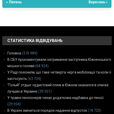
« Липень
Вересень »
СТАТИСТИКА ВІДВІДУВАНЬ
Головна
(376 989)
В СБУ прокоментували затримання заступника Южненського
міського голови
(68 924)
У Раді пояснили, що таке четверта черга мобілізації та коли її
застосують
(63 724)
“Голый” отдых: нудистский пляж в Южном оказался в списке
лучших в Украине
(39 501)
У травні пенсіонерів чекає додаткова надбавка до пенсії
(29 934)
В Україні зміниться порядок надання відпусток
(18 720)