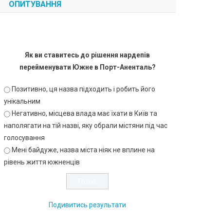
ОПИТУВАННЯ
Як ви ставитесь до рішення нардепів
перейменувати Южне в Порт-Аненталь?
Позитивно, ця назва підходить і робить його
унікальним
Негативно, місцева влада має їхати в Київ та
наполягати на тій назві, яку обрали містяни під час
голосування
Мені байдуже, назва міста ніяк не вплине на
рівень життя южненців
Подивитись результати