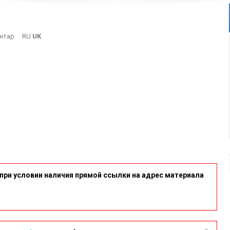
On
нтар
RU
UK
6-
11
при условии наличия прямой ссылки на адрес материала