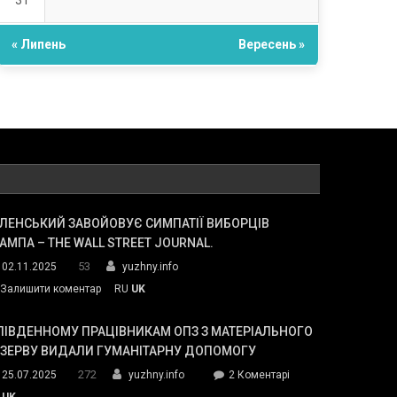
31
« Липень
Вересень »
ЛЕНСЬКИЙ ЗАВОЙОВУЄ СИМПАТІЇ ВИБОРЦІВ
АМПА – THE WALL STREET JOURNAL.
53
02.11.2025
yuzhny.info
on
Залишити коментар
RU
UK
Зеленський
завойовує
ПІВДЕННОМУ ПРАЦІВНИКАМ ОПЗ З МАТЕРІАЛЬНОГО
симпатії
ЕЗЕРВУ ВИДАЛИ ГУМАНІТАРНУ ДОПОМОГУ
виборців
272
до
25.07.2025
yuzhny.info
2 Коментарі
Трампа
У