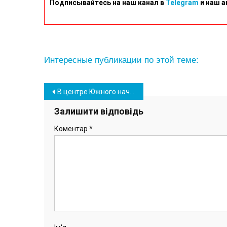
Подписывайтесь на наш канал в
Telegram
и наш а
Интересные публикации по этой теме:
Навігація
В центре Южного начали монтировать новогоднюю елку (фото)
записів
Залишити відповідь
Коментар
*