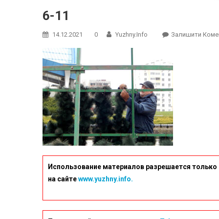
6-11
14.12.2021
0
Yuzhny.info
Залишити Коме
Использование материалов разрешается только 
на сайте
www.yuzhny.info.