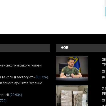
НОВІ
ЗЕ
ТР
енського міського голови
ї та коли її застосують
(63 724)
 в списке лучших в Украине
У 
Р
пенсії
(29 934)
 720)