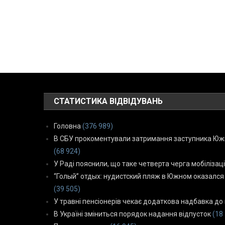
СТАТИСТИКА ВІДВІДУВАНЬ
Головна
(376 989)
В СБУ прокоментували затримання заступника Южн
(68 924)
У Раді пояснили, що таке четверта черга мобілізаці
“Голый” отдых: нудистский пляж в Южном оказался
(39 505)
У травні пенсіонерів чекає додаткова надбавка до 
В Україні зміниться порядок надання відпусток
(18