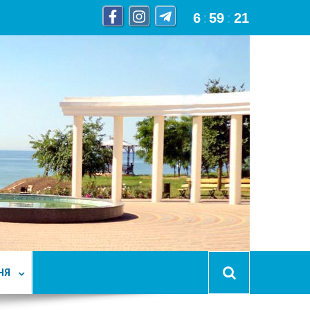
6
:
59
:
22
НЯ