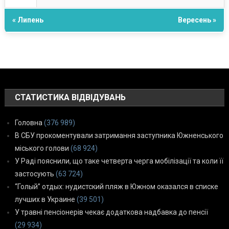
« Липень
Вересень »
СТАТИСТИКА ВІДВІДУВАНЬ
Головна
(376 989)
В СБУ прокоментували затримання заступника Южненського
міського голови
(68 924)
У Раді пояснили, що таке четверта черга мобілізації та коли її
застосують
(63 724)
“Голый” отдых: нудистский пляж в Южном оказался в списке
лучших в Украине
(39 501)
У травні пенсіонерів чекає додаткова надбавка до пенсії
(29 934)