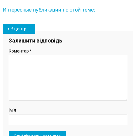
Интересные публикации по этой теме:
Навігація
В центре Южного начали монтировать новогоднюю елку (фото)
записів
Залишити відповідь
Коментар
*
Ім'я